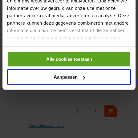
en om ons websiteverkeer te analyseren. Ook delen we
informatie over uw gebruik van onze site met onze
partners voor social media, adverteren en analyse. Deze
−
+
Aantal
partners kunnen deze gegevens combineren met andere
informatie die u aan ze heeft verstrekt of die ze hebben
Controleer voorraad
verzameld op basis van uw gebruik van hun services.
Vergelijken
Alle cookies toestaan
Terugslagklep zuurstof Ø
6.3mm en Ø 10mm
Artikelnummer:
WP290902
Aanpassen
Merknaam:
Unbranded
−
+
Aantal
Controleer voorraad