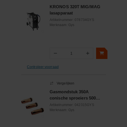
KRONOS 320T MIG/MAG
lasapparaat
Artikelnummer:
078734GYS
Merknaam:
Gys
−
+
Aantal
Controleer voorraad
Vergelijken
Gasmondstuk 350A
conische sproeiers 500
3stuks
Artikelnummer:
042315GYS
Merknaam:
Gys