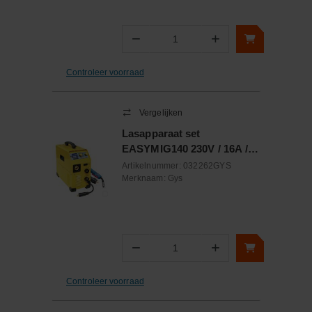
−
+
Aantal
Controleer voorraad
Vergelijken
Lasapparaat set
EASYMIG140 230V / 16A /
30A - 140A lasstroombereik
Artikelnummer:
032262GYS
Merknaam:
Gys
−
+
Aantal
Controleer voorraad