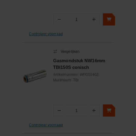
−
+
Aantal
Controleer voorraad
Vergelijken
Gasmondstuk NW16mm
TBI150S conisch
Artikelnummer:
WP001402
Merknaam:
TBi
−
+
Aantal
Controleer voorraad