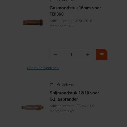
Gasmondstuk 16mm voor
TBi360
Artikelnummer:
WP012010
Merknaam:
TBi
−
+
Aantal
Controleer voorraad
Vergelijken
Snijmondstuk 12/10 voor
G1 lasbrander
Artikelnummer:
038967GYS
Merknaam:
Gys