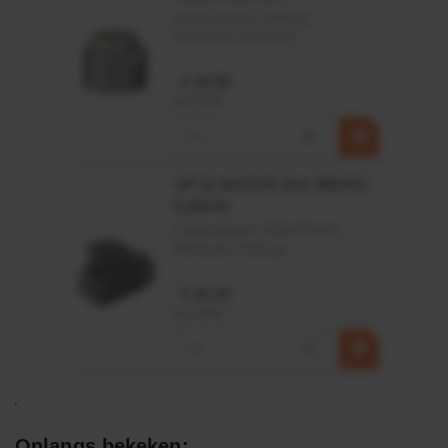
Artikelnummer:
CPR501
Merknaam:
Baltrotors
€ 19,99
incl. BTW
−
+
HP 12 MOTOR B14 380VAC
0,25KW
Artikelnummer:
OK9HPA1240
Merknaam:
Emmegi
€ 32,50
incl. BTW
−
+
Onlangs bekeken: