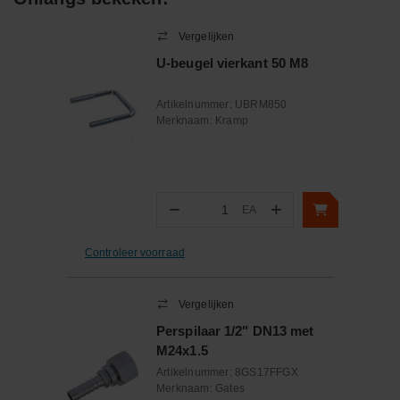
Vergelijken
U-beugel vierkant 50 M8
Artikelnummer:
UBRM850
Merknaam:
Kramp
−
+
EA
Aantal
Controleer voorraad
Vergelijken
Perspilaar 1/2" DN13 met
M24x1.5
Artikelnummer:
8GS17FFGX
Merknaam:
Gates