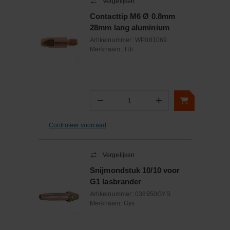
Vergelijken
Contacttip M6 Ø 0.8mm
28mm lang aluminium
Artikelnummer:
WP081069
Merknaam:
TBi
−
+
Aantal
Controleer voorraad
Vergelijken
Snijmondstuk 10/10 voor
G1 lasbrander
Artikelnummer:
038950GYS
Merknaam:
Gys