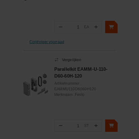
−
+
EA
Aantal
Controleer voorraad
Vergelijken
Parallelkit EAMM-U-110-
D60-60H-120
Artikelnummer:
EAMMU110D6060H120
Merknaam:
Festo
−
+
ST
Aantal