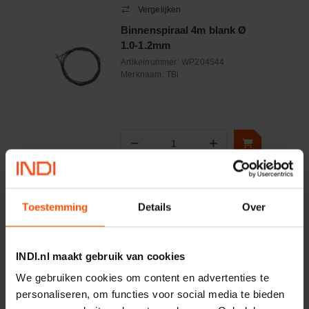
Vergelijken
Binnenspiraal 4m blank Ø
1.0-1.2mm
Artikelnummer:
WP204544
Merknaam:
TBi
−
+
Aantal
Controleer voorraad
Toestemming
Details
Over
Vergelijken
Drukregelaar voor
wegwerpflessen
INDI.nl maakt gebruik van cookies
Artikelnummer:
041639GYS
We gebruiken cookies om content en advertenties te
Merknaam:
Gys
personaliseren, om functies voor social media te bieden