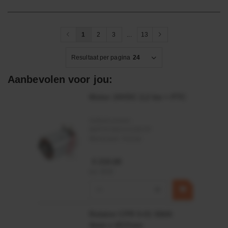
1
2
3
...
13
Resultaat per pagina
24
Aanbevolen voor jou:
Motor 24VDC 2,2 kw + PTC
Artikelnummer:
MPPDCM24V2200TP
Merknaam:
Kramp
€ 219,68
incl. BTW
−
+
Rotator CPR 5-01 50kN
4mm x Ø17mm