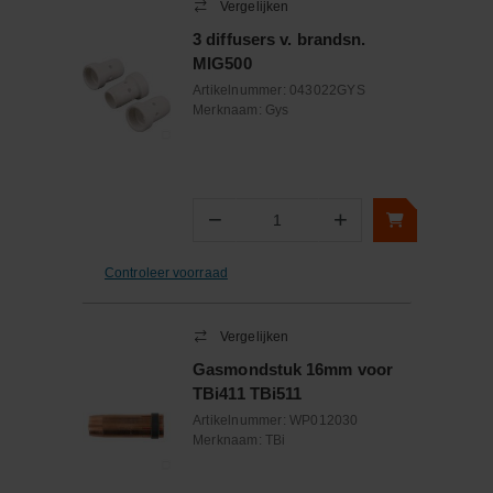
Vergelijken
3 diffusers v. brandsn.
MIG500
Artikelnummer:
043022GYS
Merknaam:
Gys
−
+
Aantal
Controleer voorraad
Vergelijken
Gasmondstuk 16mm voor
TBi411 TBi511
Artikelnummer:
WP012030
Merknaam:
TBi