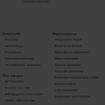
Controleer voorraad
Downloads
Klantenservice
Prijslijsten
Veelgestelde vragen
Handleidingen
Bestellen en betalen
Perstabellen
Verzenden en retourneren
Hydrauliek downloads
Retour aanmelden
Aandrijftechniek downloads
Garantie aanmelden
Reparatie aanmelden
Slim inkopen
Problemen met bezorging melden
OCI-PunchOut
Nachtbezorging
Bestellen via e-mail
Links leveranciers
Artikelgegevens downloaden
Aangepaste openingstijden
SJORS - INDI scan app