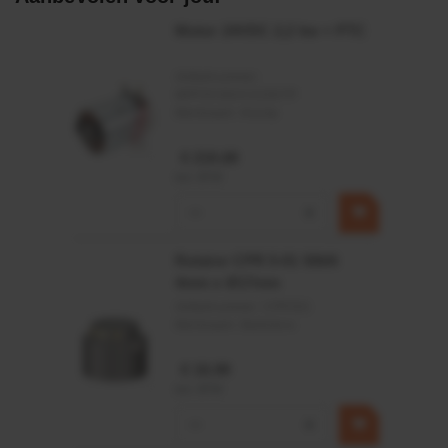
Motor 24VDC 2,2 kw + PTC
Artikelnummer:
MPPDCM24V2200TP
Merknaam:
Kramp
€ 219,68
incl. BTW
−
+
Rotator CPR 5-01 50kN
4mm x Ø17mm
Artikelnummer:
CPR501
Merknaam:
Baltrotors
€ 19,99
incl. BTW
−
+