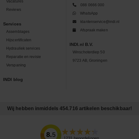
Vacatures
088 0666 000
Reviews
WhatsApp
klantenservice@indi.nl
Services
Afspraak maken
Assemblages
Hijscertificaten
INDI.nl B.V.
Hydrauliek services
Winschoterdiep 50
Reparatie en revisie
9723 AB, Groningen
Verspaning
INDI blog
Wij hebben inmiddels 454.716 artikelen beschikbaar!
8.5
1231
beoordelingen