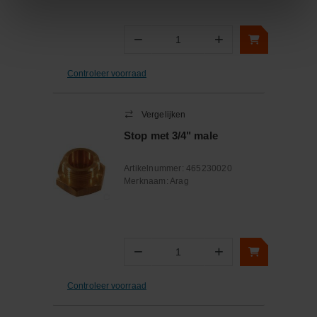
−
+
Aantal
Controleer voorraad
Vergelijken
Stop met 3/4" male
Artikelnummer:
465230020
Merknaam:
Arag
−
+
Aantal
Controleer voorraad