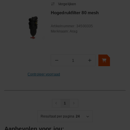
Vergelijken
Hogedrukfilter 80 mesh
Artikelnummer:
34500335
Merknaam:
Arag
−
+
Aantal
Controleer voorraad
1
Resultaat per pagina
24
Aanbevolen voor jou: