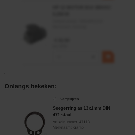
HP 12 MOTOR B14 380VAC
0,25KW
Artikelnummer:
OK9HPA1240
Merknaam:
Emmegi
€ 32,50
incl. BTW
−
+
Onlangs bekeken:
Vergelijken
Seegerring as 13x1mm DIN
471 staal
Artikelnummer:
47113
Merknaam:
Kramp