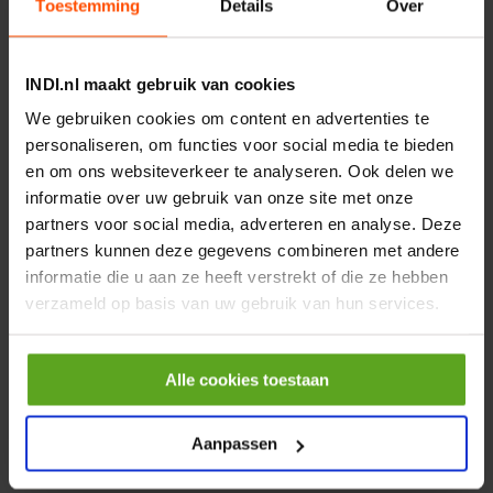
Toestemming
Details
Over
Vergelijken
Tule
INDI.nl maakt gebruik van cookies
Artikelnummer:
16280127
Merknaam:
Braglia
We gebruiken cookies om content en advertenties te
personaliseren, om functies voor social media te bieden
en om ons websiteverkeer te analyseren. Ook delen we
informatie over uw gebruik van onze site met onze
−
+
partners voor social media, adverteren en analyse. Deze
Aantal
partners kunnen deze gegevens combineren met andere
informatie die u aan ze heeft verstrekt of die ze hebben
Controleer voorraad
verzameld op basis van uw gebruik van hun services.
Vergelijken
Filter 50 bar 150L
Alle cookies toestaan
Artikelnummer:
3452113910
Aanpassen
Merknaam:
Arag