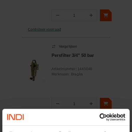
−
+
Aantal
Controleer voorraad
Vergelijken
Persfilter 3/4" 50 bar
Artikelnummer:
1445048
Merknaam:
Braglia
−
+
Aantal
Controleer voorraad