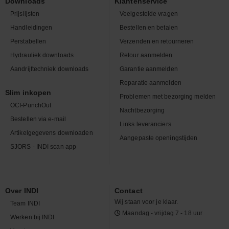
Downloads
Klantenservice
Prijslijsten
Veelgestelde vragen
Handleidingen
Bestellen en betalen
Perstabellen
Verzenden en retourneren
Hydrauliek downloads
Retour aanmelden
Aandrijftechniek downloads
Garantie aanmelden
Reparatie aanmelden
Slim inkopen
Problemen met bezorging melden
OCI-PunchOut
Nachtbezorging
Bestellen via e-mail
Links leveranciers
Artikelgegevens downloaden
Aangepaste openingstijden
SJORS - INDI scan app
Over INDI
Contact
Wij staan voor je klaar.
Team INDI
Maandag - vrijdag 7 - 18 uur
Werken bij INDI