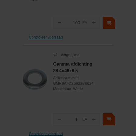
−
+
EA
Aantal
Controleer voorraad
Vergelijken
Gamma afdichting
28.4x48x6.5
Artikelnummer:
OMR9AFD25633B0624
Merknaam:
White
−
+
EA
Aantal
Controleer voorraad