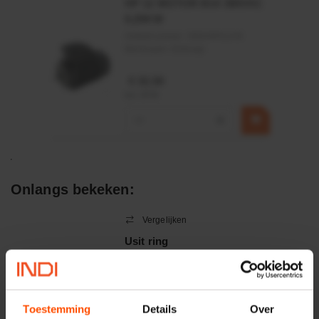
HP 12 MOTOR B14 380VAC
0,25KW
Artikelnummer:
OK9HPA1240
Merknaam:
Emmegi
€ 32,50
incl. BTW
−
+
Onlangs bekeken:
Vergelijken
Usit ring
Artikelnummer:
TT008
Merknaam:
Kramp
Toestemming
Details
Over