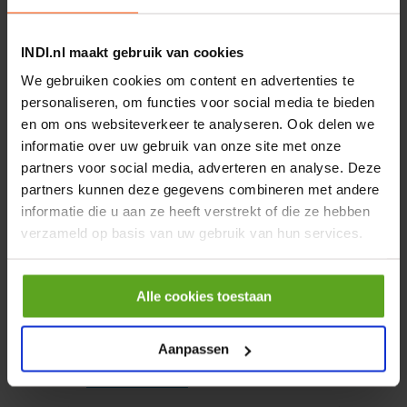
−
+
INDI.nl maakt gebruik van cookies
EA
Aantal
We gebruiken cookies om content en advertenties te
Controleer voorraad
personaliseren, om functies voor social media te bieden
en om ons websiteverkeer te analyseren. Ook delen we
informatie over uw gebruik van onze site met onze
Vergelijken
partners voor social media, adverteren en analyse. Deze
Ronde cilinder CRDSNU-B-
partners kunnen deze gegevens combineren met andere
32-200-PPS-A-MG-A1
informatie die u aan ze heeft verstrekt of die ze hebben
Artikelnummer:
verzameld op basis van uw gebruik van hun services.
CRDSNUB32200PPSAMGA1
Merknaam:
Festo
Alle cookies toestaan
−
+
ST
Aantal
Aanpassen
Controleer voorraad