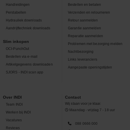
Handleidingen
Bestellen en betalen
Perstabellen
Verzenden en retourneren
Hydrauliek downloads
Retour aanmelden
Aandrijftechniek downloads
Garantie aanmelden
Reparatie aanmelden
Slim inkopen
Problemen met bezorging melden
OCI-PunchOut
Nachtbezorging
Bestellen via e-mail
Links leveranciers
Artikelgegevens downloaden
Aangepaste openingstijden
SJORS - INDI scan app
Over INDI
Contact
Wij staan voor je klaar.
Team INDI
Maandag - vrijdag 7 - 18 uur
Werken bij INDI
Vacatures
088 0666 000
Reviews