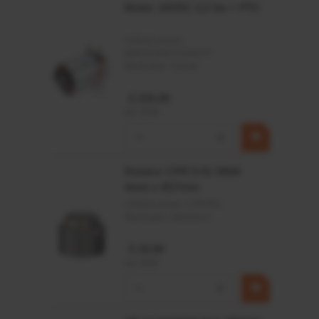
Motor 24VDC 2,2 kw + PTC
Artikelnummer:
MPPDCM24V2200TP
Merknaam:
Kramp
€ 219,68
incl. BTW
−
+
Rotator CPR 5-01 50kN
4mm x Ø17mm
Artikelnummer:
CPR501
Merknaam:
Baltrotors
€ 19,99
incl. BTW
−
+