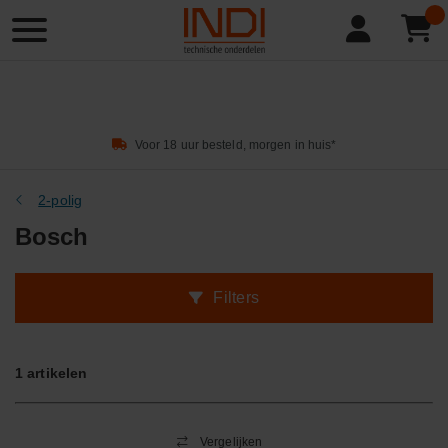
Product
zoeken
Voor 18 uur besteld, morgen in huis*
2-polig
Bosch
Filters
1
artikelen
Vergelijken