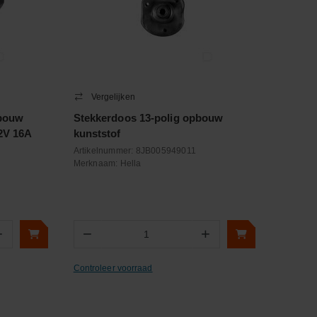
Vergelijken
pbouw
Stekkerdoos 13-polig opbouw
2V 16A
kunststof
Artikelnummer:
8JB005949011
Merknaam:
Hella
+
−
+
Aantal
Controleer voorraad