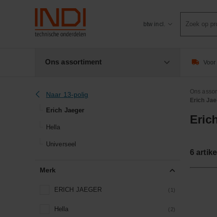
Product
btw incl.
zoeken
Ons assortiment
Voor 
Ons assor
Naar 13-polig
Erich Jae
Erich Jaeger
Eric
Hella
Universeel
6
artike
Merk
ERICH JAEGER
(1)
Hella
(2)