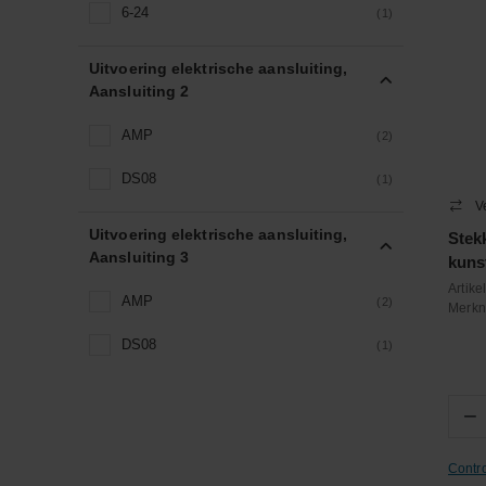
6-24
(1)
Uitvoering elektrische aansluiting,
Aansluiting 2
AMP
(2)
DS08
(1)
V
Uitvoering elektrische aansluiting,
Stek
Aansluiting 3
kuns
Artik
AMP
(2)
Merk
DS08
(1)
−
Contr