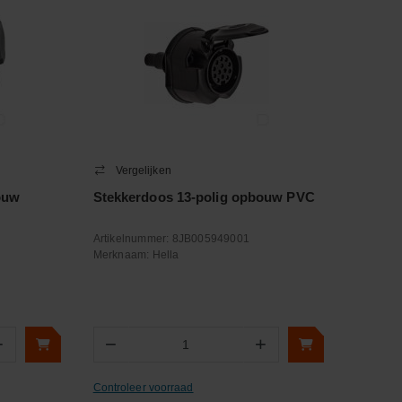
Vergelijken
ouw
Stekkerdoos 13-polig opbouw PVC
Artikelnummer:
8JB005949001
Merknaam:
Hella
+
−
+
Aantal
Controleer voorraad