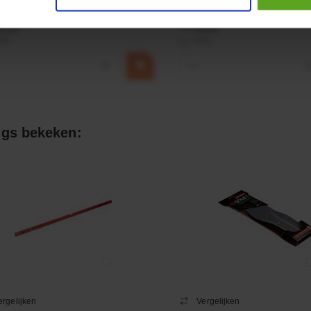
9,68
€ 19,99
BTW
incl. BTW
+
−
gs bekeken:
ergelijken
Vergelijken