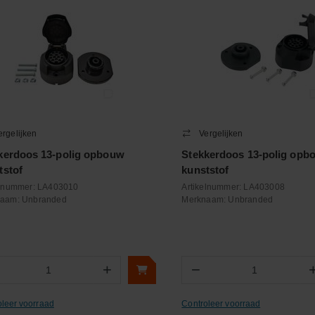
ergelijken
Vergelijken
kerdoos 13-polig opbouw
Stekkerdoos 13-polig opb
tstof
kunststof
elnummer:
LA403010
Artikelnummer:
LA403008
naam:
Unbranded
Merknaam:
Unbranded
+
−
Aantal
Aantal
oleer voorraad
Controleer voorraad