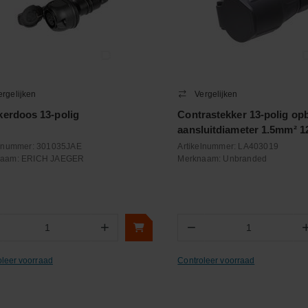
ergelijken
Vergelijken
kerdoos 13-polig
Contrastekker 13-polig o
aansluitdiameter 1.5mm² 1
elnummer:
301035JAE
Artikelnummer:
LA403019
naam:
ERICH JAEGER
Merknaam:
Unbranded
+
−
Aantal
Aantal
oleer voorraad
Controleer voorraad