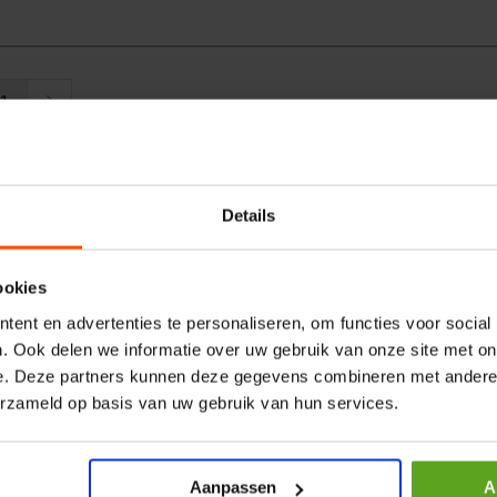
1
volen voor jou:
Details
ookies
ent en advertenties te personaliseren, om functies voor social
. Ook delen we informatie over uw gebruik van onze site met on
e. Deze partners kunnen deze gegevens combineren met andere i
erzameld op basis van uw gebruik van hun services.
r 24VDC 2,2 kw + PTC
Rotator CPR 5-01 50kN 4
Ø17mm
elnummer:
MPPDCM24V2200TP
Artikelnummer:
CPR501
Aanpassen
A
naam:
Kramp
Merknaam:
Baltrotors