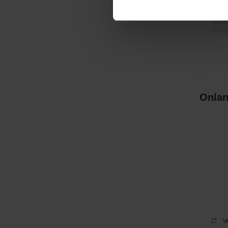
€ 21
incl. 
−
Onlan
V