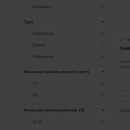
Unbranded
(3)
Type
Contactdoos
(1)
V
Stekker
(1)
Stek
Stekkerdoos
(4)
Artik
Merk
Maximale kabeldoorsnede (mm²)
1.5
(1)
−
2.5
(2)
Nominaal spanningsbereik (V)
Contr
12-24
(2)