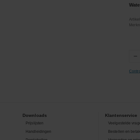
Wate
Artik
Merk
−
Contr
Downloads
Klantenservice
Prijslijsten
Veelgestelde vrag
Handleidingen
Bestellen en beta
Perstabellen
Verzenden en ret