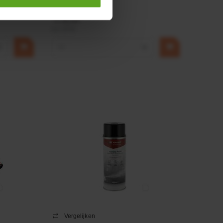
€ 32,50
incl. BTW
+
−
+
Vergelijken