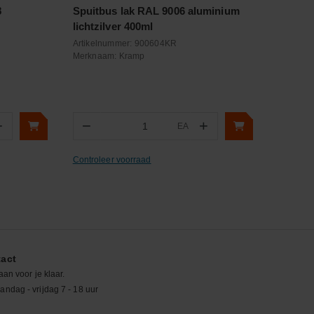
8
Spuitbus lak RAL 9006 aluminium
lichtzilver 400ml
Artikelnummer:
900604KR
Merknaam:
Kramp
+
−
+
EA
Aantal
Controleer voorraad
act
aan voor je klaar.
ndag - vrijdag 7 - 18 uur