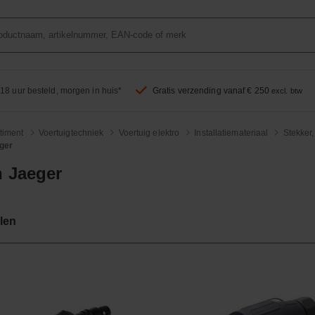
18 uur besteld, morgen in huis*
Gratis verzending vanaf € 250
excl. btw
timent
Voertuigtechniek
Voertuig elektro
Installatiemateriaal
Stekker,
ger
h Jaeger
len