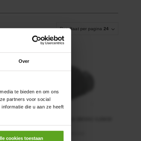
Resultaat per pagina
24
Over
 media te bieden en om ons
ze partners voor social
nformatie die u aan ze heeft
mm x
HP 12 MOTOR B14 380VAC 0,25KW
Artikelnummer:
OK9HPA1240
lle cookies toestaan
Merknaam:
Emmegi