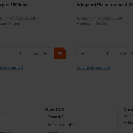
rpas 1800mm
Inlegzool Premium maat 3
elnummer:
ME301800KR
Artikelnummer:
Z92000538
naam:
Kramp
Merknaam:
Dunlop
+
−
EA
PAI
Aantal
Aantal
oleer voorraad
Controleer voorraad
Over INDI
Cont
Wij st
en
Team INDI
Maa
len
Werken bij INDI
ourneren
Vacatures