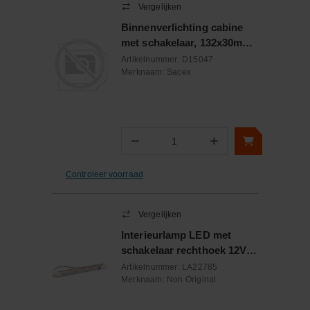
Vergelijken
Binnenverlichting cabine
met schakelaar, 132x30mm
3,3W 12/24V
Artikelnummer:
D15047
Merknaam:
Sacex
−
+
Aantal
Controleer voorraad
Vergelijken
Interieurlamp LED met
schakelaar rechthoek 12V
450 Lumen
Artikelnummer:
LA22785
Merknaam:
Non Original