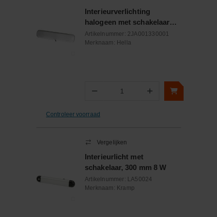
Interieurverlichting
halogeen met schakelaar
rechthoek 12/24V
Artikelnummer:
2JA001330001
Merknaam:
Hella
−
+
Aantal
Controleer voorraad
Vergelijken
Interieurlicht met
schakelaar, 300 mm 8 W
Artikelnummer:
LA50024
Merknaam:
Kramp