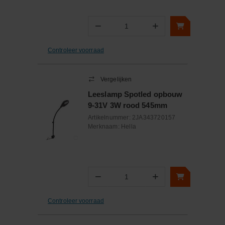
−
+
Aantal
Controleer voorraad
Vergelijken
Leeslamp Spotled opbouw
9-31V 3W rood 545mm
Artikelnummer:
2JA343720157
Merknaam:
Hella
−
+
Aantal
Controleer voorraad