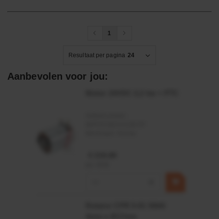
1
Resultaat per pagina
24
Aanbevolen voor jou:
Motor 24VDC 2,2 kw + PTC
Artikelnummer:
MPPDCM24V2200TP
Merknaam:
Kramp
€ 219,68
incl. BTW
−
+
Rotator CPR 5-01 50kN
4mm x Ø17mm