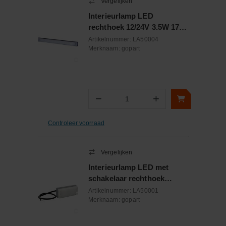
Vergelijken
Interieurlamp LED
rechthoek 12/24V 3.5W 170
Lumen
Artikelnummer:
LA50004
Merknaam:
gopart
−
+
Aantal
Controleer voorraad
Vergelijken
Interieurlamp LED met
schakelaar rechthoek
12/24V 3.5W 170 Lumen
Artikelnummer:
LA50001
Merknaam:
gopart