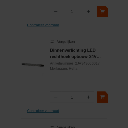
−
+
Aantal
Controleer voorraad
Vergelijken
Binnenverlichting LED
rechthoek opbouw 24V
3.6W 0.15A
Artikelnummer:
2JA343606017
Merknaam:
Hella
−
+
Aantal
Controleer voorraad
Vergelijken