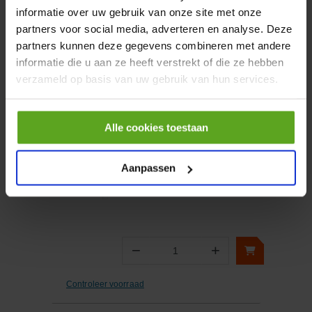
informatie over uw gebruik van onze site met onze
partners voor social media, adverteren en analyse. Deze
−
+
partners kunnen deze gegevens combineren met andere
Aantal
informatie die u aan ze heeft verstrekt of die ze hebben
Controleer voorraad
verzameld op basis van uw gebruik van hun services.
Vergelijken
Alle cookies toestaan
Interieurlicht met
schakelaar, 200 mm 5 W
Aanpassen
Artikelnummer:
LA50023
Merknaam:
Kramp
−
+
Aantal
Controleer voorraad