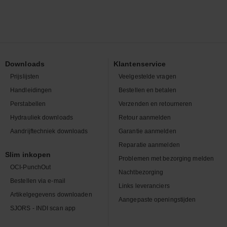
Downloads
Klantenservice
Prijslijsten
Veelgestelde vragen
Handleidingen
Bestellen en betalen
Perstabellen
Verzenden en retourneren
Hydrauliek downloads
Retour aanmelden
Aandrijftechniek downloads
Garantie aanmelden
Reparatie aanmelden
Slim inkopen
Problemen met bezorging melden
OCI-PunchOut
Nachtbezorging
Bestellen via e-mail
Links leveranciers
Artikelgegevens downloaden
Aangepaste openingstijden
SJORS - INDI scan app