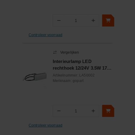
−
+
Aantal
Controleer voorraad
Vergelijken
Interieurlamp LED
rechthoek 12/24V 3.5W 170
Lumen
Artikelnummer:
LA50002
Merknaam:
gopart
−
+
Aantal
Controleer voorraad