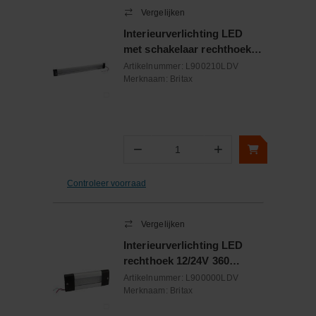
Vergelijken
Interieurverlichting LED
met schakelaar rechthoek
12/24V 1130 Lumen
Artikelnummer:
L900210LDV
Merknaam:
Britax
−
+
Aantal
Controleer voorraad
Vergelijken
Interieurverlichting LED
rechthoek 12/24V 360
Lumen
Artikelnummer:
L900000LDV
Merknaam:
Britax