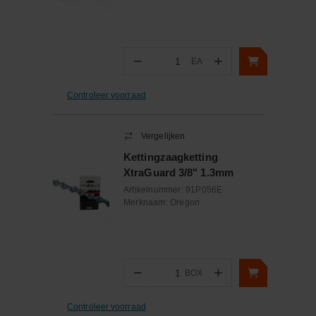
−
+
EA
Aantal
Controleer voorraad
Vergelijken
Kettingzaagketting
XtraGuard 3/8" 1.3mm
Artikelnummer:
91P056E
Merknaam:
Oregon
−
+
BOX
Aantal
Controleer voorraad