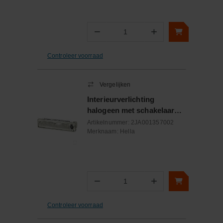
−
+
Aantal
Controleer voorraad
Vergelijken
Interieurverlichting
halogeen met schakelaar
rechthoek 12/24V
Artikelnummer:
2JA001357002
Merknaam:
Hella
−
+
Aantal
Controleer voorraad