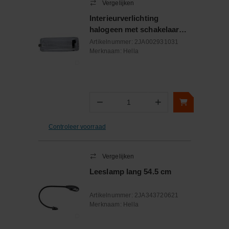
Vergelijken
Interieurverlichting
halogeen met schakelaar
rechthoek 12V
Artikelnummer:
2JA002931031
Merknaam:
Hella
−
+
Aantal
Controleer voorraad
Vergelijken
Leeslamp lang 54.5 cm
Artikelnummer:
2JA343720621
Merknaam:
Hella