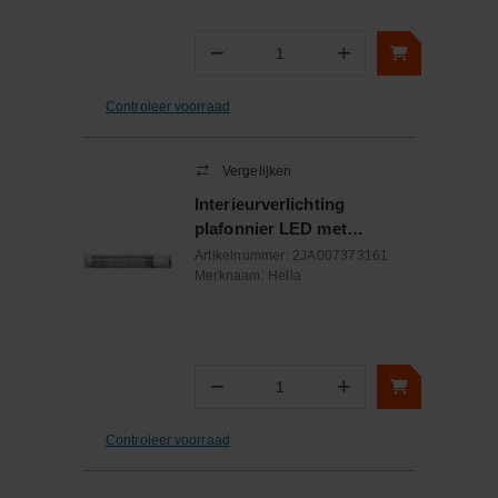
−
+
Aantal
Controleer voorraad
Vergelijken
Interieurverlichting
plafonnier LED met
schakelaar 355x59mm
Artikelnummer:
2JA007373161
12/24V 7W
Merknaam:
Hella
−
+
Aantal
Controleer voorraad