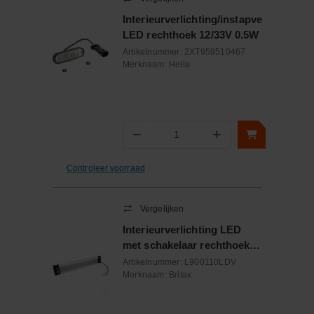
Interieurverlichting/instapverlichting
LED rechthoek 12/33V 0.5W
Artikelnummer:
2XT959510467
Merknaam:
Hella
−
+
Aantal
Controleer voorraad
Vergelijken
Interieurverlichting LED
met schakelaar rechthoek
12/24V 770 Lumen
Artikelnummer:
L900110LDV
Merknaam:
Britax