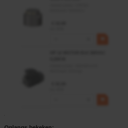
Artikelnummer:
CPR501
Merknaam:
Baltrotors
€ 19,99
incl. BTW
−
+
HP 12 MOTOR B14 380VAC
0,25KW
Artikelnummer:
OK9HPA1240
Merknaam:
Emmegi
€ 32,50
incl. BTW
−
+
Onlangs bekeken: