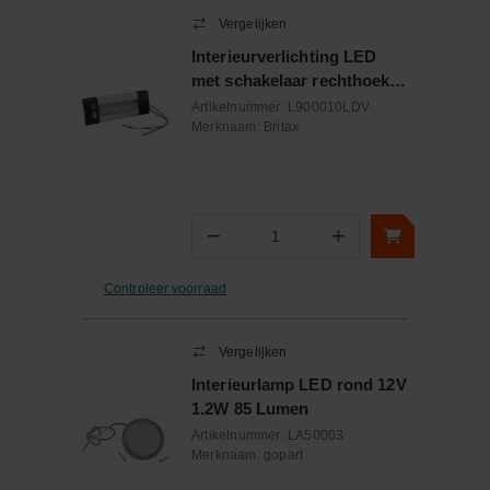
Vergelijken
Interieurverlichting LED
met schakelaar rechthoek
12/24V 360 Lumen
Artikelnummer:
L900010LDV
Merknaam:
Britax
−
+
Aantal
Controleer voorraad
Vergelijken
Interieurlamp LED rond 12V
1.2W 85 Lumen
Artikelnummer:
LA50003
Merknaam:
gopart