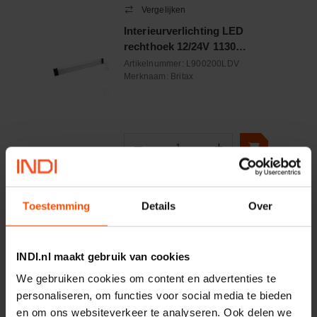
Vergelijken
Interieurverlichting LED
rechthoek 12/24V 1130
Lumen
Artikelnummer:
L900200LDV
Merknaam:
Britax
−
+
Aantal
Controleer voorraad
Toestemming
Details
Over
Vergelijken
Interieurverlichting
INDI.nl maakt gebruik van cookies
plafonnier LED met
schakelaar 355x59mm
Artikelnummer:
2JA007373151
We gebruiken cookies om content en advertenties te
12/24V 3.5W
Merknaam:
Hella
personaliseren, om functies voor social media te bieden
en om ons websiteverkeer te analyseren. Ook delen we