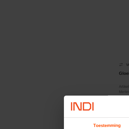
V
Gloe
Artik
Merk
−
Toestemming