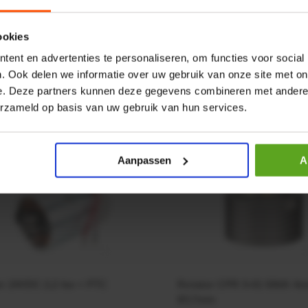
oleer voorraad
ookies
ent en advertenties te personaliseren, om functies voor social
. Ook delen we informatie over uw gebruik van onze site met on
1
e. Deze partners kunnen deze gegevens combineren met andere i
erzameld op basis van uw gebruik van hun services.
volen voor jou:
Aanpassen
A
r 24VDC 2,2 kw + PTC
Rotator CPR 5-01 50kN 4
Ø17mm