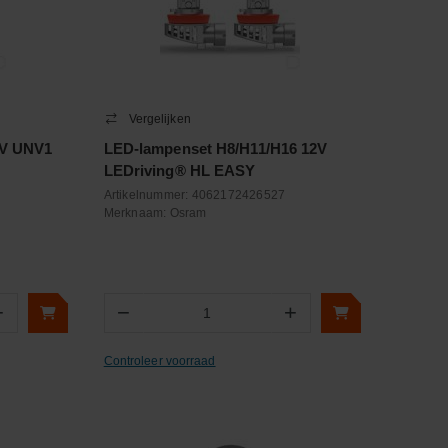
Vergelijken
4V UNV1
LED-lampenset H8/H11/H16 12V
LEDriving® HL EASY
Artikelnummer:
4062172426527
Merknaam:
Osram
+
−
+
Aantal
Controleer voorraad