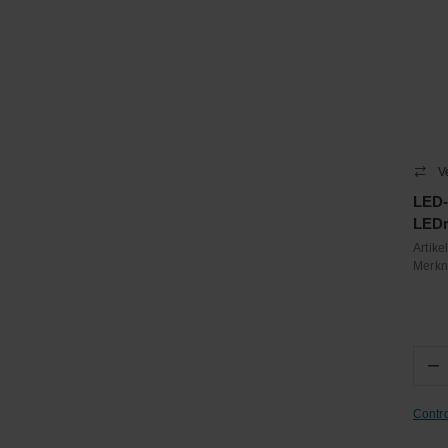
V
LED-
LEDr
Artik
Merk
−
Contr