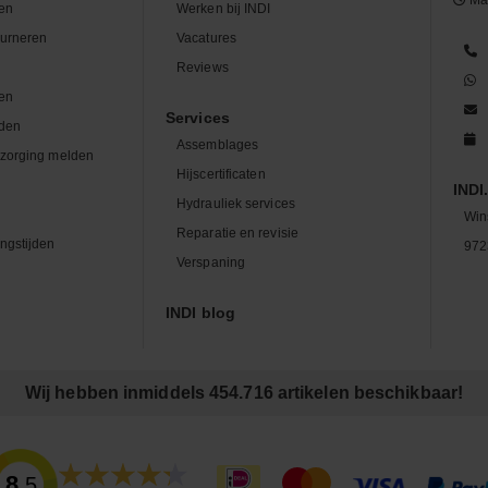
Maa
len
Werken bij INDI
ourneren
Vacatures
n
Reviews
en
Services
den
Assemblages
zorging melden
Hijscertificaten
INDI.
Hydrauliek services
Win
Reparatie en revisie
ngstijden
972
Verspaning
INDI blog
Wij hebben inmiddels 454.716 artikelen beschikbaar!
8.5