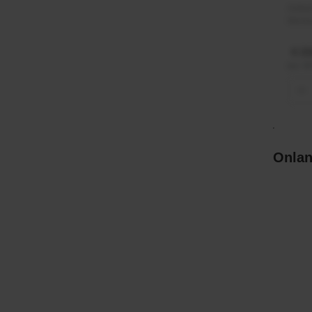
Artik
Merk
€ 21
incl. 
−
Onlan