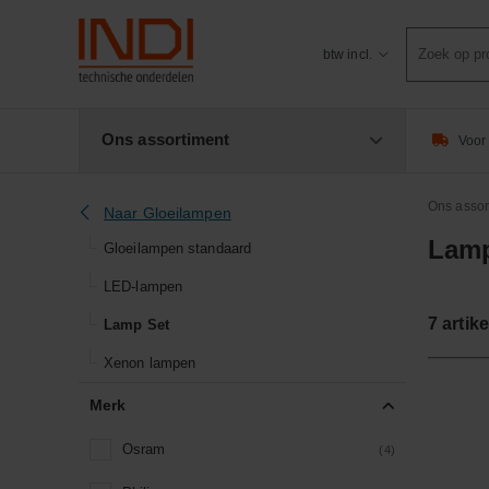
Product
btw incl.
zoeken
Ons assortiment
Voor 
Ons assor
Naar Gloeilampen
Lamp
Gloeilampen standaard
LED-lampen
7
artike
Lamp Set
Xenon lampen
Merk
Osram
(4)