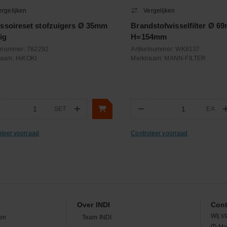
ergelijken
Vergelijken
ssoireset stofzuigers Ø 35mm
Brandstofwisselfilter Ø 6
ig
H=154mm
elnummer:
782292
Artikelnummer:
WK8137
naam:
HiKOKI
Merknaam:
MANN-FILTER
+
−
SET
EA
Aantal
Aantal
oleer voorraad
Controleer voorraad
Over INDI
Cont
Wij st
en
Team INDI