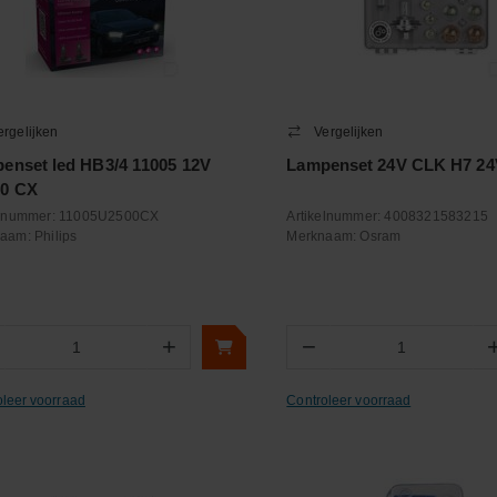
ergelijken
Vergelijken
enset led HB3/4 11005 12V
Lampenset 24V CLK H7 2
0 CX
elnummer:
11005U2500CX
Artikelnummer:
4008321583215
naam:
Philips
Merknaam:
Osram
+
−
Aantal
Aantal
oleer voorraad
Controleer voorraad