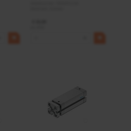
Artikelnummer:
OK9HPA1240
Merknaam:
Emmegi
€ 32,50
incl. BTW
+
−
+