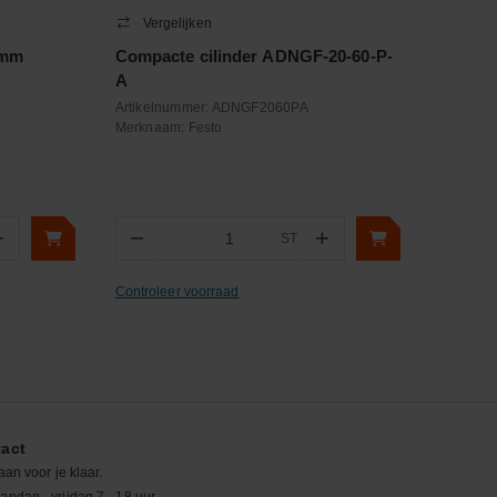
Vergelijken
9mm
Compacte cilinder ADNGF-20-60-P-
A
Artikelnummer:
ADNGF2060PA
Merknaam:
Festo
+
−
+
ST
Aantal
Controleer voorraad
act
aan voor je klaar.