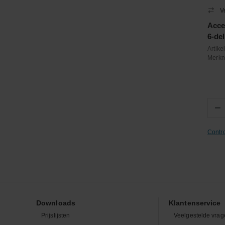
V
Acce
6-del
Artik
Merk
−
Contr
Downloads
Klantenservice
Prijslijsten
Veelgestelde vrag