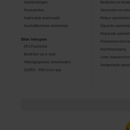
Handleidingen
Bestellen en beta
Perstabellen
Verzenden en ret
Hydrauliek downloads
Retour aanmelde
Aandrijftechniek downloads
Garantie aanmeld
Reparatie aanmel
Slim inkopen
Problemen met be
OCI-PunchOut
Nachtbezorging
Bestellen via e-mail
Links leveranciers
Artikelgegevens downloaden
Aangepaste openi
SJORS - INDI scan app