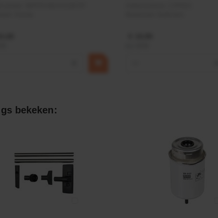
elnummer:
MPPDCM24V2200TP
Artikelnummer:
CPR501
naam:
Kramp
Merknaam:
Baltrotors
9,68
€ 19,99
BTW
incl. BTW
+
−
gs bekeken: