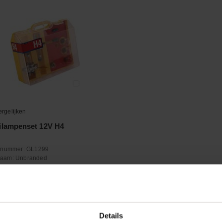
ergelijken
ilampenset 12V H4
elnummer:
GL1299
naam:
Unbranded
+
Aantal
Details