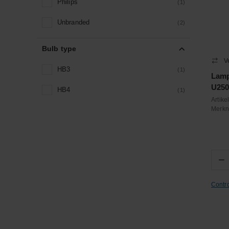
Philips
(1)
Unbranded
(2)
Bulb type
V
HB3
(1)
Lamp
U250
HB4
(1)
Artik
Merk
−
Contr