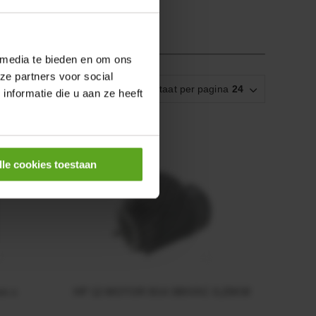
 media te bieden en om ons
ze partners voor social
Resultaat per pagina
24
nformatie die u aan ze heeft
lle cookies toestaan
mm x
HP 12 MOTOR B14 380VAC 0,25KW