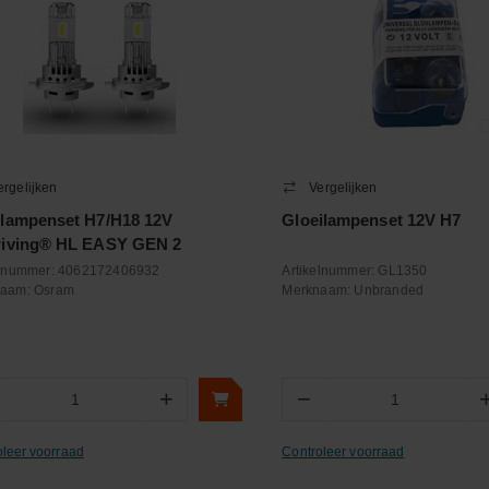
ergelijken
Vergelijken
lampenset H7/H18 12V
Gloeilampenset 12V H7
iving® HL EASY GEN 2
elnummer:
4062172406932
Artikelnummer:
GL1350
naam:
Osram
Merknaam:
Unbranded
+
−
Aantal
Aantal
oleer voorraad
Controleer voorraad