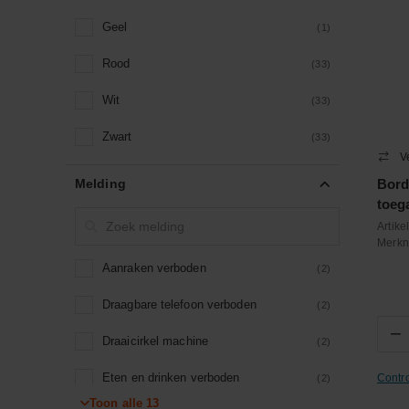
Geel
(1)
Rood
(33)
Wit
(33)
Zwart
(33)
V
Melding
Bord
toeg
Artik
Merk
Aanraken verboden
(2)
Draagbare telefoon verboden
(2)
−
Draaicirkel machine
(2)
Eten en drinken verboden
Contr
(2)
Toon alle
13