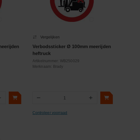
Vergelijken
eerijden
Verbodssticker Ø 100mm meerijden
heftruck
Artikelnummer:
WB250029
Merknaam:
Brady
+
−
+
Aantal
Controleer voorraad