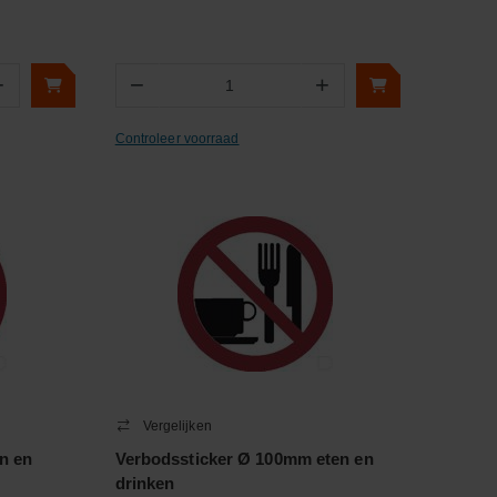
+
−
+
Aantal
Controleer voorraad
Vergelijken
n en
Verbodssticker Ø 100mm eten en
drinken