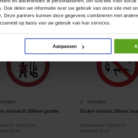
ent en advertenties te personaliseren, om functies voor social
+
−
. Ook delen we informatie over uw gebruik van onze site met on
Aantal
Aantal
e. Deze partners kunnen deze gegevens combineren met andere i
oleer voorraad
Controleer voorraad
erzameld op basis van uw gebruik van hun services.
Aanpassen
A
ergelijken
Vergelijken
ker verbod Ø 200mm getilde
Sticker verbod 100mm las
elnummer:
WB250032
Artikelnummer:
WB250021
naam:
Brady
Merknaam:
Brady