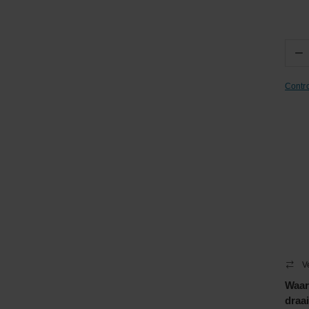
−
Contr
V
Waar
draa