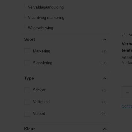
Vervaldagaanduiding
Vluchtweg markering
Waarschuwing
V
Soort
Verb
tele
Markering
(2)
Artik
Signalering
Merk
(31)
Type
Sticker
(8)
−
Veiligheid
(1)
Contr
Verbod
(24)
Kleur