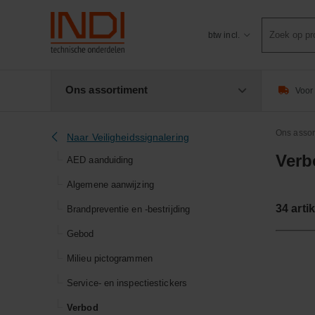
Product
btw incl.
zoeken
Ons assortiment
Voor 
Ons assor
Naar Veiligheidssignalering
Verb
AED aanduiding
Algemene aanwijzing
34
arti
Brandpreventie en -bestrijding
Gebod
Milieu pictogrammen
Service- en inspectiestickers
Verbod