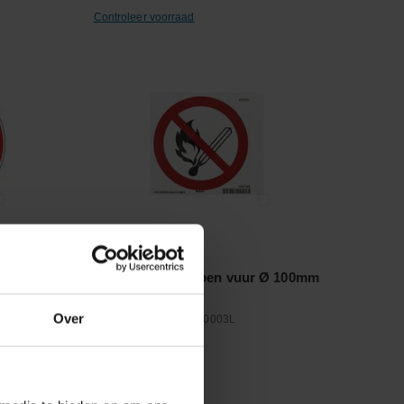
Controleer voorraad
Vergelijken
n 100mm
Sticker verbod open vuur Ø 100mm
Over
Artikelnummer:
WB250003L
Merknaam:
Brady