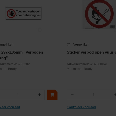
ergelijken
Vergelijken
 297x105mm "Verboden
Sticker verbod open vuur
ang"
elnummer:
WB253202
Artikelnummer:
WB250004L
naam:
Brady
Merknaam:
Brady
+
−
Aantal
Aantal
oleer voorraad
Controleer voorraad