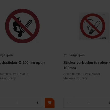
ergelijken
Vergelijken
odssticker Ø 100mm open
Sticker verboden te roken
100mm
elnummer:
WB250003
Artikelnummer:
WB250001L
naam:
Brady
Merknaam:
Brady
+
−
Aantal
Aantal