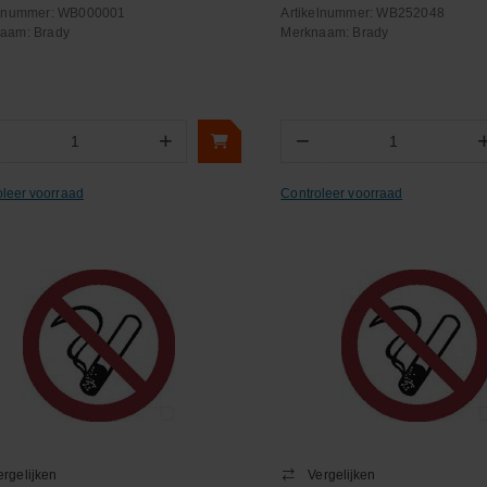
elnummer:
WB000001
Artikelnummer:
WB252048
naam:
Brady
Merknaam:
Brady
+
−
Aantal
Aantal
oleer voorraad
Controleer voorraad
ergelijken
Vergelijken