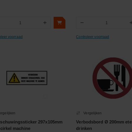
+
−
Aantal
Aantal
oleer voorraad
Controleer voorraad
ergelijken
Vergelijken
schuwingssticker 297x105mm
Verbodsbord Ø 200mm ete
icirkel machine
drinken