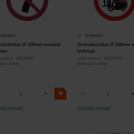
ergelijken
Vergelijken
odssticker Ø 100mm mobiele
Verbodssticker Ø 200mm m
foon
heftruck
elnummer:
WB250067
Artikelnummer:
WB250030
naam:
Brady
Merknaam:
Brady
+
−
Aantal
Aantal
oleer voorraad
Controleer voorraad