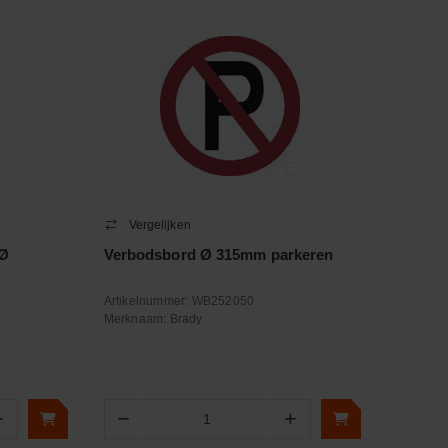
Vergelijken
 Ø
Verbodsbord Ø 315mm parkeren
Artikelnummer:
WB252050
Merknaam:
Brady
+
−
+
Aantal