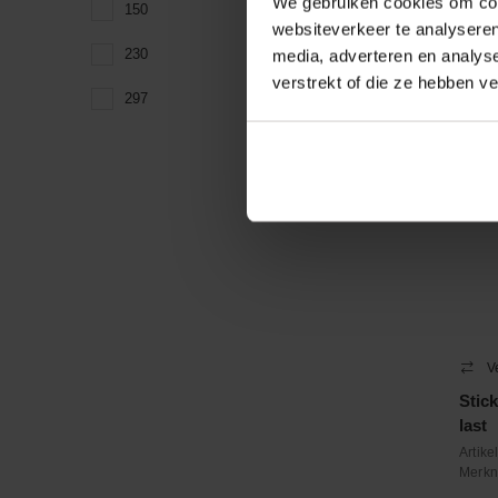
We gebruiken cookies om cont
150
(1)
−
websiteverkeer te analyseren
230
media, adverteren en analys
(1)
Contr
verstrekt of die ze hebben v
297
(3)
V
Stic
last
Artik
Merk