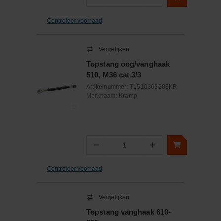
Aantal
Controleer voorraad
Vergelijken
Topstang oog/vanghaak
510, M36 cat.3/3
Artikelnummer:
TL510363203KR
Merknaam:
Kramp
−
+
Aantal
Controleer voorraad
Vergelijken
Topstang vanghaak 610-