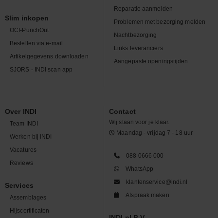
Reparatie aanmelden
Slim inkopen
Problemen met bezorging melden
OCI-PunchOut
Nachtbezorging
Bestellen via e-mail
Links leveranciers
Artikelgegevens downloaden
Aangepaste openingstijden
SJORS - INDI scan app
Over INDI
Contact
Wij staan voor je klaar.
Team INDI
Maandag - vrijdag 7 - 18 uur
Werken bij INDI
Vacatures
088 0666 000
Reviews
WhatsApp
klantenservice@indi.nl
Services
Afspraak maken
Assemblages
Hijscertificaten
INDI.nl B.V.