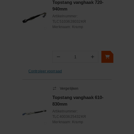
Topstang vanghaak 720-
940mm
Artikelnummer:
TLC5103628032KR
Merknaam:
Kramp
−
+
Aantal
Controleer voorraad
Vergelijken
Topstang vanghaak 610-
830mm
Artikelnummer:
TLC4003625432KR
Merknaam:
Kramp