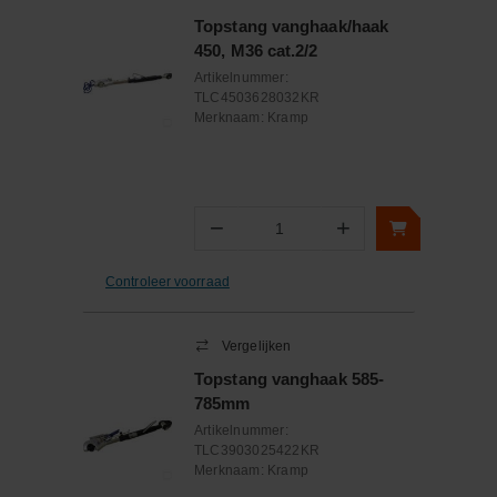
Topstang vanghaak/haak
450, M36 cat.2/2
Artikelnummer:
TLC4503628032KR
Merknaam:
Kramp
−
+
Aantal
Controleer voorraad
Vergelijken
Topstang vanghaak 585-
785mm
Artikelnummer:
TLC3903025422KR
Merknaam:
Kramp