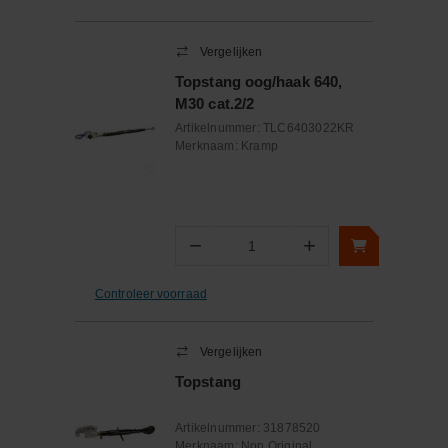
Vergelijken
Topstang oog/haak 640,
M30 cat.2/2
Artikelnummer:
TLC6403022KR
Merknaam:
Kramp
−
+
Aantal
Controleer voorraad
Vergelijken
Topstang
Artikelnummer:
31878520
Merknaam:
Non Original