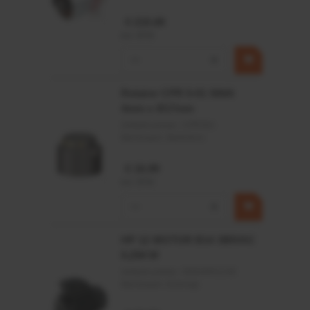
€ 219,68
incl. BTW
−
+
Rotator CPR 5-01 50kN
4mm x Ø17mm
Artikelnummer:
CPR501
Merknaam:
Baltrotors
€ 19,99
incl. BTW
−
+
HP 12 MOTOR B14 380VAC
0,25KW
Artikelnummer:
OK9HPA1240
Merknaam:
Emmegi