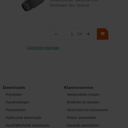
Artikelnummer:
GMVA18FG14
Merknaam:
Non Original
−
+
EA
Aantal
Controleer voorraad
Downloads
Klantenservice
Prijslijsten
Veelgestelde vragen
Handleidingen
Bestellen en betalen
Perstabellen
Verzenden en retourneren
Hydrauliek downloads
Retour aanmelden
Aandrijftechniek downloads
Garantie aanmelden