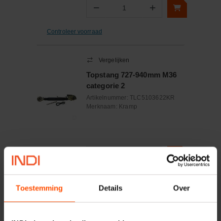
−
+
Aantal
Controleer voorraad
Vergelijken
Topstang 727-940mm M36
categorie 2
Artikelnummer:
TLC5103622KR
Merknaam:
Kramp
−
+
Aantal
Controleer voorraad
Toestemming
Details
Over
Vergelijken