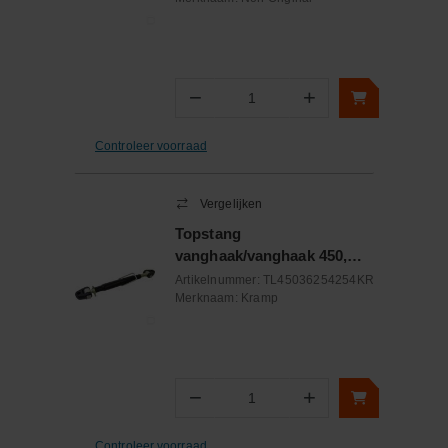
−
+
Aantal
Controleer voorraad
Vergelijken
Topstang
vanghaak/vanghaak 450,
M36 cat.2/2
Artikelnummer:
TL45036254254KR
Merknaam:
Kramp
−
+
Aantal
Controleer voorraad