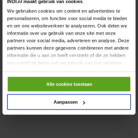
INDI.nl maakt gebruik van cookies
Topstang vanghaak 710-
930mm M36 categorie 3
We gebruiken cookies om content en advertenties te
Artikelnummer:
TLC5103633KR
personaliseren, om functies voor social media te bieden
Merknaam:
Kramp
en om ons websiteverkeer te analyseren. Ook delen we
informatie over uw gebruik van onze site met onze
partners voor social media, adverteren en analyse. Deze
partners kunnen deze gegevens combineren met andere
−
+
Aantal
informatie die u aan ze heeft verstrekt of die ze hebben
verzameld op basis van uw gebruik van hun services.
Controleer voorraad
Alle cookies toestaan
Vergelijken
Topstang
vanghaak/kogelkop
Aanpassen
Artikelnummer:
TL510362803KR
Merknaam:
Kramp