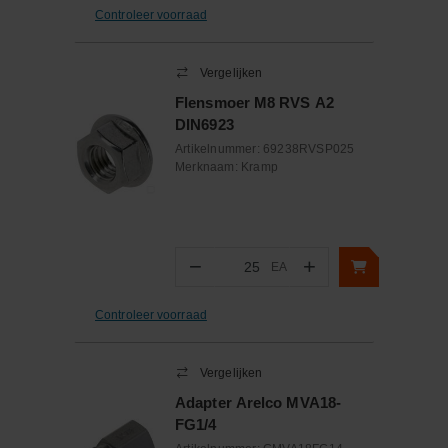
Controleer voorraad
Vergelijken
Flensmoer M8 RVS A2
DIN6923
Artikelnummer:
69238RVSP025
Merknaam:
Kramp
−
+
EA
Aantal
Controleer voorraad
Vergelijken
Adapter Arelco MVA18-
FG1/4