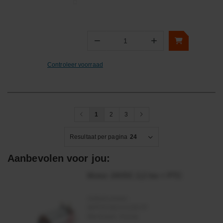
−
+
Aantal
Controleer voorraad
1
2
3
Resultaat per pagina
24
Aanbevolen voor jou:
Motor 24VDC 2,2 kw + PTC
Artikelnummer:
MPPDCM24V2200TP
Merknaam:
Kramp