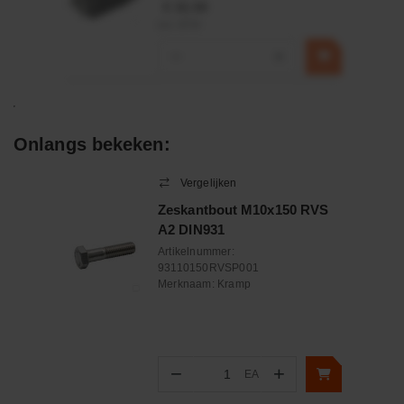
€ 32,50
incl. BTW
−
+
Onlangs bekeken:
Vergelijken
Zeskantbout M10x150 RVS
A2 DIN931
Artikelnummer:
93110150RVSP001
Merknaam:
Kramp
−
+
EA
Aantal