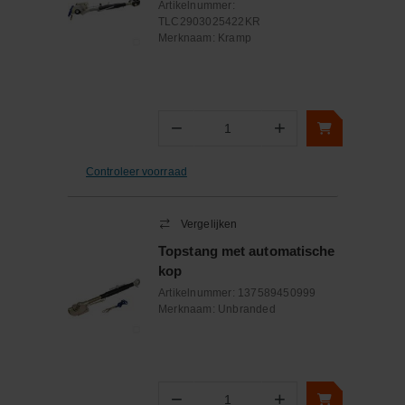
Artikelnummer:
TLC2903025422KR
Merknaam:
Kramp
−
+
Aantal
Controleer voorraad
Vergelijken
Topstang met automatische
kop
Artikelnummer:
137589450999
Merknaam:
Unbranded
−
+