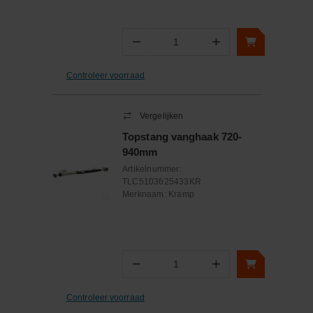
−
+
Aantal
Controleer voorraad
Vergelijken
Topstang vanghaak 720-
940mm
Artikelnummer:
TLC5103625433KR
Merknaam:
Kramp
−
+
Aantal
Controleer voorraad