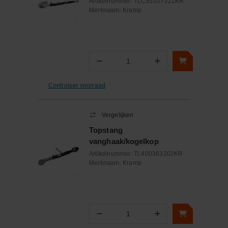
Artikelnummer:
TLC51027222KR
Merknaam:
Kramp
−
+
Aantal
Controleer voorraad
Vergelijken
Topstang
vanghaak/kogelkop
Artikelnummer:
TL400363202KR
Merknaam:
Kramp
−
+
Aantal