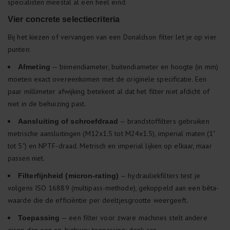
specialisten meestal al een heel eind.
Vier concrete selectiecriteria
Bij het kiezen of vervangen van een Donaldson filter let je op vier
punten:
— binnendiameter, buitendiameter en hoogte (in mm)
Afmeting
moeten exact overeenkomen met de originele specificatie. Een
paar millimeter afwijking betekent al dat het filter niet afdicht of
niet in de behuizing past.
— brandstoffilters gebruiken
Aansluiting of schroefdraad
metrische aansluitingen (M12x1.5 tot M24x1.5), imperial maten (1"
tot 5") en NPTF-draad. Metrisch en imperial lijken op elkaar, maar
passen niet.
— hydrauliekfilters test je
Filterfijnheid (micron-rating)
volgens ISO 16889 (multipass-methode), gekoppeld aan een bèta-
waarde die de efficiëntie per deeltjesgrootte weergeeft.
— een filter voor zware machines stelt andere
Toepassing