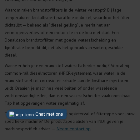
Waarom raken brandstoffilters in de winter verstopt? Bij lage
temperaturen kristalliseert paraffine in diesel, waardoor het filter
dichtslibt — bekend als "diesel gelling". Je merkt het aan
vermogensverlies of een motor die in de kou niet start. Een
Donaldson brandstoffilter met goede waterafscheiding en
fijnfiltratie beperkt dit, net als het gebruik van wintergeschikte
diesel.
Wanneer heb je een brandstof-waterafscheider nodig? Vooral bij
common-rail dieselmotoren (HPCR-systemen), waar water in de
brandstof snel tot corrosie en schade aan de kostbare injectoren
leidt. Draaien je machines veel buiten of onder wisselende
vochtomstandigheden, dan is een waterafscheider vaak onmisbaar.
Tap het opgevangen water regelmatig af.
Twijfel je over het juiste vervangingsinterval of filtertype voor jouw
specifieke machine? De productspecialisten van INDI geven je
machinespecifiek advies —
.
Neem contact op