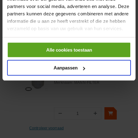
partners voor social media, adverteren en analyse. Deze
partners kunnen deze gegevens combineren met andere
−
+
informatie die u aan ze heeft verstrekt of die ze hebben
Aantal
verzameld op basis van uw gebruik van hun services.
Controleer voorraad
Alle cookies toestaan
Vergelijken
Brandstofwisselfilter
Aanpassen
M36x1.5 Ø 63mm H=140mm
Artikelnummer:
WK94011X
Merknaam:
MANN-FILTER
−
+
Aantal
Controleer voorraad