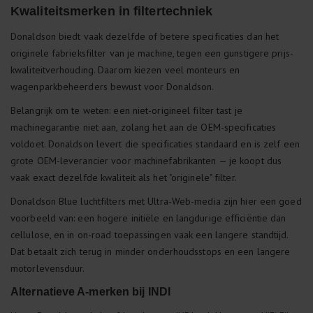
Kwaliteitsmerken in filtertechniek
Donaldson biedt vaak dezelfde of betere specificaties dan het
originele fabrieksfilter van je machine, tegen een gunstigere prijs-
kwaliteitverhouding. Daarom kiezen veel monteurs en
wagenparkbeheerders bewust voor Donaldson.
Belangrijk om te weten: een niet-origineel filter tast je
machinegarantie niet aan, zolang het aan de OEM-specificaties
voldoet. Donaldson levert die specificaties standaard en is zelf een
grote OEM-leverancier voor machinefabrikanten — je koopt dus
vaak exact dezelfde kwaliteit als het "originele" filter.
Donaldson Blue luchtfilters met Ultra-Web-media zijn hier een goed
voorbeeld van: een hogere initiële en langdurige efficiëntie dan
cellulose, en in on-road toepassingen vaak een langere standtijd.
Dat betaalt zich terug in minder onderhoudsstops en een langere
motorlevensduur.
Alternatieve A-merken bij INDI