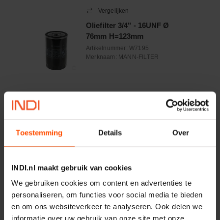
Vergelijken
Oliefilter 3/4" - 16UNF Ø
76mm H=123mm
Artikelnummer:
W7195
Merknaam:
MANN-FILTER
−
+
Aantal
Controleer voorraad
Toestemming
Details
Over
Vergelijken
INDI.nl maakt gebruik van cookies
Carterventilatiefilter Ø
We gebruiken cookies om content en advertenties te
18x83mm H=74mm
personaliseren, om functies voor social media te bieden
Artikelnummer:
KAO7061
Merknaam:
HiFi Filter
en om ons websiteverkeer te analyseren. Ook delen we
informatie over uw gebruik van onze site met onze