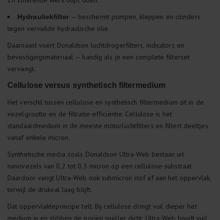
z'n smerende werk blijft doen.
— beschermt pompen, kleppen en cilinders
Hydrauliekfilter
tegen vervuilde hydraulische olie.
Daarnaast voert Donaldson luchtdrogerfilters, indicators en
bevestigingsmateriaal — handig als je een complete filterset
vervangt.
Cellulose versus synthetisch filtermedium
Het verschil tussen cellulose en synthetisch filtermedium zit in de
vezelgrootte en de filtratie-efficiëntie. Cellulose is het
standaardmedium in de meeste motorluchtfilters en filtert deeltjes
vanaf enkele micron.
Synthetische media zoals Donaldson Ultra-Web bestaan uit
nanovezels van 0,2 tot 0,3 micron op een cellulose-substraat.
Daardoor vangt Ultra-Web ook submicron stof af aan het oppervlak,
terwijl de drukval laag blijft.
Dat oppervlakteprincipe telt. Bij cellulose dringt vuil dieper het
medium in en slibben de poriën sneller dicht. Ultra-Web houdt vuil