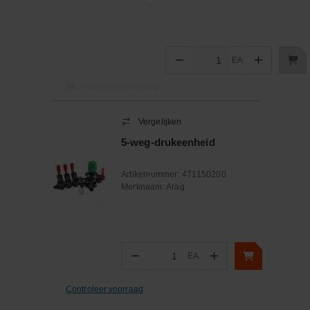
−
+
EA
Aantal
Nooit meer leverbaar
Vergelijken
5-weg-drukeenheid
Artikelnummer:
471150200
Merknaam:
Arag
−
+
EA
Aantal
Controleer voorraad