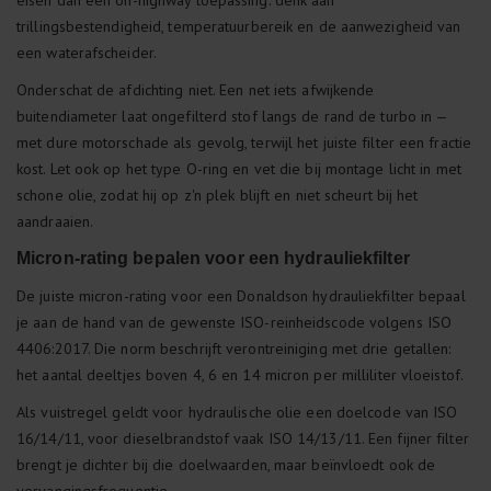
eisen dan een on-highway toepassing: denk aan
trillingsbestendigheid, temperatuurbereik en de aanwezigheid van
een waterafscheider.
Onderschat de afdichting niet. Een net iets afwijkende
buitendiameter laat ongefilterd stof langs de rand de turbo in —
met dure motorschade als gevolg, terwijl het juiste filter een fractie
kost. Let ook op het type O-ring en vet die bij montage licht in met
schone olie, zodat hij op z'n plek blijft en niet scheurt bij het
aandraaien.
Micron-rating bepalen voor een hydrauliekfilter
De juiste micron-rating voor een Donaldson hydrauliekfilter bepaal
je aan de hand van de gewenste ISO-reinheidscode volgens ISO
4406:2017. Die norm beschrijft verontreiniging met drie getallen:
het aantal deeltjes boven 4, 6 en 14 micron per milliliter vloeistof.
Als vuistregel geldt voor hydraulische olie een doelcode van ISO
16/14/11, voor dieselbrandstof vaak ISO 14/13/11. Een fijner filter
brengt je dichter bij die doelwaarden, maar beïnvloedt ook de