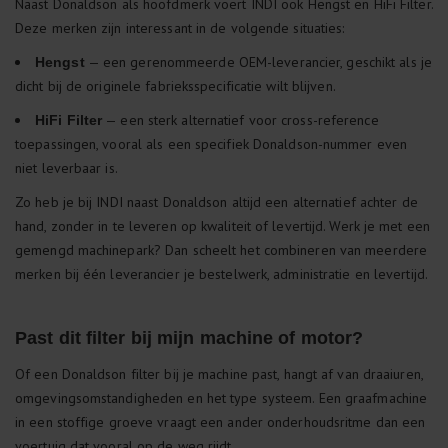
Naast Donaldson als hoofdmerk voert INDI ook Hengst en HiFi Filter.
Deze merken zijn interessant in de volgende situaties:
— een gerenommeerde OEM-leverancier, geschikt als je
Hengst
dicht bij de originele fabrieksspecificatie wilt blijven.
— een sterk alternatief voor cross-reference
HiFi Filter
toepassingen, vooral als een specifiek Donaldson-nummer even
niet leverbaar is.
Zo heb je bij INDI naast Donaldson altijd een alternatief achter de
hand, zonder in te leveren op kwaliteit of levertijd. Werk je met een
gemengd machinepark? Dan scheelt het combineren van meerdere
merken bij één leverancier je bestelwerk, administratie en levertijd.
Past dit filter bij mijn machine of motor?
Of een Donaldson filter bij je machine past, hangt af van draaiuren,
omgevingsomstandigheden en het type systeem. Een graafmachine
in een stoffige groeve vraagt een ander onderhoudsritme dan een
voertuig dat vooral op de weg rijdt.