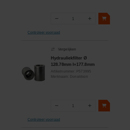
−
+
Aantal
Controleer voorraad
Vergelijken
Hydrauliekfilter Ø
128.78mm l=177.8mm
Artikelnummer:
P573995
Merknaam:
Donaldson
−
+
Aantal
Controleer voorraad