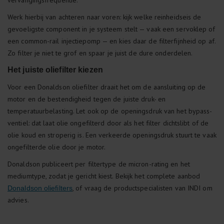
vervangingsfrequentie.
Werk hierbij van achteren naar voren: kijk welke reinheidseis de
gevoeligste component in je systeem stelt — vaak een servoklep of
een common-rail injectiepomp — en kies daar de filterfijnheid op af.
Zo filter je niet te grof en spaar je juist de dure onderdelen.
Het juiste oliefilter kiezen
Voor een Donaldson oliefilter draait het om de aansluiting op de
motor en de bestendigheid tegen de juiste druk- en
temperatuurbelasting. Let ook op de openingsdruk van het bypass-
ventiel: dat laat olie ongefilterd door als het filter dichtslibt of de
olie koud en stroperig is. Een verkeerde openingsdruk stuurt te vaak
ongefilterde olie door je motor.
Donaldson publiceert per filtertype de micron-rating en het
mediumtype, zodat je gericht kiest. Bekijk het complete aanbod
, of vraag de productspecialisten van INDI om
Donaldson oliefilters
advies.