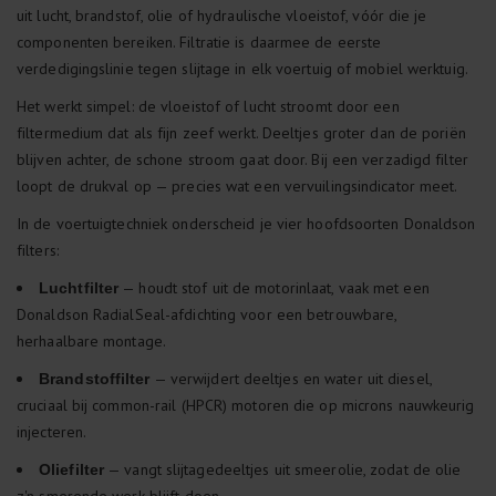
uit lucht, brandstof, olie of hydraulische vloeistof, vóór die je
componenten bereiken. Filtratie is daarmee de eerste
verdedigingslinie tegen slijtage in elk voertuig of mobiel werktuig.
Het werkt simpel: de vloeistof of lucht stroomt door een
filtermedium dat als fijn zeef werkt. Deeltjes groter dan de poriën
blijven achter, de schone stroom gaat door. Bij een verzadigd filter
loopt de drukval op — precies wat een vervuilingsindicator meet.
In de voertuigtechniek onderscheid je vier hoofdsoorten Donaldson
filters:
— houdt stof uit de motorinlaat, vaak met een
Luchtfilter
Donaldson RadialSeal-afdichting voor een betrouwbare,
herhaalbare montage.
— verwijdert deeltjes en water uit diesel,
Brandstoffilter
cruciaal bij common-rail (HPCR) motoren die op microns nauwkeurig
injecteren.
— vangt slijtagedeeltjes uit smeerolie, zodat de olie
Oliefilter