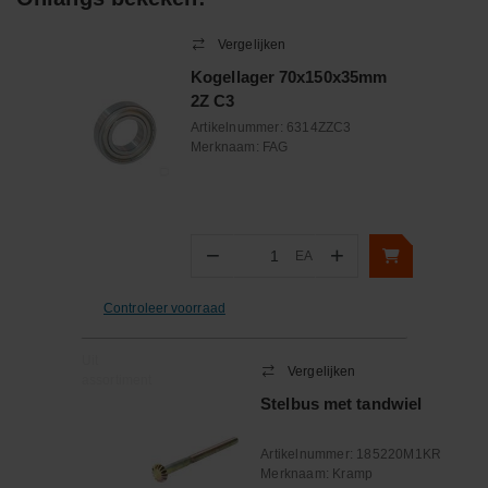
Vergelijken
Kogellager 70x150x35mm
2Z C3
Artikelnummer:
6314ZZC3
Merknaam:
FAG
−
+
EA
Aantal
Controleer voorraad
Uit
Vergelijken
assortiment
Stelbus met tandwiel
Artikelnummer:
185220M1KR
Merknaam:
Kramp