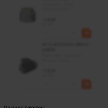
Artikelnummer:
CPR501
Merknaam:
Baltrotors
€ 19,99
incl. BTW
−
+
HP 12 MOTOR B14 380VAC
0,25KW
Artikelnummer:
OK9HPA1240
Merknaam:
Emmegi
€ 32,50
incl. BTW
−
+
Onlangs bekeken: