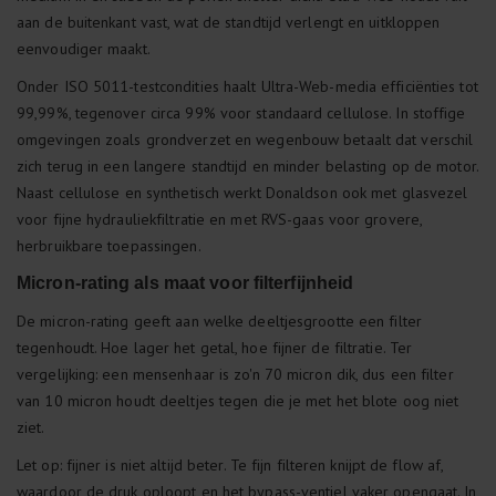
aan de buitenkant vast, wat de standtijd verlengt en uitkloppen
eenvoudiger maakt.
Onder ISO 5011-testcondities haalt Ultra-Web-media efficiënties tot
99,99%, tegenover circa 99% voor standaard cellulose. In stoffige
omgevingen zoals grondverzet en wegenbouw betaalt dat verschil
zich terug in een langere standtijd en minder belasting op de motor.
Naast cellulose en synthetisch werkt Donaldson ook met glasvezel
voor fijne hydrauliekfiltratie en met RVS-gaas voor grovere,
herbruikbare toepassingen.
Micron-rating als maat voor filterfijnheid
De micron-rating geeft aan welke deeltjesgrootte een filter
tegenhoudt. Hoe lager het getal, hoe fijner de filtratie. Ter
vergelijking: een mensenhaar is zo'n 70 micron dik, dus een filter
van 10 micron houdt deeltjes tegen die je met het blote oog niet
ziet.
Let op: fijner is niet altijd beter. Te fijn filteren knijpt de flow af,
waardoor de druk oploopt en het bypass-ventiel vaker opengaat. In