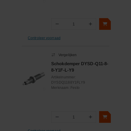
−
+
Aantal
Controleer voorraad
Vergelijken
Schokdemper DYSD-Q11-8-
8-Y1F-L-Y9
Artikelnummer:
DYSDQ1188Y1FLY9
Merknaam:
Festo
−
+
Aantal
Controleer voorraad