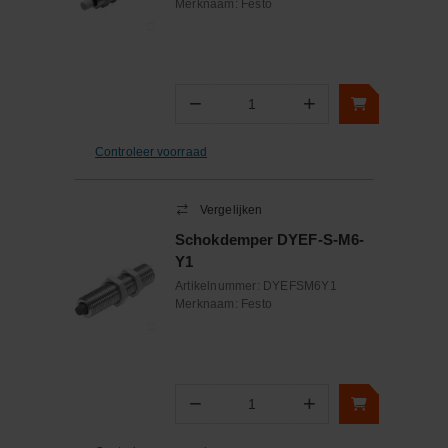
Merknaam:
Festo
−
+
Aantal
Controleer voorraad
Vergelijken
Schokdemper DYEF-S-M6-
Y1
Artikelnummer:
DYEFSM6Y1
Merknaam:
Festo
−
+
Aantal