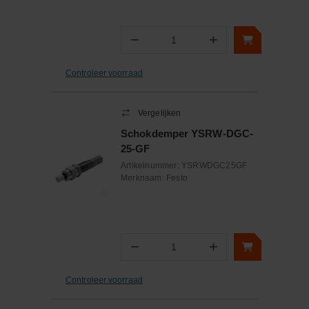
−
+
Aantal
Controleer voorraad
Vergelijken
Schokdemper YSRW-DGC-
25-GF
Artikelnummer:
YSRWDGC25GF
Merknaam:
Festo
−
+
Aantal
Controleer voorraad