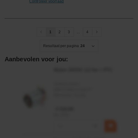
Controleer voorraad
1
2
3
...
4
Resultaat per pagina
24
Aanbevolen voor jou:
Motor 24VDC 2,2 kw + PTC
Artikelnummer:
MPPDCM24V2200TP
Merknaam:
Kramp
€ 219,68
incl. BTW
−
+