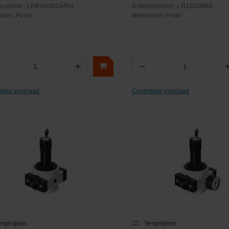
elnummer:
LRBAS38DMINI
Artikelnummer:
LR12DIMIDI
naam:
Festo
Merknaam:
Festo
+
−
Aantal
Aantal
oleer voorraad
Controleer voorraad
ergelijken
Vergelijken