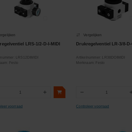
ergelijken
Vergelijken
regelventiel LRS-1/2-D-I-MIDI
Drukregelventiel LR-3/8-D-
elnummer:
LRS12DIMIDI
Artikelnummer:
LR38DOIMIDI
naam:
Festo
Merknaam:
Festo
+
−
Aantal
Aantal
oleer voorraad
Controleer voorraad