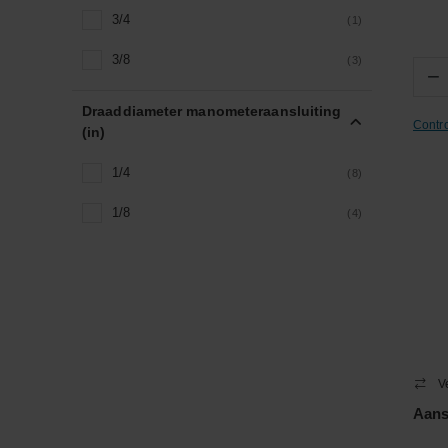
3/4
(1)
3/8
(3)
−
Draaddiameter manometeraansluiting
Contr
(in)
1/4
(8)
1/8
(4)
V
Aans