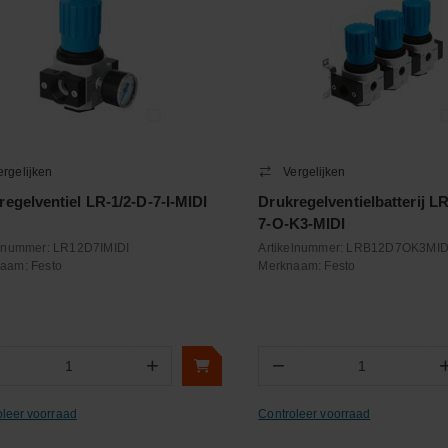
ergelijken
Vergelijken
regelventiel LR-1/2-D-7-I-MIDI
Drukregelventielbatterij L
7-O-K3-MIDI
elnummer:
LR12D7IMIDI
Artikelnummer:
LRB12D7OK3MID
naam:
Festo
Merknaam:
Festo
+
−
Aantal
Aantal
oleer voorraad
Controleer voorraad