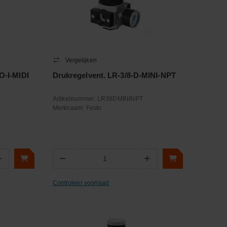
Vergelijken
O-I-MIDI
Drukregelvent. LR-3/8-D-MINI-NPT
Artikelnummer:
LR38DMININPT
Merknaam:
Festo
+
−
+
Aantal
Controleer voorraad