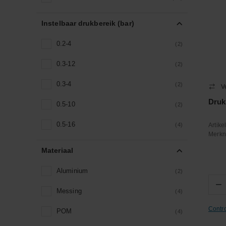
Instelbaar drukbereik (bar)
0.2-4
(2)
0.3-12
(2)
0.3-4
(2)
V
Druk
0.5-10
(2)
0.5-16
(4)
Artik
Merk
Materiaal
Aluminium
(2)
−
Messing
(4)
Contr
POM
(4)