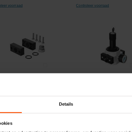
oleer voorraad
Controleer voorraad
ergelijken
Vergelijken
luitplaat LRBAS-1/2-D-MIDI
Drukregelventiel LRS-1/2-
Details
elnummer:
LRBAS12DMIDI
Artikelnummer:
LRS12D7MIDI
naam:
Festo
Merknaam:
Festo
ookies