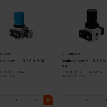
ergelijken
Vergelijken
regelventiel LR-3/8-D-MINI
Drukregelventiel LR-3/8-D-
MIDI
elnummer:
LR38DMINI
Artikelnummer:
LR38D7OIMIDI
naam:
Festo
Merknaam:
Festo
+
−
Aantal
Aantal