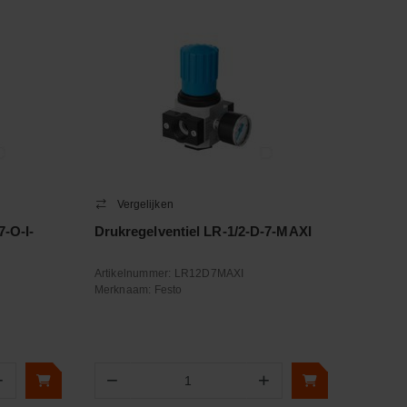
Vergelijken
7-O-I-
Drukregelventiel LR-1/2-D-7-MAXI
Artikelnummer:
LR12D7MAXI
Merknaam:
Festo
+
−
+
Aantal