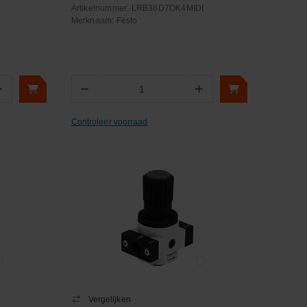
Artikelnummer:
LRB38D7OK4MIDI
Merknaam:
Festo
+
−
+
Aantal
Controleer voorraad
Vergelijken