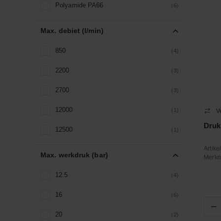
Polyamide PA66
(6)
Max. debiet (l/min)
850
(4)
2200
(3)
2700
(3)
12000
(1)
V
Druk
12500
(1)
Artik
Max. werkdruk (bar)
Merk
12.5
(4)
16
(6)
−
20
(2)