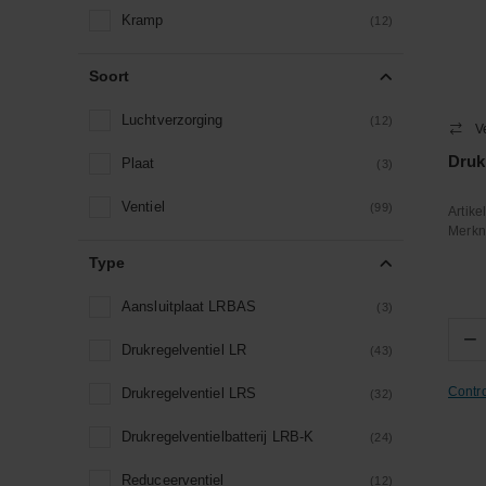
Kramp
(12)
Soort
Luchtverzorging
(12)
V
Druk
Plaat
(3)
Ventiel
(99)
Artik
Merk
Type
Aansluitplaat LRBAS
(3)
−
Drukregelventiel LR
(43)
Contr
Drukregelventiel LRS
(32)
Drukregelventielbatterij LRB-K
(24)
Reduceerventiel
(12)