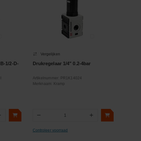
Vergelijken
RB-1/2-D-
Drukregelaar 1/4" 0.2-4bar
I
Artikelnummer:
PR1K14024
Merknaam:
Kramp
+
−
+
Aantal
Controleer voorraad