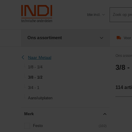
Product
btw incl.
zoeken
Ons assortiment
Voor 
Ons assor
Naar Metaal
3/8 -
1/8 - 1/4
3/8 - 1/2
114
art
3/4 - 1
Aansluitplaten
Merk
Festo
(102)