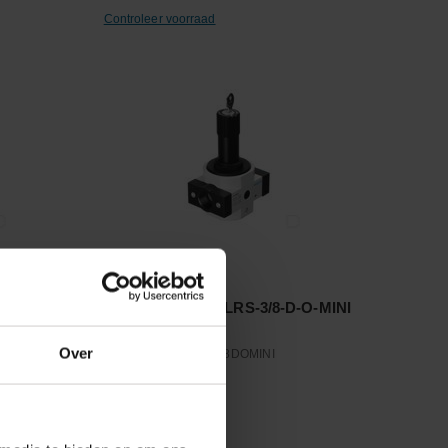
Controleer voorraad
Vergelijken
D-7-MIDI
Drukregelventiel LRS-3/8-D-O-MINI
Over
Artikelnummer:
LRS38DOMINI
Merknaam:
Festo