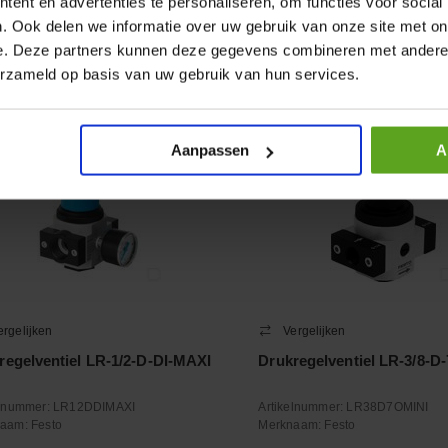
ent en advertenties te personaliseren, om functies voor social
+
−
. Ook delen we informatie over uw gebruik van onze site met on
Aantal
Aantal
e. Deze partners kunnen deze gegevens combineren met andere i
oleer voorraad
Controleer voorraad
erzameld op basis van uw gebruik van hun services.
Aanpassen
A
ergelijken
Vergelijken
regelventiel LR-1/2-D-DI-MAXI
Drukregelventiel LR-3/8-D
elnummer:
LR12DDIMAXI
Artikelnummer:
LR38D7OMINI
naam:
Festo
Merknaam:
Festo