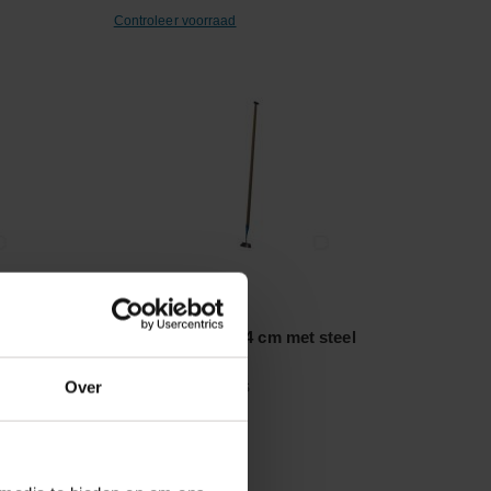
Controleer voorraad
Vergelijken
Ronde schoffel 14 cm met steel
Over
Artikelnummer:
3014S
Merknaam:
De Wit