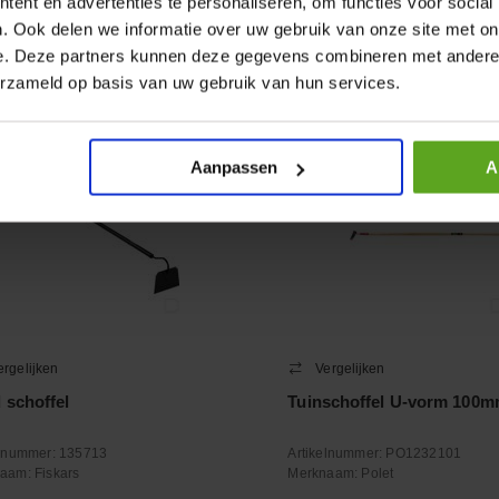
ent en advertenties te personaliseren, om functies voor social
+
−
. Ook delen we informatie over uw gebruik van onze site met on
Aantal
Aantal
e. Deze partners kunnen deze gegevens combineren met andere i
oleer voorraad
Controleer voorraad
erzameld op basis van uw gebruik van hun services.
Aanpassen
A
ergelijken
Vergelijken
 schoffel
Tuinschoffel U-vorm 100
elnummer:
135713
Artikelnummer:
PO1232101
naam:
Fiskars
Merknaam:
Polet