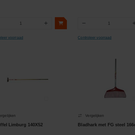
+
−
Aantal
Aantal
oleer voorraad
Controleer voorraad
ergelijken
Vergelijken
ffel Limburg 140X52
Bladhark met FG steel 16