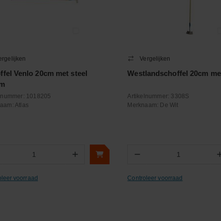
ergelijken
Vergelijken
ffel Venlo 20cm met steel
Westlandschoffel 20cm met
cm
elnummer:
1018205
Artikelnummer:
3308S
naam:
Atlas
Merknaam:
De Wit
+
−
Aantal
Aantal
oleer voorraad
Controleer voorraad