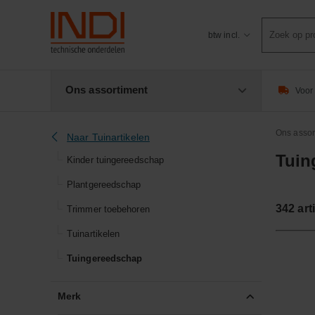
Product
btw incl.
zoeken
Ons assortiment
Voor 
Ons assor
Naar Tuinartikelen
Tuin
Kinder tuingereedschap
Plantgereedschap
342
art
Trimmer toebehoren
Tuinartikelen
Tuingereedschap
Merk