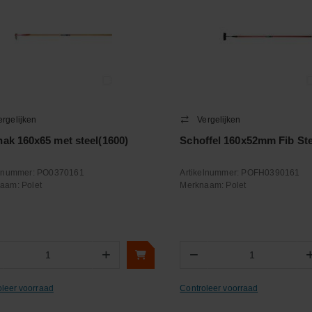
ergelijken
Vergelijken
hak 160x65 met steel(1600)
Schoffel 160x52mm Fib Ste
elnummer:
PO0370161
Artikelnummer:
POFH0390161
naam:
Polet
Merknaam:
Polet
+
−
Aantal
Aantal
oleer voorraad
Controleer voorraad