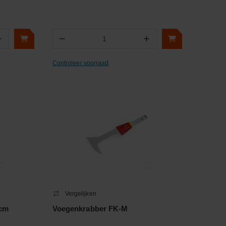
+
−
+
Aantal
Controleer voorraad
Vergelijken
6cm
Voegenkrabber FK-M