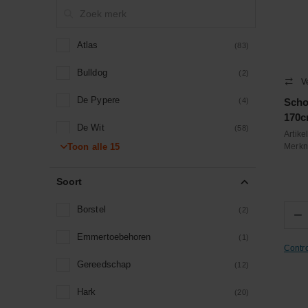
Atlas
(83)
Bulldog
(2)
V
De Pypere
(4)
Scho
170
De Wit
(58)
Artik
Toon alle
15
Merk
Fiskars
(19)
Soort
Haemmerlin
(1)
Borstel
Jost Kunststoffrechen
(2)
(7)
−
Emmertoebehoren
Kerbl
(1)
(3)
Contr
Gereedschap
Kramp
(12)
(6)
Hark
Polet
(20)
(80)