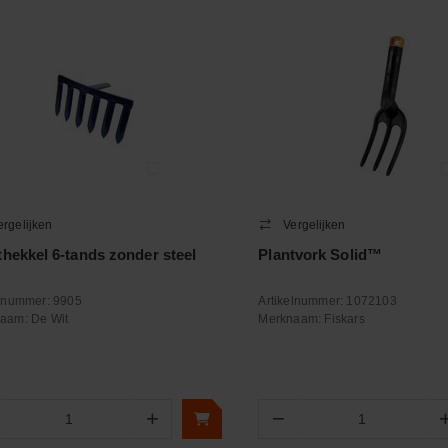
ergelijken
Vergelijken
thekkel 6-tands zonder steel
Plantvork Solid™
elnummer:
9905
Artikelnummer:
1072103
naam:
De Wit
Merknaam:
Fiskars
+
−
Aantal
Aantal