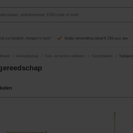
18 uur besteld, morgen in huis*
Gratis verzending vanaf € 250
excl. btw
timent
Gereedschap
Tuin- en terrein artikelen
Tuinartikelen
Tuinger
gereedschap
ikelen