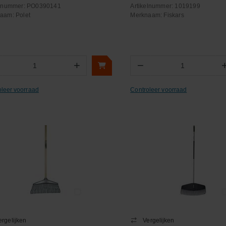
elnummer:
PO0390141
Artikelnummer:
1019199
naam:
Polet
Merknaam:
Fiskars
+
−
Aantal
Aantal
oleer voorraad
Controleer voorraad
ergelijken
Vergelijken