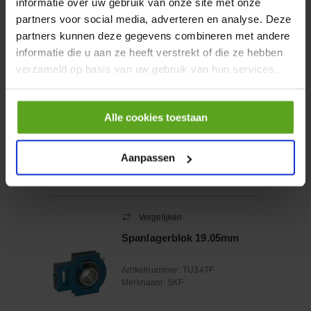
informatie over uw gebruik van onze site met onze
Vergelijken
partners voor social media, adverteren en analyse. Deze
Achteruitrij-alarm 12V
partners kunnen deze gegevens combineren met andere
105dB
informatie die u aan ze heeft verstrekt of die ze hebben
Artikelnummer:
TOR2507
verzameld op basis van uw gebruik van hun services.
Merknaam:
Rubbolite
Alle cookies toestaan
−
+
EA
Aantal
Aanpassen
Controleer voorraad
Vergelijken
Spanlagerblok 19.05mm
Artikelnummer:
TU34TF
Merknaam:
SKF