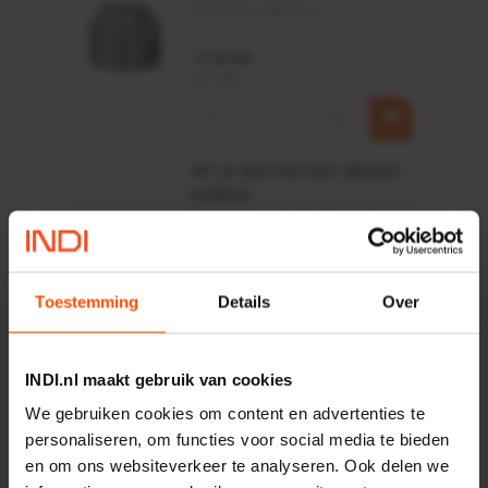
Merknaam:
Baltrotors
€ 19,99
incl. BTW
−
+
HP 12 MOTOR B14 380VAC
0,25KW
Artikelnummer:
OK9HPA1240
Merknaam:
Emmegi
€ 32,50
Toestemming
Details
Over
incl. BTW
−
+
INDI.nl maakt gebruik van cookies
We gebruiken cookies om content en advertenties te
personaliseren, om functies voor social media te bieden
Onlangs bekeken:
en om ons websiteverkeer te analyseren. Ook delen we