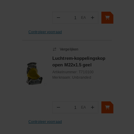
−
+
EA
Aantal
Controleer voorraad
Vergelijken
Luchtrem-koppelingskop
open M22x1.5 geel
Artikelnummer:
T710100
Merknaam:
Unbranded
−
+
EA
Aantal
Controleer voorraad