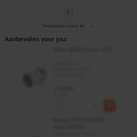
1
Resultaat per pagina
24
Aanbevolen voor jou:
Motor 24VDC 2,2 kw + PTC
Artikelnummer:
MPPDCM24V2200TP
Merknaam:
Kramp
€ 219,68
incl. BTW
−
+
Rotator CPR 5-01 50kN
4mm x Ø17mm
Artikelnummer:
CPR501