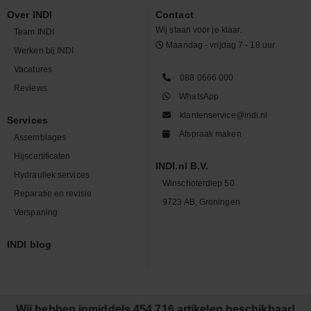
Over INDI
Contact
Wij staan voor je klaar.
Team INDI
Maandag - vrijdag 7 - 18 uur
Werken bij INDI
Vacatures
088 0666 000
Reviews
WhatsApp
klantenservice@indi.nl
Services
Afspraak maken
Assemblages
Hijscertificaten
INDI.nl B.V.
Hydrauliek services
Winschoterdiep 50
Reparatie en revisie
9723 AB, Groningen
Verspaning
INDI blog
Wij hebben inmiddels 454.716 artikelen beschikbaar!