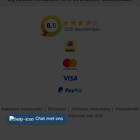
8.5
1229
beoordelingen
Algemene voorwaarden
|
Disclaimer
|
Juridische mededeling
|
Privacybeleid
|
Cookiebeleid
|
Informatie over INDI