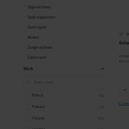
Slijpmachines
Spijkerapparaten
Stofzuigers
V
Wielen
Scha
Zaagmachines
Artik
Zaklampen
Merk
Merk
−
Bahco
(11)
Contr
Fiskars
(3)
Freund
(15)