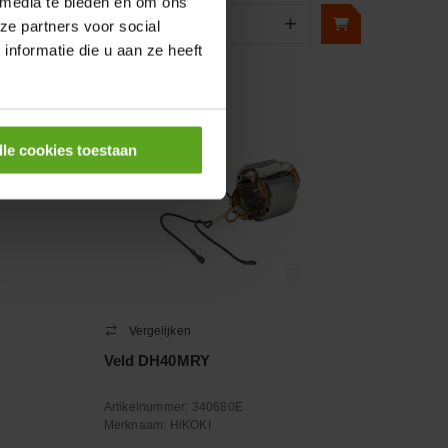
 media te bieden en om ons
+
−
+
ze partners voor social
Aantal
nformatie die u aan ze heeft
Controleer voorraad
lle cookies toestaan
Vergelijken
Veld DH40MRY
Artikelnummer:
340680E
Merknaam:
HiKOKI