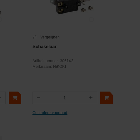
Vergelijken
Schakelaar
Artikelnummer:
306143
Merknaam:
HiKOKI
+
−
+
Aantal
Controleer voorraad