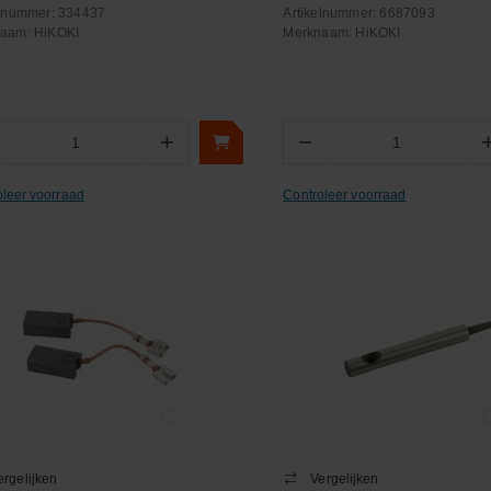
elnummer:
334437
Artikelnummer:
6687093
naam:
HiKOKI
Merknaam:
HiKOKI
+
−
Aantal
Aantal
oleer voorraad
Controleer voorraad
ergelijken
Vergelijken