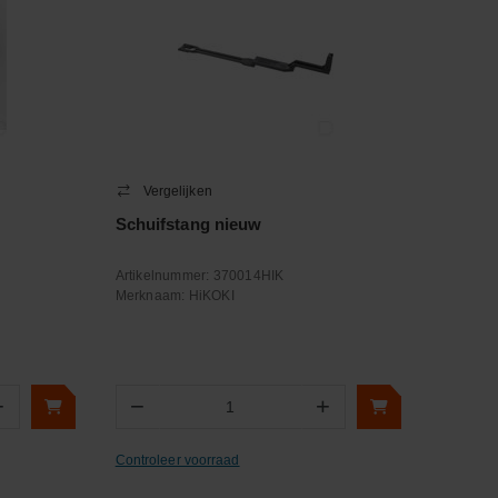
Vergelijken
Schuifstang nieuw
Artikelnummer:
370014HIK
Merknaam:
HiKOKI
+
−
+
Aantal
Controleer voorraad