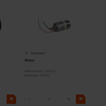
Vergelijken
Motor
Artikelnummer:
324572
Merknaam:
HiKOKI
+
−
+
Aantal