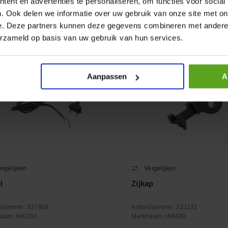
ent en advertenties te personaliseren, om functies voor social
+
−
. Ook delen we informatie over uw gebruik van onze site met on
Aantal
Aantal
e. Deze partners kunnen deze gegevens combineren met andere i
oleer voorraad
Controleer voorraad
erzameld op basis van uw gebruik van hun services.
Aanpassen
A
ergelijken
Vergelijken
l
Zijkap
elnummer:
337908
Artikelnummer:
321131
naam:
HiKOKI
Merknaam:
HiKOKI