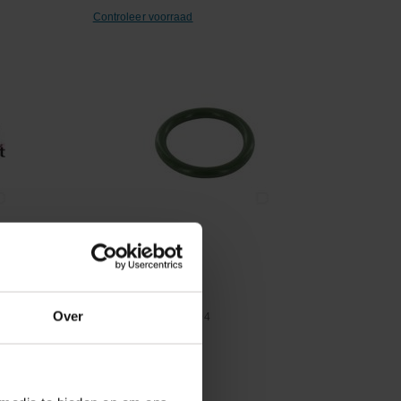
Controleer voorraad
Vergelijken
O-ring
Over
Artikelnummer:
986104
Merknaam:
HiKOKI