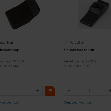
ergelijken
Vergelijken
kelaarknop
Schakelaarschuif
elnummer:
330810
Artikelnummer:
938312
naam:
HiKOKI
Merknaam:
HiKOKI
+
−
Aantal
Aantal
oleer voorraad
Controleer voorraad