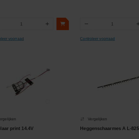
+
−
Aantal
Aantal
oleer voorraad
Controleer voorraad
ergelijken
Vergelijken
laar print 14.4V
Heggenschaarmes A L-825