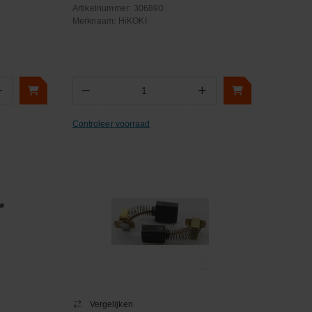
Artikelnummer:
306890
Merknaam:
HiKOKI
+
−
+
Aantal
Controleer voorraad
Vergelijken