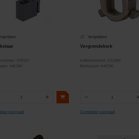
ergelijken
Vergelijken
kelaar
Vergrendelnok
elnummer:
376527
Artikelnummer:
331904
naam:
HiKOKI
Merknaam:
HiKOKI
+
−
Aantal
Aantal
oleer voorraad
Controleer voorraad