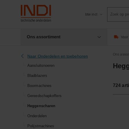
Product
btw incl.
zoeken
Ons assortiment
Voor 
Ons assor
Naar Onderdelen en toebehoren
Hegg
Aansluitsnoeren
Bladblazers
724
art
Boormachines
Gereedschapkoffers
Heggenscharen
Onderdelen
Polijstmachines