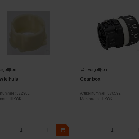
ergelijken
Vergelijken
wielhuis
Gear box
elnummer:
322981
Artikelnummer:
370592
naam:
HiKOKI
Merknaam:
HiKOKI
+
−
Aantal
Aantal