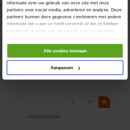
informatie over uw gebruik van onze site met onze
partners voor social media, adverteren en analyse. Deze
−
+
partners kunnen deze gegevens combineren met andere
Aantal
informatie die u aan ze heeft verstrekt of die ze hebben
Controleer voorraad
verzameld op basis van uw gebruik van hun services.
Vergelijken
Alle cookies toestaan
Han 24-DD - vrouwelijk -
24P+aarde, maat 6B
Aanpassen
Artikelnummer:
09160243101
Merknaam:
Harting
−
+
Aantal
Controleer voorraad