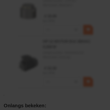
Artikelnummer:
CPR501
Merknaam:
Baltrotors
€ 19,99
incl. BTW
−
+
HP 12 MOTOR B14 380VAC
0,25KW
Artikelnummer:
OK9HPA1240
Merknaam:
Emmegi
€ 32,50
incl. BTW
−
+
Onlangs bekeken: