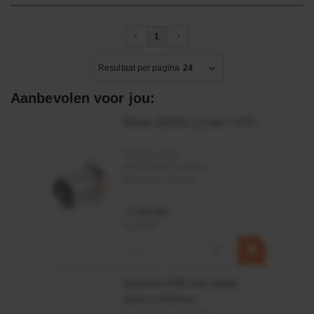
1
Resultaat per pagina
24
Aanbevolen voor jou:
Motor 24VDC 2,2 kw + PTC
Artikelnummer:
MPPDCM24V2200TP
Merknaam:
Kramp
€ 219,68
incl. BTW
−
+
Rotator CPR 5-01 50kN
4mm x Ø17mm