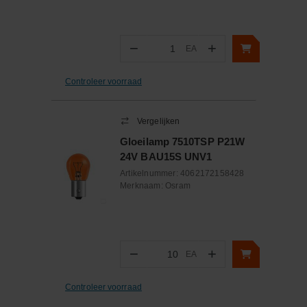
−
+
EA
Aantal
Controleer voorraad
Vergelijken
Gloeilamp 7510TSP P21W
24V BAU15S UNV1
Artikelnummer:
4062172158428
Merknaam:
Osram
−
+
EA
Aantal
Controleer voorraad