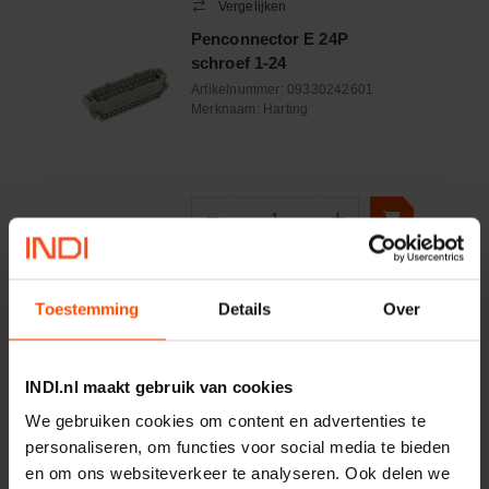
Vergelijken
Penconnector E 24P
schroef 1-24
Artikelnummer:
09330242601
Merknaam:
Harting
−
+
Aantal
Controleer voorraad
Toestemming
Details
Over
Vergelijken
Busconnector E 24P
INDI.nl maakt gebruik van cookies
schroef 1-24
Artikelnummer:
09330242701
We gebruiken cookies om content en advertenties te
Merknaam:
Harting
personaliseren, om functies voor social media te bieden
en om ons websiteverkeer te analyseren. Ook delen we