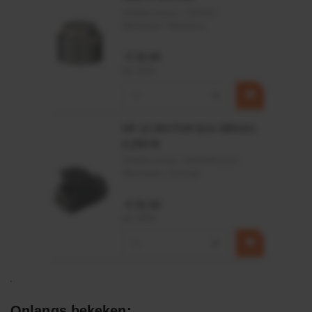
Artikelnummer:
CPR501
Merknaam:
Baltrotors
€ 19,99
incl. BTW
−
+
HP 12 MOTOR B14 380VAC
0,25KW
Artikelnummer:
OK9HPA1240
Merknaam:
Emmegi
€ 32,50
incl. BTW
−
+
Onlangs bekeken: