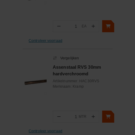
−
+
EA
Aantal
Controleer voorraad
Vergelijken
Assenstaal RVS 30mm
hardverchroomd
Artikelnummer:
HAC30RVS
Merknaam:
Kramp
−
+
MTR
Aantal
Controleer voorraad