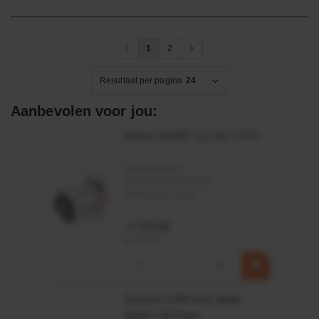
1
2
Resultaat per pagina
24
Aanbevolen voor jou:
Motor 24VDC 2,2 kw + PTC
Artikelnummer:
MPPDCM24V2200TP
Merknaam:
Kramp
€ 219,68
incl. BTW
−
+
Rotator CPR 5-01 50kN
4mm x Ø17mm