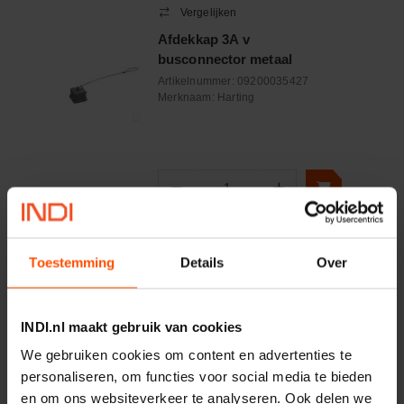
Vergelijken
Afdekkap 3A v
busconnector metaal
Artikelnummer:
09200035427
Merknaam:
Harting
−
+
Aantal
Controleer voorraad
Toestemming
Details
Over
Vergelijken
Afdekkap 10A met 2 nokken
INDI.nl maakt gebruik van cookies
metaal
Artikelnummer:
09200105425
We gebruiken cookies om content en advertenties te
Merknaam:
Harting
personaliseren, om functies voor social media te bieden
en om ons websiteverkeer te analyseren. Ook delen we