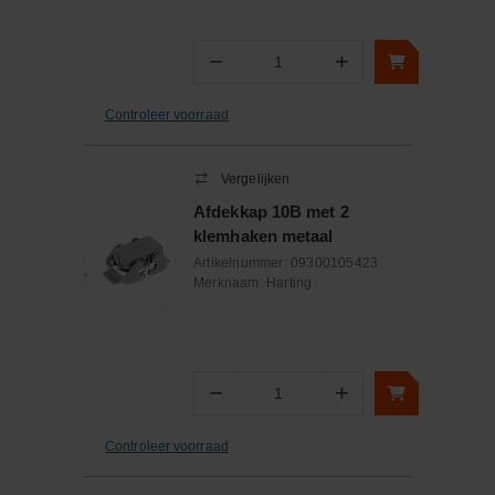
−
+
Aantal
Controleer voorraad
Vergelijken
Afdekkap 10B met 2
klemhaken metaal
Artikelnummer:
09300105423
Merknaam:
Harting
−
+
Aantal
Controleer voorraad