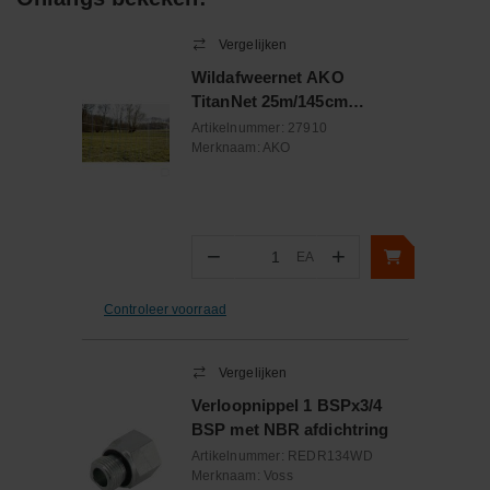
Vergelijken
Wildafweernet AKO
TitanNet 25m/145cm
dubbele punt
Artikelnummer:
27910
Merknaam:
AKO
−
+
EA
Aantal
Controleer voorraad
Vergelijken
Verloopnippel 1 BSPx3/4
BSP met NBR afdichtring
Artikelnummer:
REDR134WD
Merknaam:
Voss