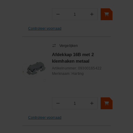
−
+
Aantal
Controleer voorraad
Vergelijken
Afdekkap 16B met 2
klemhaken metaal
Artikelnummer:
09300165422
Merknaam:
Harting
−
+
Aantal
Controleer voorraad