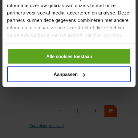
informatie over uw gebruik van onze site met onze
partners voor social media, adverteren en analyse. Deze
−
+
partners kunnen deze gegevens combineren met andere
Aantal
informatie die u aan ze heeft verstrekt of die ze hebben
Controleer voorraad
verzameld op basis van uw gebruik van hun services.
Vergelijken
Alle cookies toestaan
Afdekkap 24B kunststof
Aanpassen
Artikelnummer:
09300245406
Merknaam:
Harting
−
+
Aantal
Controleer voorraad