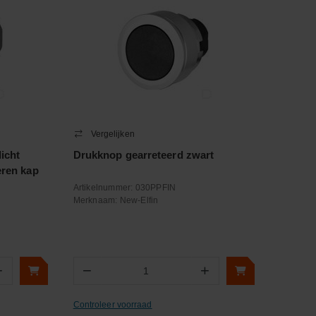
Vergelijken
icht
Drukknop gearreteerd zwart
eren kap
Artikelnummer:
030PPFIN
Merknaam:
New-Elfin
+
−
+
Aantal
Controleer voorraad