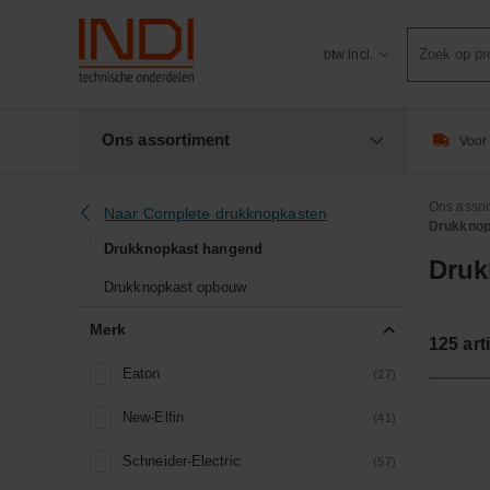
Product
btw incl.
zoeken
Ons assortiment
Voor 
Ons assor
Naar Complete drukknopkasten
Drukknop
Drukknopkast hangend
Druk
Drukknopkast opbouw
Merk
125
art
Eaton
(27)
New-Elfin
(41)
Schneider-Electric
(57)