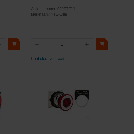
Artikelnummer:
020PTFAN
Merknaam:
New-Elfin
+
−
+
Aantal
Controleer voorraad