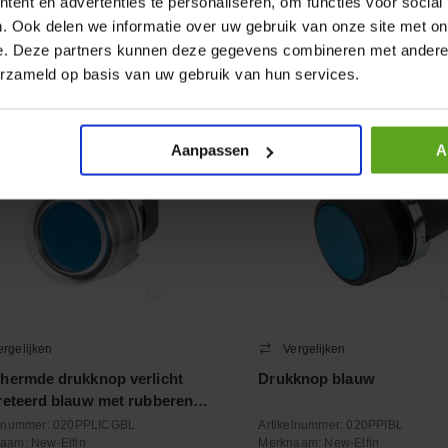
ent en advertenties te personaliseren, om functies voor social
. Ook delen we informatie over uw gebruik van onze site met on
+
−
e. Deze partners kunnen deze gegevens combineren met andere i
Aantal
Aantal
erzameld op basis van uw gebruik van hun services.
oleer voorraad
Controleer voorraad
Aanpassen
A
ergelijken
Vergelijken
hermde drukknop verlicht
Drukknop blauw
reteerd blauw met rubberen
elnummer:
020PPLICGBL
Artikelnummer:
020PPIBL
naam:
New-Elfin
Merknaam:
New-Elfin