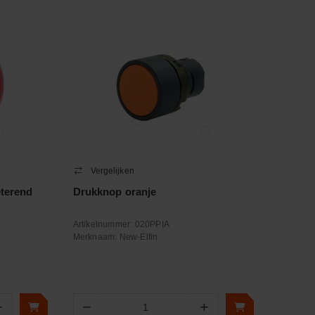
Vergelijken
eterend
Drukknop oranje
Artikelnummer:
020PPIA
Merknaam:
New-Elfin
+
−
+
Aantal