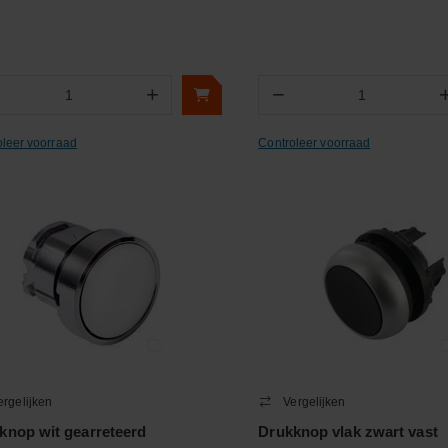
+
−
Aantal
Aantal
oleer voorraad
Controleer voorraad
ergelijken
Vergelijken
knop wit gearreteerd
Drukknop vlak zwart vast