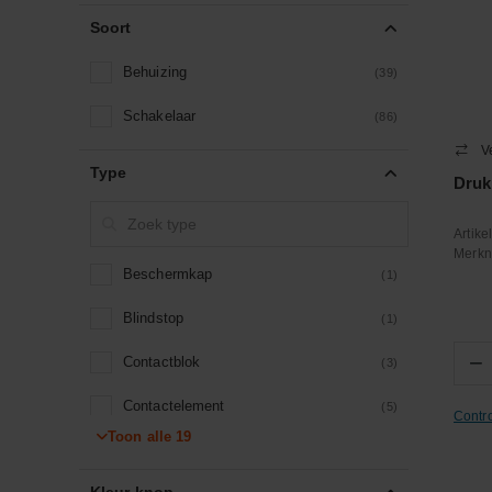
Soort
Behuizing
(39)
Schakelaar
(86)
V
Type
Druk
Artik
Merk
Beschermkap
(1)
Blindstop
(1)
−
Contactblok
(3)
Contactelement
(5)
Contr
Toon alle
19
Drukknop
(33)