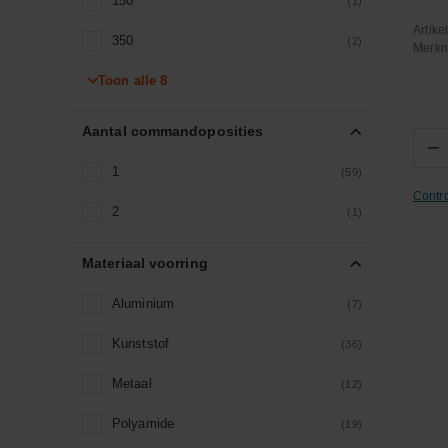
150
(1)
Artik
350
(2)
Merk
Toon alle
450
8
(1)
550
(1)
Aantal commandoposities
−
750
(1)
1
(59)
Contr
2
(1)
Materiaal voorring
Aluminium
(7)
Kunststof
(36)
Metaal
(12)
Polyamide
(19)