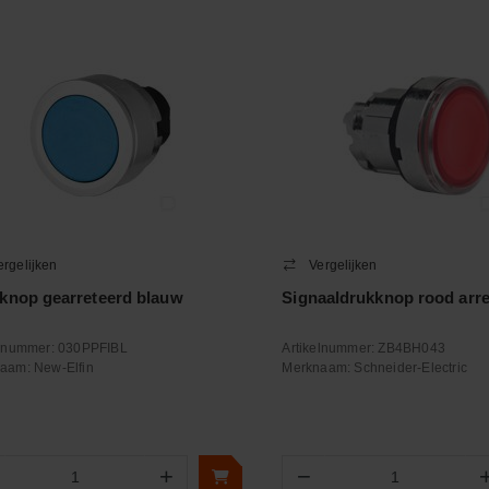
ergelijken
Vergelijken
knop gearreteerd blauw
Signaaldrukknop rood arr
elnummer:
030PPFIBL
Artikelnummer:
ZB4BH043
naam:
New-Elfin
Merknaam:
Schneider-Electric
+
−
Aantal
Aantal