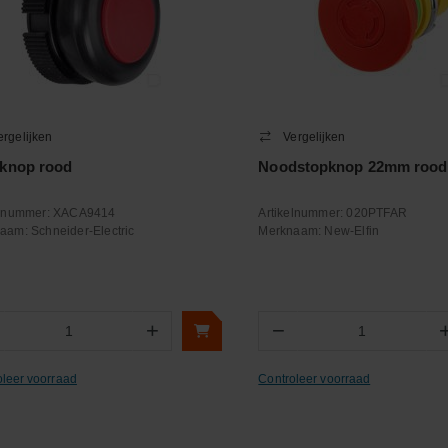
ergelijken
Vergelijken
knop rood
Noodstopknop 22mm roo
elnummer:
XACA9414
Artikelnummer:
020PTFAR
naam:
Schneider-Electric
Merknaam:
New-Elfin
+
−
Aantal
Aantal
oleer voorraad
Controleer voorraad