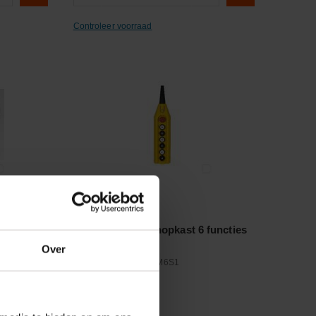
Controleer voorraad
Vergelijken
 20W
Hangende drukknopkast 6 functies
NS 1 speed
Over
Artikelnummer:
060PM6S1
Merknaam:
New-Elfin