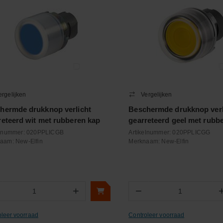
ergelijken
Vergelijken
hermde drukknop verlicht
Beschermde drukknop verl
reteerd wit met rubberen kap
gearreteerd geel met rubb
elnummer:
020PPLICGB
Artikelnummer:
020PPLICGG
naam:
New-Elfin
Merknaam:
New-Elfin
+
−
Aantal
Aantal
oleer voorraad
Controleer voorraad