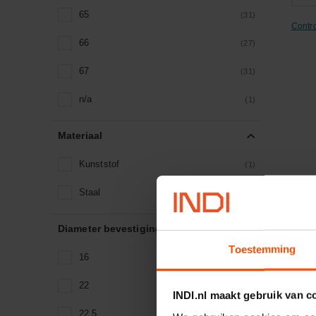
65
(31)
Contr
66
(27)
67
(31)
n/a
(1)
Materiaal
Kunststof
(1)
Staal
(6)
V
Diameter bevestigingsgat (mm)
Sign
Toestemming
16
(2)
Artik
Merk
22
(73)
INDI.nl maakt gebruik van c
22.5
(7)