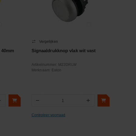
Vergelijken
d 40mm
Signaaldrukknop vlak wit vast
Artikelnummer:
M22DRLW
Merknaam:
Eaton
+
−
+
Aantal
Controleer voorraad