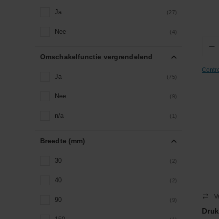
Ja
(27)
Nee
(4)
−
Omschakelfunctie vergrendelend
Contr
Ja
(75)
Nee
(9)
n/a
(1)
Breedte (mm)
30
(2)
40
(2)
V
90
(9)
Druk