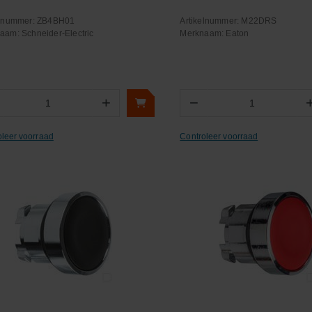
elnummer:
ZB4BH01
Artikelnummer:
M22DRS
naam:
Schneider-Electric
Merknaam:
Eaton
+
−
Aantal
Aantal
oleer voorraad
Controleer voorraad