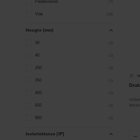
Paddenstoel
(7)
Tekstplaat
(4)
Vlak
(19)
Vergrendeling
(1)
Hoogte (mm)
30
(2)
40
(2)
250
(2)
V
350
(1)
Druk
450
(1)
Artik
650
Merk
(1)
950
(1)
Isolatieklasse [IP]
−