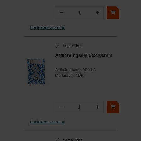
−
+
Aantal
Controleer voorraad
Vergelijken
Afdichtingsset 55x100mm
Artikelnummer:
9RNLA
Merknaam:
ADR
−
+
Aantal
Controleer voorraad
Vergelijken