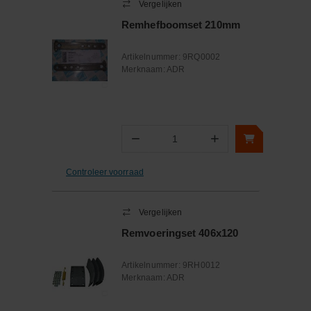
Vergelijken
Remhefboomset 210mm
Artikelnummer:
9RQ0002
Merknaam:
ADR
−
+
Aantal
Controleer voorraad
Vergelijken
Remvoeringset 406x120
Artikelnummer:
9RH0012
Merknaam:
ADR