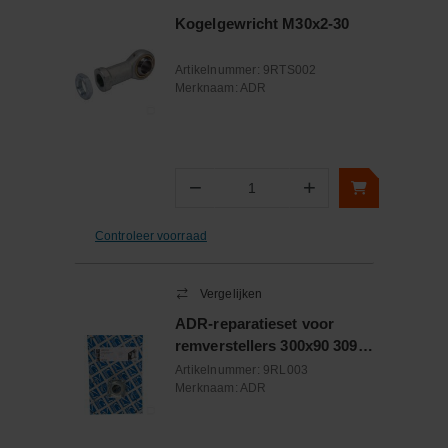
Kogelgewricht M30x2-30
Artikelnummer:
9RTS002
Merknaam:
ADR
−
+
Aantal
Controleer voorraad
Vergelijken
ADR-reparatieset voor
remverstellers 300x90 309T
Rückmatik 1 as
Artikelnummer:
9RL003
Merknaam:
ADR