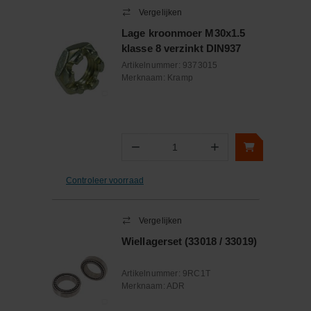
Vergelijken
Lage kroonmoer M30x1.5
klasse 8 verzinkt DIN937
Artikelnummer:
9373015
Merknaam:
Kramp
−
+
Aantal
Controleer voorraad
Vergelijken
Wiellagerset (33018 / 33019)
Artikelnummer:
9RC1T
Merknaam:
ADR