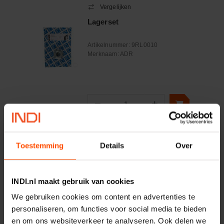
Vergelijken
Lagerset
Artikelnummer:
9RL0010
Merknaam:
ADR
−
+
Aantal
Controleer voorraad
Toestemming
Details
Over
Vergelijken
Afdichtingsset 67x120mm
INDI.nl maakt gebruik van cookies
Artikelnummer:
9RNNI
We gebruiken cookies om content en advertenties te
Merknaam:
ADR
personaliseren, om functies voor social media te bieden
en om ons websiteverkeer te analyseren. Ook delen we