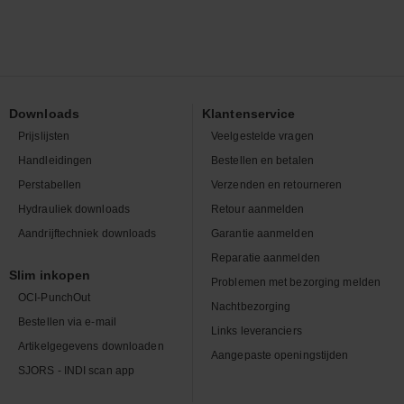
Downloads
Klantenservice
Prijslijsten
Veelgestelde vragen
Handleidingen
Bestellen en betalen
Perstabellen
Verzenden en retourneren
Hydrauliek downloads
Retour aanmelden
Aandrijftechniek downloads
Garantie aanmelden
Reparatie aanmelden
Slim inkopen
Problemen met bezorging melden
OCI-PunchOut
Nachtbezorging
Bestellen via e-mail
Links leveranciers
Artikelgegevens downloaden
Aangepaste openingstijden
SJORS - INDI scan app