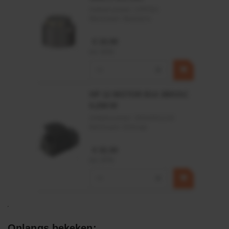
Artikelnummer:
CPR501
Merknaam:
Baltrotors
€ 19,99
incl. BTW
−
+
HP 12 MOTOR B14 380VAC
0,25KW
Artikelnummer:
OK9HPA1240
Merknaam:
Emmegi
€ 32,50
incl. BTW
−
+
Onlangs bekeken: