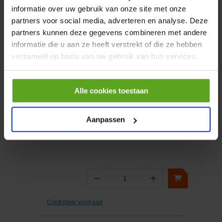
informatie over uw gebruik van onze site met onze
partners voor social media, adverteren en analyse. Deze
−
+
partners kunnen deze gegevens combineren met andere
Aantal
informatie die u aan ze heeft verstrekt of die ze hebben
Controleer voorraad
verzameld op basis van uw gebruik van hun services.
Vergelijken
Alle cookies toestaan
Rep.set draaitap 60/69/368
Aanpassen
Artikelnummer:
9RSW02
Merknaam:
ADR
−
+
Aantal
Controleer voorraad