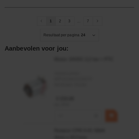
1
2
3
...
7
Resultaat per pagina
24
Aanbevolen voor jou:
Motor 24VDC 2,2 kw + PTC
Artikelnummer:
MPPDCM24V2200TP
Merknaam:
Kramp
€ 219,68
incl. BTW
−
+
Rotator CPR 5-01 50kN
4mm x Ø17mm