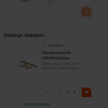
incl. BTW
−
+
Onlangs bekeken:
Vergelijken
Schoep Long life
370x46.5x6.5mm
Artikelnummer:
AMEC7SP
Merknaam:
Battioni Pagani
−
+
EA
Aantal
Controleer voorraad