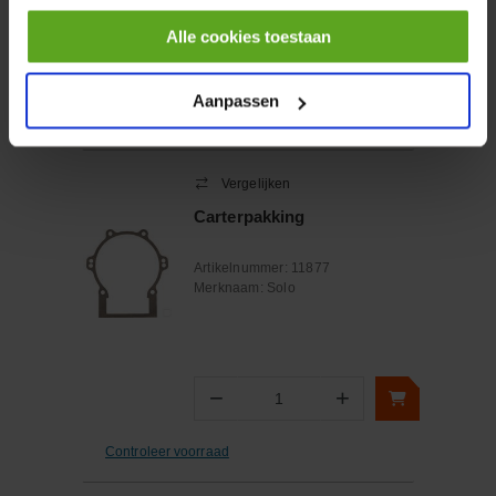
Alle cookies toestaan
−
+
Aantal
Aanpassen
Controleer voorraad
Vergelijken
Carterpakking
Artikelnummer:
11877
Merknaam:
Solo
−
+
Aantal
Controleer voorraad