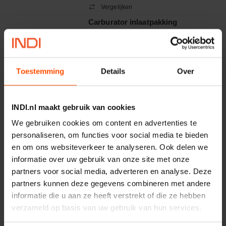
Vergelijken
Carburator inlaatpakking
1,0 mm
Artikelnummer:
11927WA
Merknaam:
Solo
Toestemming
Details
Over
−
+
INDI.nl maakt gebruik van cookies
Aantal
We gebruiken cookies om content en advertenties te
Controleer voorraad
personaliseren, om functies voor social media te bieden
en om ons websiteverkeer te analyseren. Ook delen we
informatie over uw gebruik van onze site met onze
Vergelijken
partners voor social media, adverteren en analyse. Deze
Uitlaatpakking
partners kunnen deze gegevens combineren met andere
informatie die u aan ze heeft verstrekt of die ze hebben
Artikelnummer:
11897
Merknaam:
Solo
verzameld op basis van uw gebruik van hun services.