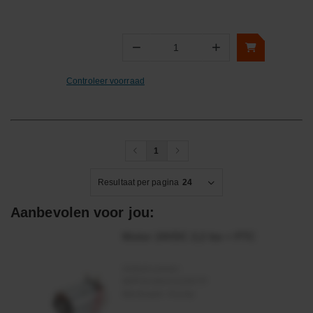
−
+
Aantal
Controleer voorraad
1
Resultaat per pagina
24
Aanbevolen voor jou:
Motor 24VDC 2,2 kw + PTC
Artikelnummer:
MPPDCM24V2200TP
Merknaam:
Kramp