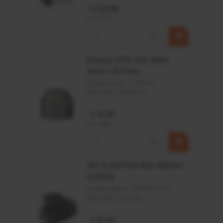
€ 219,68
incl. BTW
−
+
Rotator CPR 5-01 50kN
4mm x Ø17mm
Artikelnummer:
CPR501
Merknaam:
Baltrotors
€ 19,99
incl. BTW
−
+
HP 12 MOTOR B14 380VAC
0,25KW
Artikelnummer:
OK9HPA1240
Merknaam:
Emmegi
€ 32,50