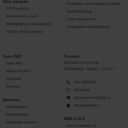
Slim inkopen
Problemen met bezorging melden
OCI-PunchOut
Nachtbezorging
Bestellen via e-mail
Links leveranciers
Artikelgegevens downloaden
Aangepaste openingstijden
SJORS - INDI scan app
Over INDI
Contact
Wij staan voor je klaar.
Team INDI
Maandag - vrijdag 7 - 18 uur
Werken bij INDI
Vacatures
088 0666 000
Reviews
WhatsApp
klantenservice@indi.nl
Services
Afspraak maken
Assemblages
Hijscertificaten
INDI.nl B.V.
Hydrauliek services
Winschoterdiep 50