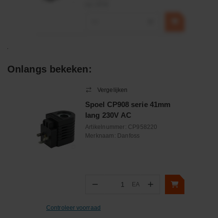
incl. BTW
−
+
Onlangs bekeken:
Vergelijken
Spoel CP908 serie 41mm
lang 230V AC
Artikelnummer:
CP958220
Merknaam:
Danfoss
−
+
EA
Aantal
Controleer voorraad