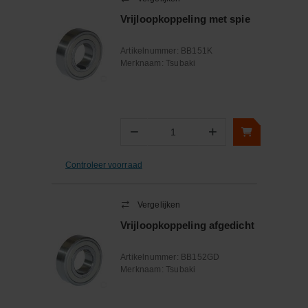
Vrijloopkoppeling met spie
Artikelnummer:
BB151K
Merknaam:
Tsubaki
−
+
Aantal
Controleer voorraad
Vergelijken
Vrijloopkoppeling afgedicht
Artikelnummer:
BB152GD
Merknaam:
Tsubaki