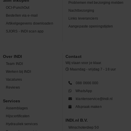
Slim inkopen
Problemen met bezorging melden
OCI-PunchOut
Nachtbezorging
Bestellen via e-mail
Links leveranciers
Artikelgegevens downloaden
Aangepaste openingstijden
SJORS - INDI scan app
Over INDI
Contact
Wij staan voor je klaar.
Team INDI
Maandag - vrijdag 7 - 18 uur
Werken bij INDI
Vacatures
088 0666 000
Reviews
WhatsApp
klantenservice@indi.nl
Services
Afspraak maken
Assemblages
Hijscertificaten
INDI.nl B.V.
Hydrauliek services
Winschoterdiep 50