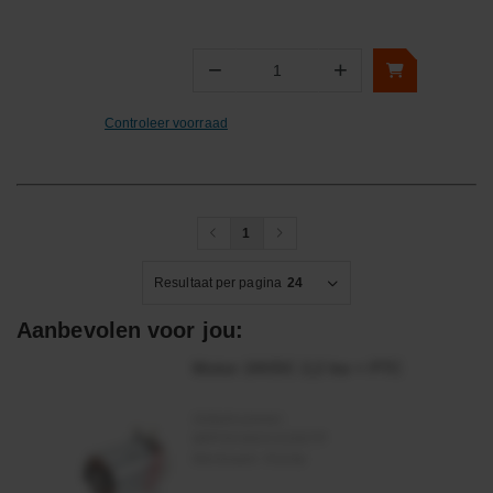
−
+
Aantal
Controleer voorraad
1
Resultaat per pagina
24
Aanbevolen voor jou:
Motor 24VDC 2,2 kw + PTC
Artikelnummer:
MPPDCM24V2200TP
Merknaam:
Kramp