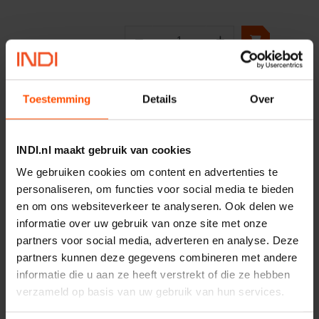
−
+
Aantal
Controleer voorraad
Toestemming
Details
Over
Vergelijken
Vrijloopkoppeling zonder
INDI.nl maakt gebruik van cookies
spie
Artikelnummer:
BB35
We gebruiken cookies om content en advertenties te
Merknaam:
Tsubaki
personaliseren, om functies voor social media te bieden
en om ons websiteverkeer te analyseren. Ook delen we
informatie over uw gebruik van onze site met onze
partners voor social media, adverteren en analyse. Deze
−
+
partners kunnen deze gegevens combineren met andere
Aantal
informatie die u aan ze heeft verstrekt of die ze hebben
Controleer voorraad
verzameld op basis van uw gebruik van hun services.