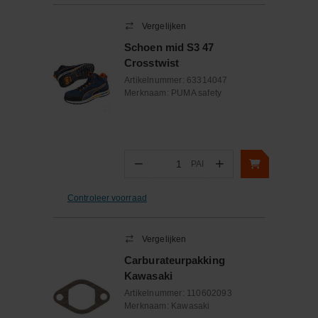
Vergelijken
Schoen mid S3 47
Crosstwist
Artikelnummer:
63314047
Merknaam:
PUMA safety
−
+
PAI
Aantal
Controleer voorraad
Vergelijken
Carburateurpakking
Kawasaki
Artikelnummer:
110602093
Merknaam:
Kawasaki