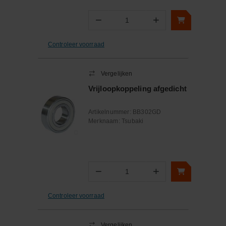
−
+
Aantal
Controleer voorraad
Vergelijken
Vrijloopkoppeling afgedicht
Artikelnummer:
BB302GD
Merknaam:
Tsubaki
−
+
Aantal
Controleer voorraad
Vergelijken