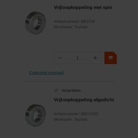
Vrijloopkoppeling met spie
Artikelnummer:
BB201K
Merknaam:
Tsubaki
−
+
Aantal
Controleer voorraad
Vergelijken
Vrijloopkoppeling afgedicht
Artikelnummer:
BB202GD
Merknaam:
Tsubaki