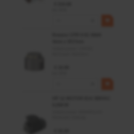
€ 219,68
incl. BTW
−
+
Rotator CPR 5-01 50kN
4mm x Ø17mm
Artikelnummer:
CPR501
Merknaam:
Baltrotors
€ 19,99
incl. BTW
−
+
HP 12 MOTOR B14 380VAC
0,25KW
Artikelnummer:
OK9HPA1240
Merknaam:
Emmegi
€ 32,50