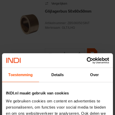
Vergelijken
Glijlagerbus 50x60x50mm
Artikelnummer:
ZB506050SINT
Merknaam:
GLT/LHG
−
+
Aantal
Controleer voorraad
Toestemming
Details
Over
Vergelijken
Glijlagerbus 22x28x20mm
INDI.nl maakt gebruik van cookies
Artikelnummer:
ZB222820SINT
We gebruiken cookies om content en advertenties te
Merknaam:
GLT/LHG
personaliseren, om functies voor social media te bieden
en om ons websiteverkeer te analyseren. Ook delen we