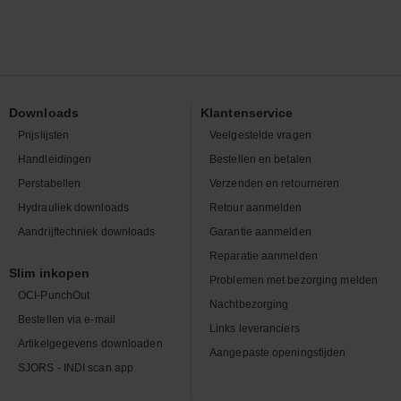
Downloads
Klantenservice
Prijslijsten
Veelgestelde vragen
Handleidingen
Bestellen en betalen
Perstabellen
Verzenden en retourneren
Hydrauliek downloads
Retour aanmelden
Aandrijftechniek downloads
Garantie aanmelden
Reparatie aanmelden
Slim inkopen
Problemen met bezorging melden
OCI-PunchOut
Nachtbezorging
Bestellen via e-mail
Links leveranciers
Artikelgegevens downloaden
Aangepaste openingstijden
SJORS - INDI scan app