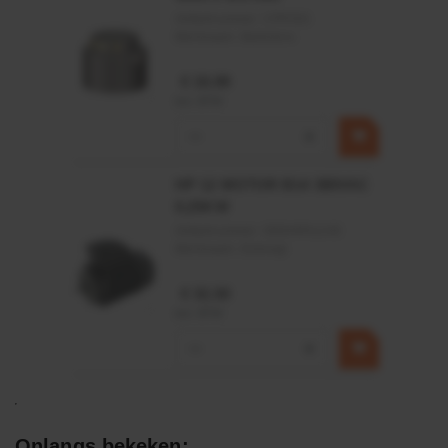
Artikelnummer:
CPR501
Merknaam:
Baltrotors
€ 19,99
incl. BTW
−
+
HP 12 MOTOR B14 380VAC
0,25KW
Artikelnummer:
OK9HPA1240
Merknaam:
Emmegi
€ 32,50
incl. BTW
−
+
Onlangs bekeken: