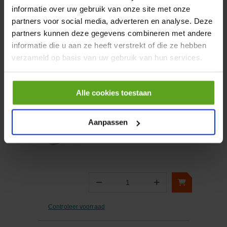
informatie over uw gebruik van onze site met onze
partners voor social media, adverteren en analyse. Deze
−
+
partners kunnen deze gegevens combineren met andere
Aantal
informatie die u aan ze heeft verstrekt of die ze hebben
Controleer voorraad
verzameld op basis van uw gebruik van hun services.
Vergelijken
Alle cookies toestaan
Glijlagerbus 8x12x12mm
Aanpassen
Artikelnummer:
ZB081212SINT
Merknaam:
GLT/LHG
−
+
Aantal
Controleer voorraad