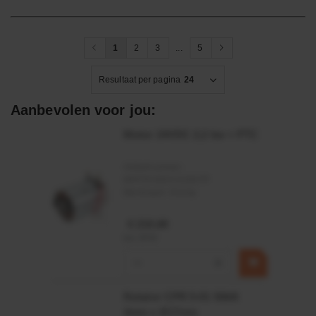
1
2
3
...
5
Resultaat per pagina
24
Aanbevolen voor jou:
Motor 24VDC 2,2 kw + PTC
Artikelnummer:
MPPDCM24V2200TP
Merknaam:
Kramp
€ 219,68
incl. BTW
−
+
Rotator CPR 5-01 50kN
4mm x Ø17mm