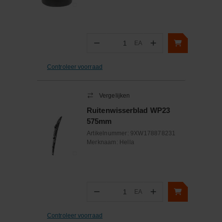
−
+
EA
Aantal
Controleer voorraad
Vergelijken
Ruitenwisserblad WP23
575mm
Artikelnummer:
9XW178878231
Merknaam:
Hella
−
+
EA
Aantal
Controleer voorraad