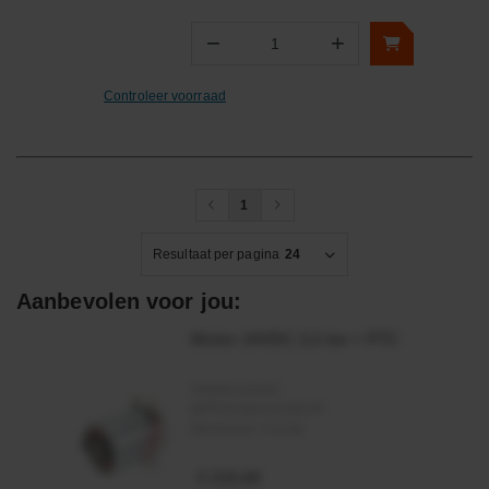
−
+
Aantal
Controleer voorraad
1
Resultaat per pagina
24
Aanbevolen voor jou:
Motor 24VDC 2,2 kw + PTC
Artikelnummer:
MPPDCM24V2200TP
Merknaam:
Kramp
€ 219,68