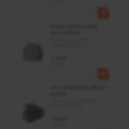
incl. BTW
−
+
Rotator CPR 5-01 50kN
4mm x Ø17mm
Artikelnummer:
CPR501
Merknaam:
Baltrotors
€ 19,99
incl. BTW
−
+
HP 12 MOTOR B14 380VAC
0,25KW
Artikelnummer:
OK9HPA1240
Merknaam:
Emmegi
€ 32,50
incl. BTW