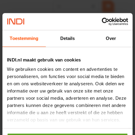
−
+
Onlangs bekeken:
Toestemming
Details
Over
Vergelijken
Lager
INDI.nl maakt gebruik van cookies
We gebruiken cookies om content en advertenties te
Artikelnummer:
NWB05568
personaliseren, om functies voor social media te bieden
Merknaam:
Kramp
en om ons websiteverkeer te analyseren. Ook delen we
informatie over uw gebruik van onze site met onze
partners voor social media, adverteren en analyse. Deze
partners kunnen deze gegevens combineren met andere
−
+
EA
Aantal
informatie die u aan ze heeft verstrekt of die ze hebben
verzameld op basis van uw gebruik van hun services.
Controleer voorraad