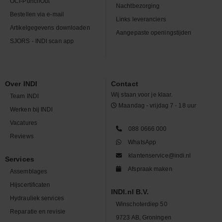
OCI-PunchOut
Nachtbezorging
Bestellen via e-mail
Links leveranciers
Artikelgegevens downloaden
Aangepaste openingstijden
SJORS - INDI scan app
Over INDI
Contact
Wij staan voor je klaar.
Team INDI
Maandag - vrijdag 7 - 18 uur
Werken bij INDI
Vacatures
088 0666 000
Reviews
WhatsApp
klantenservice@indi.nl
Services
Afspraak maken
Assemblages
Hijscertificaten
INDI.nl B.V.
Hydrauliek services
Winschoterdiep 50
Reparatie en revisie
9723 AB, Groningen