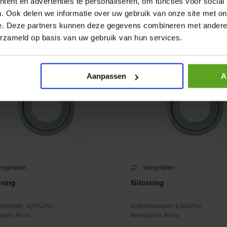
ent en advertenties te personaliseren, om functies voor social
+
−
. Ook delen we informatie over uw gebruik van onze site met on
Aantal
Aantal
e. Deze partners kunnen deze gegevens combineren met andere i
oleer voorraad
Controleer voorraad
erzameld op basis van uw gebruik van hun services.
Aanpassen
A
ergelijken
Vergelijken
sring
Nilosring
elnummer:
6205ZAV
Artikelnummer:
6304ZAV
naam:
Nilos
Merknaam:
Nilos