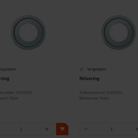
ergelijken
Vergelijken
sring
Nilosring
elnummer:
6302ZAV
Artikelnummer:
6201ZAV
naam:
Nilos
Merknaam:
Nilos
+
−
Aantal
Aantal