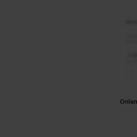
Moto
Artik
Merk
€ 21
incl. 
−
Onlan