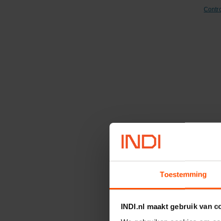
Contr
V
Nilo
Toestemming
Artik
Merk
INDI.nl maakt gebruik van c