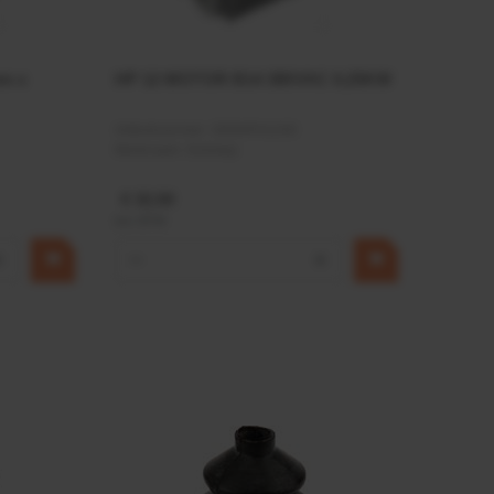
mm x
HP 12 MOTOR B14 380VAC 0,25KW
Artikelnummer:
OK9HPA1240
Merknaam:
Emmegi
€ 32,50
incl. BTW
+
−
+