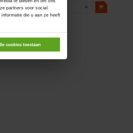
 media te bieden en om ons
+
−
+
ze partners voor social
Aantal
nformatie die u aan ze heeft
Controleer voorraad
lle cookies toestaan