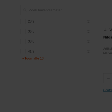
28.9
(1)
V
36.5
(2)
Nilo
38.8
(1)
Artik
41.9
(1)
Merk
Toon alle
13
46.5
(1)
47.8
(1)
−
50.8
(1)
Contr
57
(1)
71.2
(1)
80.5
(1)