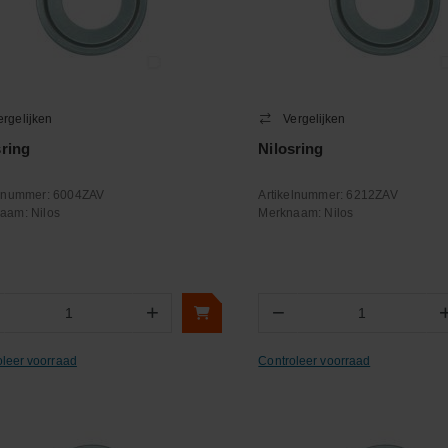
ergelijken
Vergelijken
sring
Nilosring
elnummer:
6004ZAV
Artikelnummer:
6212ZAV
naam:
Nilos
Merknaam:
Nilos
+
−
Aantal
Aantal
oleer voorraad
Controleer voorraad