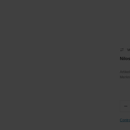
92.5
(1)
101.5
(1)
103
(1)
V
Nilo
Artik
Merk
−
Contr