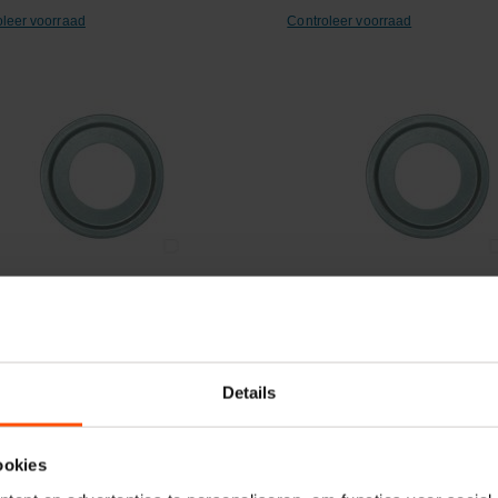
oleer voorraad
Controleer voorraad
ergelijken
Vergelijken
sring
Nilosring
Details
elnummer:
6307ZAV
Artikelnummer:
6204ZAV
naam:
Nilos
Merknaam:
Nilos
ookies