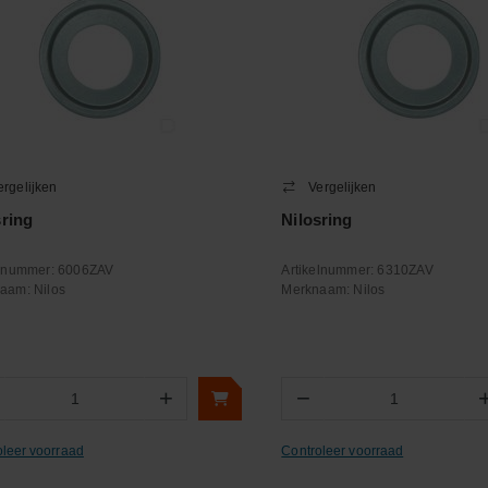
ergelijken
Vergelijken
sring
Nilosring
elnummer:
6006ZAV
Artikelnummer:
6310ZAV
naam:
Nilos
Merknaam:
Nilos
+
−
Aantal
Aantal
oleer voorraad
Controleer voorraad