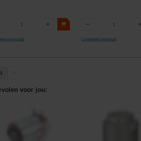
+
−
Aantal
Aantal
oleer voorraad
Controleer voorraad
1
volen voor jou: