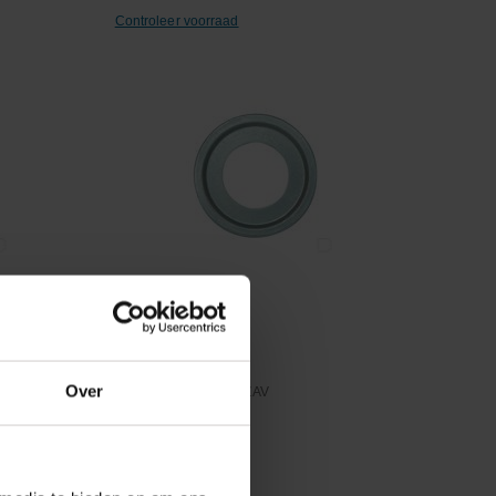
Controleer voorraad
Vergelijken
Nilosring
Over
Artikelnummer:
6203ZAV
Merknaam:
Nilos