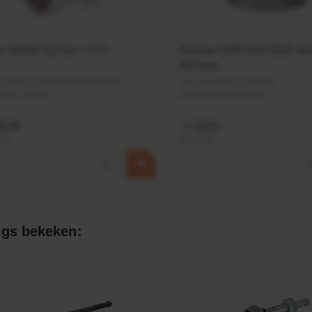
r 24VDC 2,2 kw + PTC
Rotator CPR 5-01 50kN 4
Ø17mm
elnummer:
MPPDCM24V2200TP
Artikelnummer:
CPR501
naam:
Kramp
Merknaam:
Baltrotors
9,68
€ 19,99
BTW
incl. BTW
+
−
gs bekeken: