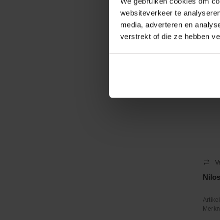
We gebruiken cookies om cont
−
websiteverkeer te analyseren
media, adverteren en analys
Contr
verstrekt of die ze hebben v
V
Nilo
Artik
Merk