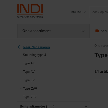
Product
btw incl.
zoeken
Ons assortiment
Voor 
Ons assor
Naar Nilos ringen
Type
Steunring type J
Type AK
14
arti
Type AV
Type JV
Type ZAV
Type ZJV
Buitendiameter (mm)