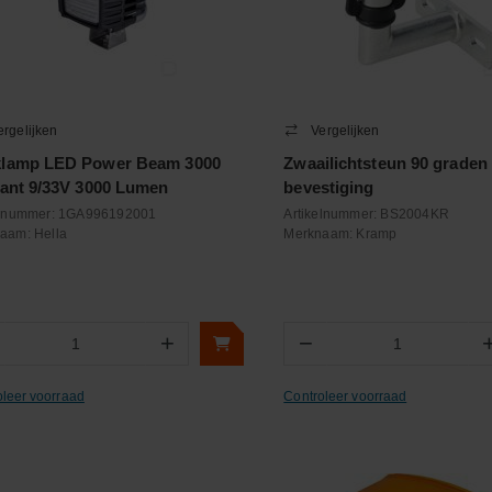
ergelijken
Vergelijken
lamp LED Power Beam 3000
Zwaailichtsteun 90 graden
kant 9/33V 3000 Lumen
bevestiging
elnummer:
1GA996192001
Artikelnummer:
BS2004KR
naam:
Hella
Merknaam:
Kramp
+
−
Aantal
Aantal
oleer voorraad
Controleer voorraad