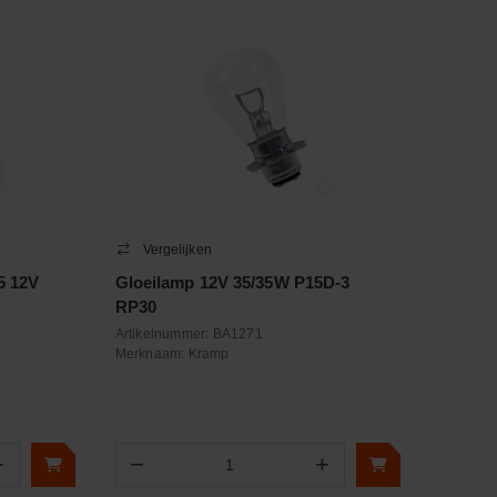
Vergelijken
5 12V
Gloeilamp 12V 35/35W P15D-3
RP30
Artikelnummer:
BA1271
Merknaam:
Kramp
+
−
+
Aantal