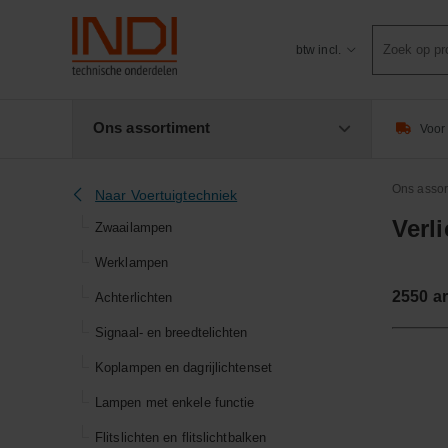
Product
btw incl.
zoeken
Ons assortiment
Voor 
Ons assor
Naar Voertuigtechniek
Verl
Zwaailampen
Werklampen
2550
ar
Achterlichten
Signaal- en breedtelichten
Koplampen en dagrijlichtenset
Lampen met enkele functie
Flitslichten en flitslichtbalken