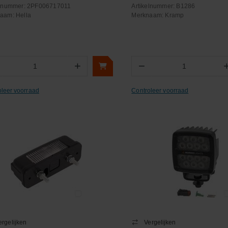
elnummer:
2PF006717011
Artikelnummer:
B1286
naam:
Hella
Merknaam:
Kramp
+
−
Aantal
Aantal
oleer voorraad
Controleer voorraad
ergelijken
Vergelijken