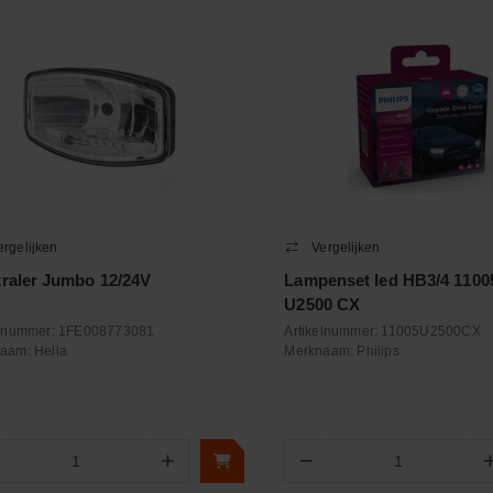
ergelijken
Vergelijken
traler Jumbo 12/24V
Lampenset led HB3/4 1100
U2500 CX
elnummer:
1FE008773081
Artikelnummer:
11005U2500CX
naam:
Hella
Merknaam:
Philips
+
−
Aantal
Aantal