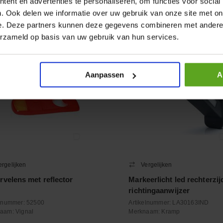
ent en advertenties te personaliseren, om functies voor social
+
−
. Ook delen we informatie over uw gebruik van onze site met on
Aantal
Aantal
e. Deze partners kunnen deze gegevens combineren met andere i
oleer voorraad
Controleer voorraad
erzameld op basis van uw gebruik van hun services.
Aanpassen
A
ergelijken
Vergelijken
rvelens met reflector
Markeerlicht led rechterzi
richtingaanwijzer
elnummer:
52500
Artikelnummer:
LA30163IND
naam:
Vignal
Merknaam:
Kramp