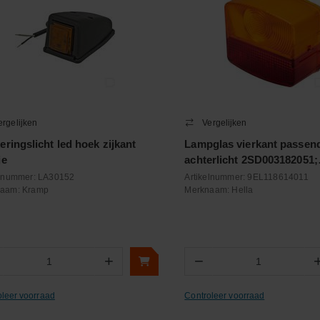
ergelijken
Vergelijken
eringslicht led hoek zijkant
Lampglas vierkant passen
je
achterlicht 2SD003182051;
2SD003182061
elnummer:
LA30152
Artikelnummer:
9EL118614011
naam:
Kramp
Merknaam:
Hella
+
−
Aantal
Aantal
oleer voorraad
Controleer voorraad