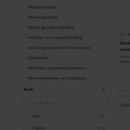
Werklampbalken
Markeringslichten
Batterij gevoede verlichting
V
Kenteken- en interieurverlichting
Werk
Verlichtingsbalken en verlichtingskits
vier
Artik
Gloeilampen
Merk
Reflectoren en gevarendriehoeken
Reserveonderdelen en toebehoren
Merk
−
Contr
Ajba
(35)
Aspöck
(145)