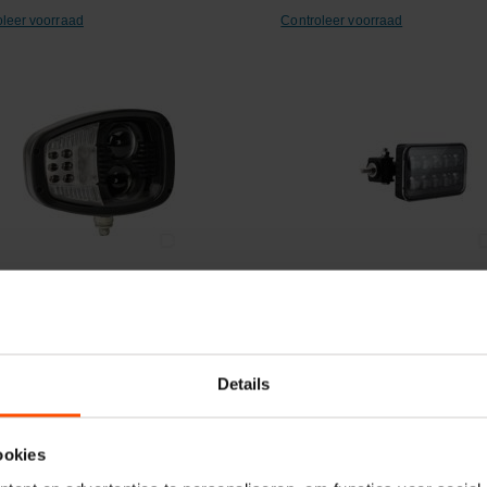
oleer voorraad
Controleer voorraad
ergelijken
Vergelijken
lamp left multifunctional
Werklamp led 60 W 5600 lm
150x90x88 mm verblindings
Details
elnummer:
LA10210
Artikelnummer:
LA10520
naam:
Kramp
Merknaam:
Kramp
ookies