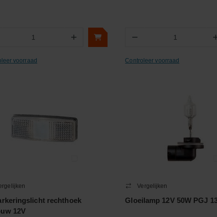
+
−
Aantal
Aantal
oleer voorraad
Controleer voorraad
ergelijken
Vergelijken
arkeringslicht rechthoek
Gloeilamp 12V 50W PGJ 1
ouw 12V