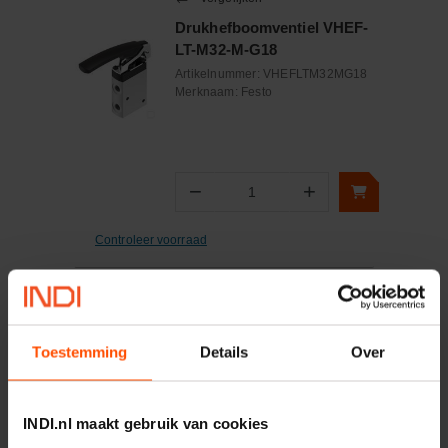
Drukhefboomventiel VHEF-
LT-M32-M-G18
Artikelnummer:
VHEFLTM32MG18
Merknaam:
Festo
−
+
Aantal
Controleer voorraad
Vergelijken
Drukhefboomventiel TH-3-
1/4-B
Toestemming
Details
Over
Artikelnummer:
TH314B
Merknaam:
Festo
INDI.nl maakt gebruik van cookies