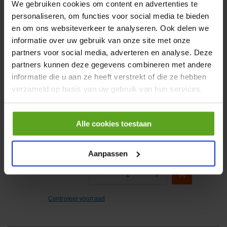
We gebruiken cookies om content en advertenties te
personaliseren, om functies voor social media te bieden
−
+
Aantal
en om ons websiteverkeer te analyseren. Ook delen we
informatie over uw gebruik van onze site met onze
Controleer voorraad
partners voor social media, adverteren en analyse. Deze
partners kunnen deze gegevens combineren met andere
informatie die u aan ze heeft verstrekt of die ze hebben
Vergelijken
verzameld op basis van uw gebruik van hun services.
Drukhefboomventiel TH/O-
3-PK-3
Artikelnummer:
THO3PK3
Alle cookies toestaan
Merknaam:
Festo
Aanpassen
−
+
Aantal
Controleer voorraad