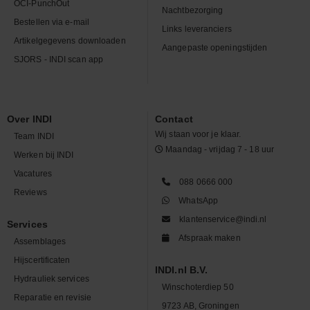
OCI-PunchOut
Nachtbezorging
Bestellen via e-mail
Links leveranciers
Artikelgegevens downloaden
Aangepaste openingstijden
SJORS - INDI scan app
Over INDI
Contact
Wij staan voor je klaar.
Team INDI
Maandag - vrijdag 7 - 18 uur
Werken bij INDI
Vacatures
088 0666 000
Reviews
WhatsApp
klantenservice@indi.nl
Services
Afspraak maken
Assemblages
Hijscertificaten
INDI.nl B.V.
Hydrauliek services
Winschoterdiep 50
Reparatie en revisie
9723 AB, Groningen