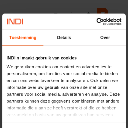
−
+
Aantal
Controleer voorraad
Toestemming
Details
Over
1
INDI.nl maakt gebruik van cookies
We gebruiken cookies om content en advertenties te
Resultaat per pagina
24
personaliseren, om functies voor social media te bieden
en om ons websiteverkeer te analyseren. Ook delen we
Aanbevolen voor jou:
informatie over uw gebruik van onze site met onze
Motor 24VDC 2,2 kw + PTC
partners voor social media, adverteren en analyse. Deze
partners kunnen deze gegevens combineren met andere
Artikelnummer:
informatie die u aan ze heeft verstrekt of die ze hebben
MPPDCM24V2200TP
verzameld op basis van uw gebruik van hun services.
Merknaam:
Kramp
€ 219,68