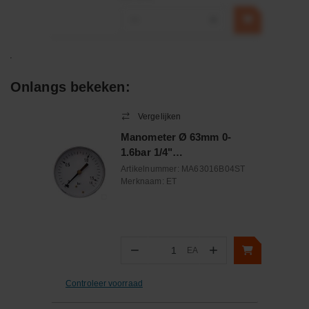
−
+
Onlangs bekeken:
Vergelijken
Manometer Ø 63mm 0-
1.6bar 1/4"
achteraansluiting Staal
Artikelnummer:
MA63016B04ST
Merknaam:
ET
−
+
EA
Aantal
Controleer voorraad