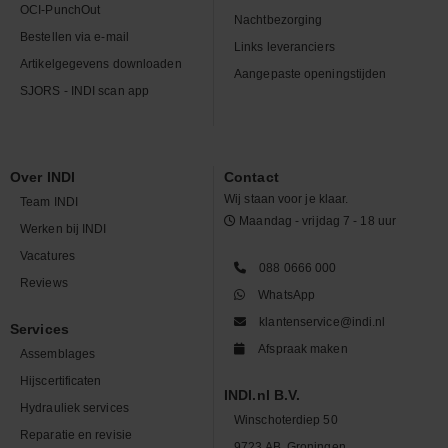
OCI-PunchOut
Nachtbezorging
Bestellen via e-mail
Links leveranciers
Artikelgegevens downloaden
Aangepaste openingstijden
SJORS - INDI scan app
Over INDI
Contact
Wij staan voor je klaar.
Team INDI
Maandag - vrijdag 7 - 18 uur
Werken bij INDI
Vacatures
088 0666 000
Reviews
WhatsApp
klantenservice@indi.nl
Services
Afspraak maken
Assemblages
Hijscertificaten
INDI.nl B.V.
Hydrauliek services
Winschoterdiep 50
Reparatie en revisie
9723 AB, Groningen