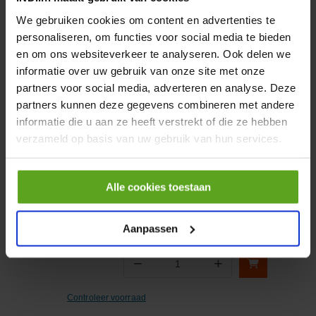
We gebruiken cookies om content en advertenties te
personaliseren, om functies voor social media te bieden
−
+
en om ons websiteverkeer te analyseren. Ook delen we
Aantal
informatie over uw gebruik van onze site met onze
Controleer voorraad
partners voor social media, adverteren en analyse. Deze
partners kunnen deze gegevens combineren met andere
informatie die u aan ze heeft verstrekt of die ze hebben
Vergelijken
verzameld op basis van uw gebruik van hun services.
Opvoerpomp
Artikelnummer:
836659580KR
Alle cookies toestaan
Merknaam:
Kramp
Aanpassen
−
+
Aantal
Controleer voorraad