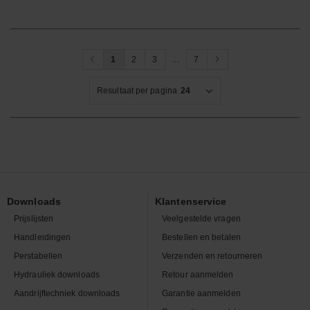
1
2
3
...
7
Resultaat per pagina
24
Downloads
Klantenservice
Prijslijsten
Veelgestelde vragen
Handleidingen
Bestellen en betalen
Perstabellen
Verzenden en retourneren
Hydrauliek downloads
Retour aanmelden
Aandrijftechniek downloads
Garantie aanmelden