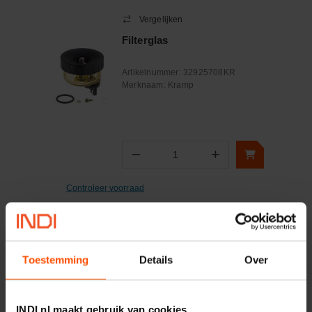
Vergelijken
Filterglas
Artikelnummer:
32925708KR
Merknaam:
Kramp
−
+
Aantal
Controleer voorraad
Vergelijken
Opvoerpomp
Toestemming
Details
Over
Artikelnummer:
27009332720
Merknaam:
Unbranded
INDI.nl maakt gebruik van cookies