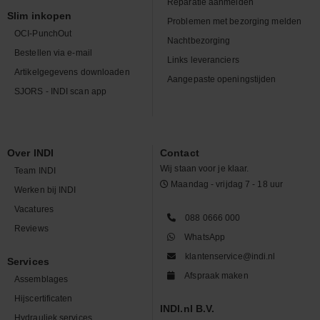
Reparatie aanmelden
Slim inkopen
Problemen met bezorging melden
OCI-PunchOut
Nachtbezorging
Bestellen via e-mail
Links leveranciers
Artikelgegevens downloaden
Aangepaste openingstijden
SJORS - INDI scan app
Over INDI
Contact
Wij staan voor je klaar.
Team INDI
Maandag - vrijdag 7 - 18 uur
Werken bij INDI
Vacatures
088 0666 000
Reviews
WhatsApp
klantenservice@indi.nl
Services
Afspraak maken
Assemblages
Hijscertificaten
INDI.nl B.V.
Hydrauliek services