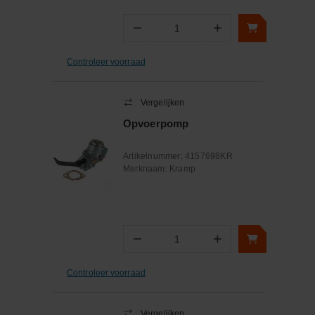
−
+
Aantal
Controleer voorraad
Vergelijken
Opvoerpomp
Artikelnummer:
4157698KR
Merknaam:
Kramp
−
+
Aantal
Controleer voorraad
Vergelijken