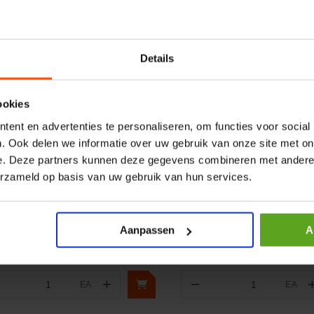
Details
ookies
ent en advertenties te personaliseren, om functies voor social
. Ook delen we informatie over uw gebruik van onze site met on
ergelijken
Vergelijken
e. Deze partners kunnen deze gegevens combineren met andere i
wielreductor I = 60
Ontsteking Walbro Mbu-5
erzameld op basis van uw gebruik van hun services.
elnummer:
GMR0406063B14
Artikelnummer:
12209
naam:
Kramp
Merknaam:
Solo
Aanpassen
A
+
−
EA
EA
Aantal
Aantal