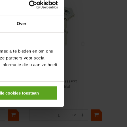
Over
 media te bieden en om ons
ze partners voor social
Vergelijken
nformatie die u aan ze heeft
6B
Oliepeilstok
Artikelnummer:
99441833FPT
Merknaam:
FPT Industrial
lle cookies toestaan
+
−
+
EA
Aantal