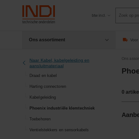
Product
btw incl.
zoeken
Ons assortiment
Voor 
Ons assor
Naar Kabel, kabelgeleiding en
aansluitmateriaal
Phoe
Draad en kabel
Harting connectoren
0
artike
Kabelgeleiding
Phoenix industriële klemtechniek
Aanbe
Toebehoren
Ventielstekkers en sensorkabels