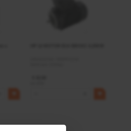
mm x
HP 12 MOTOR B14 380VAC 0,25KW
Artikelnummer:
OK9HPA1240
Merknaam:
Emmegi
€ 32,50
incl. BTW
+
−
+