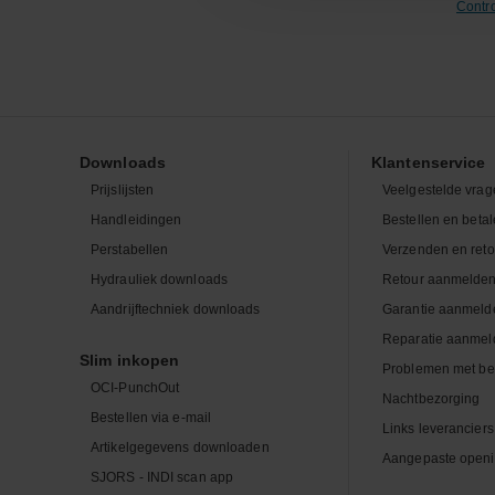
Contr
Downloads
Klantenservice
Prijslijsten
Veelgestelde vrag
Handleidingen
Bestellen en beta
Perstabellen
Verzenden en ret
Hydrauliek downloads
Retour aanmelde
Aandrijftechniek downloads
Garantie aanmeld
Reparatie aanmel
Slim inkopen
Problemen met be
OCI-PunchOut
Nachtbezorging
Bestellen via e-mail
Links leveranciers
Artikelgegevens downloaden
Aangepaste openi
SJORS - INDI scan app