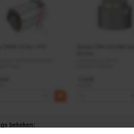
r 24VDC 2,2 kw + PTC
Rotator CPR 5-01 50kN 4
Ø17mm
elnummer:
MPPDCM24V2200TP
Artikelnummer:
CPR501
naam:
Kramp
Merknaam:
Baltrotors
9,68
€ 19,99
BTW
incl. BTW
+
−
gs bekeken: