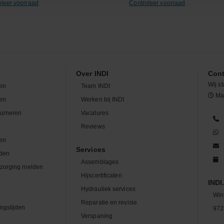
oleer voorraad
Controleer voorraad
Over INDI
Cont
Wij st
en
Team INDI
Maa
len
Werken bij INDI
ourneren
Vacatures
n
Reviews
en
Services
den
Assemblages
zorging melden
Hijscertificaten
INDI.
Hydrauliek services
Win
Reparatie en revisie
ngstijden
972
Verspaning