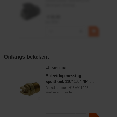
Artikelnummer:
OK9HPA1240
Merknaam:
Emmegi
€ 32,50
incl. BTW
−
+
Onlangs bekeken:
Vergelijken
Spleetdop messing
spuithoek 110° 1/8" NPT
male
Artikelnummer:
H18VV11002
Merknaam:
TeeJet