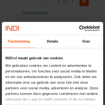
−
+
EA
Aantal
Controleer voorraad
Vergelijken
Set schaalhelften zwaar PA
6mm
Toestemming
Details
Over
Artikelnummer:
RS911106ZPA
Merknaam:
Stauff
INDI.nl maakt gebruik van cookies
We gebruiken cookies om content en advertenties te
−
+
personaliseren, om functies voor social media te bieden
PAI
Aantal
en om ons websiteverkeer te analyseren. Ook delen we
informatie over uw gebruik van onze site met onze
Controleer voorraad
partners voor social media, adverteren en analyse. Deze
partners kunnen deze gegevens combineren met andere
Vergelijken
informatie die u aan ze heeft verstrekt of die ze hebben
Penconnector E 24P
verzameld op basis van uw gebruik van hun services.