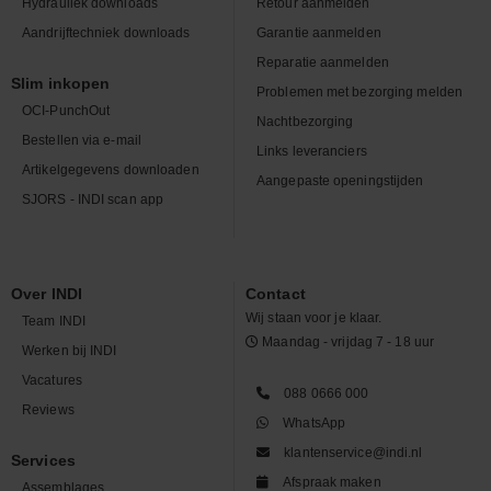
Hydrauliek downloads
Retour aanmelden
Aandrijftechniek downloads
Garantie aanmelden
Reparatie aanmelden
Slim inkopen
Problemen met bezorging melden
OCI-PunchOut
Nachtbezorging
Bestellen via e-mail
Links leveranciers
Artikelgegevens downloaden
Aangepaste openingstijden
SJORS - INDI scan app
Over INDI
Contact
Wij staan voor je klaar.
Team INDI
Maandag - vrijdag 7 - 18 uur
Werken bij INDI
Vacatures
088 0666 000
Reviews
WhatsApp
klantenservice@indi.nl
Services
Afspraak maken
Assemblages