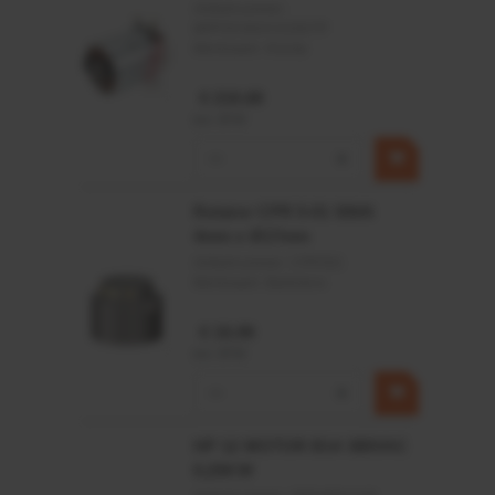
Artikelnummer:
MPPDCM24V2200TP
Merknaam:
Kramp
€ 219,68
incl. BTW
−
+
Rotator CPR 5-01 50kN
4mm x Ø17mm
Artikelnummer:
CPR501
Merknaam:
Baltrotors
€ 19,99
incl. BTW
−
+
HP 12 MOTOR B14 380VAC
0,25KW