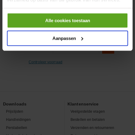
schroef 25-48
Artikelnummer:
09330242611
Merknaam:
Harting
Alle cookies toestaan
Aanpassen
−
+
EA
Aantal
Controleer voorraad
Downloads
Klantenservice
Prijslijsten
Veelgestelde vragen
Handleidingen
Bestellen en betalen
Perstabellen
Verzenden en retourneren