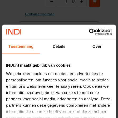
−
+
EA
Aantal
Controleer voorraad
Vergelijken
Miniatuureindschakelaar
Toestemming
Details
Over
Artikelnummer:
XCMD2106L1
Merknaam:
Telemecanique
INDI.nl maakt gebruik van cookies
We gebruiken cookies om content en advertenties te
−
+
personaliseren, om functies voor social media te bieden
EA
Aantal
en om ons websiteverkeer te analyseren. Ook delen we
informatie over uw gebruik van onze site met onze
Controleer voorraad
partners voor social media, adverteren en analyse. Deze
partners kunnen deze gegevens combineren met andere
Vergelijken
informatie die u aan ze heeft verstrekt of die ze hebben
Laagbolkopschroef met
verzameld op basis van uw gebruik van hun services.