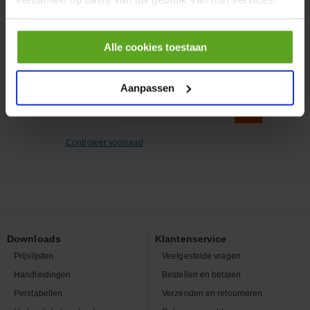
zaaggleuf M5x40 DIN88107
Artikelnummer:
88107540
Merknaam:
Kramp
Alle cookies toestaan
Aanpassen
−
+
EA
Aantal
Controleer voorraad
Downloads
Klantenservice
Prijslijsten
Veelgestelde vragen
Handleidingen
Bestellen en betalen
Perstabellen
Verzenden en retourneren