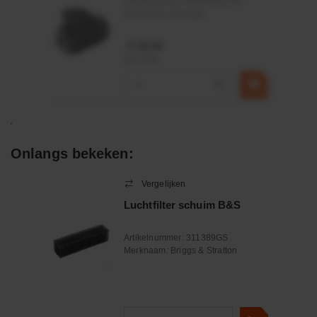
Artikelnummer:
OK9HPA1240
Merknaam:
Emmegi
€ 32,50
incl. BTW
−
+
Onlangs bekeken:
Vergelijken
Luchtfilter schuim B&S
Artikelnummer:
311389GS
Merknaam:
Briggs & Stratton