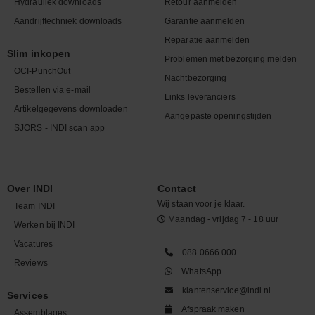
Hydrauliek downloads
Retour aanmelden
Aandrijftechniek downloads
Garantie aanmelden
Reparatie aanmelden
Slim inkopen
Problemen met bezorging melden
OCI-PunchOut
Nachtbezorging
Bestellen via e-mail
Links leveranciers
Artikelgegevens downloaden
Aangepaste openingstijden
SJORS - INDI scan app
Over INDI
Contact
Wij staan voor je klaar.
Team INDI
Maandag - vrijdag 7 - 18 uur
Werken bij INDI
Vacatures
088 0666 000
Reviews
WhatsApp
klantenservice@indi.nl
Services
Afspraak maken
Assemblages