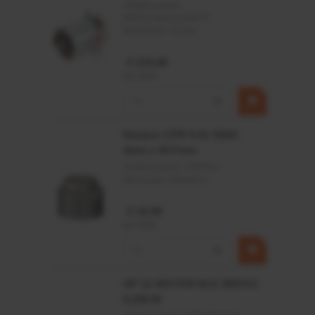
Artikelnummer:
MPPDCM24V2200TP
Merknaam:
Kramp
€ 219,68
incl. BTW
−
+
Rotator CPR 5-01 50kN
4mm x Ø17mm
Artikelnummer:
CPR501
Merknaam:
Baltrotors
€ 19,99
incl. BTW
−
+
HP 12 MOTOR B14 380VAC
0,25KW