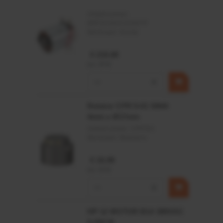
Artikelnummer:
MPPDCM24V2200TP
Merknaam:
Kramp
€ 219,68
incl. BTW
−
+
Rotator CPR 5-01 50kN
4mm x Ø17mm
Artikelnummer:
CPR501
Merknaam:
Baltrotors
€ 19,99
incl. BTW
−
+
HP 12 MOTOR B14 380VAC
0,25KW