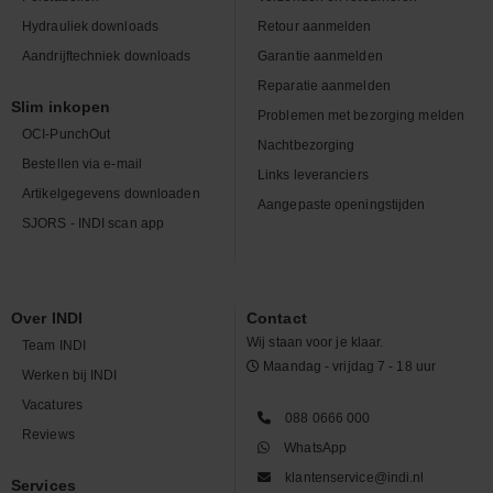
Hydrauliek downloads
Retour aanmelden
Aandrijftechniek downloads
Garantie aanmelden
Reparatie aanmelden
Slim inkopen
Problemen met bezorging melden
OCI-PunchOut
Nachtbezorging
Bestellen via e-mail
Links leveranciers
Artikelgegevens downloaden
Aangepaste openingstijden
SJORS - INDI scan app
Over INDI
Contact
Wij staan voor je klaar.
Team INDI
Maandag - vrijdag 7 - 18 uur
Werken bij INDI
Vacatures
088 0666 000
Reviews
WhatsApp
klantenservice@indi.nl
Services