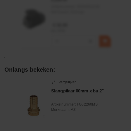
Artikelnummer:
OK9HPA1240
Merknaam:
Emmegi
€ 32,50
incl. BTW
−
+
Onlangs bekeken:
Vergelijken
Slangpilaar 60mm x bu 2"
Artikelnummer:
FG52260MS
Merknaam:
MZ