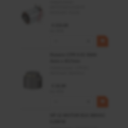
Artikelnummer:
MPPDCM24V2200TP
Merknaam:
Kramp
€ 219,68
incl. BTW
−
+
Rotator CPR 5-01 50kN
4mm x Ø17mm
Artikelnummer:
CPR501
Merknaam:
Baltrotors
€ 19,99
incl. BTW
−
+
HP 12 MOTOR B14 380VAC
0,25KW