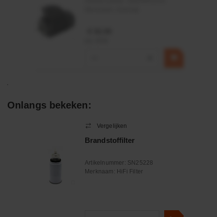
Artikelnummer:
OK9HPA1240
Merknaam:
Emmegi
€ 32,50
incl. BTW
−
+
Onlangs bekeken:
Vergelijken
Brandstoffilter
Artikelnummer:
SN25228
Merknaam:
HiFi Filter