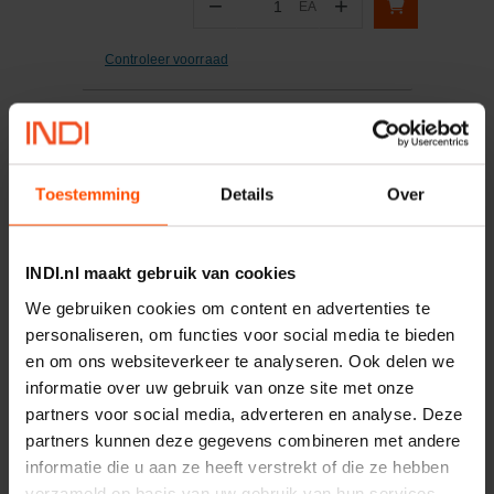
−
+
EA
Aantal
Controleer voorraad
Vergelijken
Trekker
Toestemming
Details
Over
Artikelnummer:
U40
Merknaam:
Facom
INDI.nl maakt gebruik van cookies
We gebruiken cookies om content en advertenties te
−
+
personaliseren, om functies voor social media te bieden
EA
Aantal
en om ons websiteverkeer te analyseren. Ook delen we
informatie over uw gebruik van onze site met onze
Controleer voorraad
partners voor social media, adverteren en analyse. Deze
partners kunnen deze gegevens combineren met andere
Vergelijken
informatie die u aan ze heeft verstrekt of die ze hebben
Vervangingsmes 2268.3
verzameld op basis van uw gebruik van hun services.