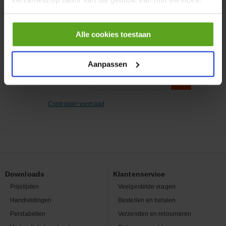
Artikelnummer:
TAE22683A
Merknaam:
Gedore
Alle cookies toestaan
Aanpassen
−
+
EA
Aantal
Controleer voorraad
Downloads
Klantenservice
Prijslijsten
Veelgestelde vragen
Handleidingen
Bestellen en betalen
Perstabellen
Verzenden en retourneren