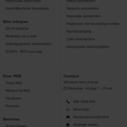
Hydrauliek downloads
Retour aanmelden
Aandrijftechniek downloads
Garantie aanmelden
Reparatie aanmelden
Slim inkopen
Problemen met bezorging melden
OCI-PunchOut
Nachtbezorging
Bestellen via e-mail
Links leveranciers
Artikelgegevens downloaden
Aangepaste openingstijden
SJORS - INDI scan app
Over INDI
Contact
Wij staan voor je klaar.
Team INDI
Maandag - vrijdag 7 - 18 uur
Werken bij INDI
Vacatures
088 0666 000
Reviews
WhatsApp
klantenservice@indi.nl
Services
Afspraak maken
Assemblages