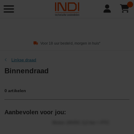
Product
zoeken
Voor 18 uur besteld, morgen in huis*
Linkse draad
Binnendraad
0
artikelen
Aanbevolen voor jou:
Motor 24VDC 2,2 kw + PTC