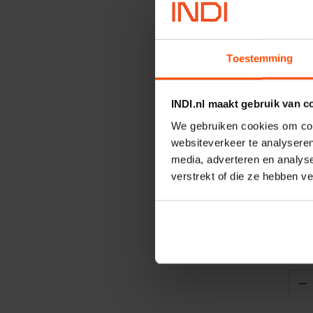
Toestemming
INDI.nl maakt gebruik van c
We gebruiken cookies om cont
websiteverkeer te analyseren
V
media, adverteren en analys
Wiel
verstrekt of die ze hebben v
Orig
Artik
Merk
−