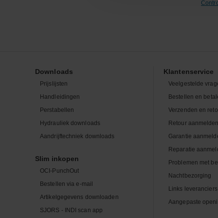
Contr
Downloads
Klantenservice
Prijslijsten
Veelgestelde vrag
Handleidingen
Bestellen en beta
Perstabellen
Verzenden en ret
Hydrauliek downloads
Retour aanmelde
Aandrijftechniek downloads
Garantie aanmeld
Reparatie aanmel
Slim inkopen
Problemen met be
OCI-PunchOut
Nachtbezorging
Bestellen via e-mail
Links leveranciers
Artikelgegevens downloaden
Aangepaste openi
SJORS - INDI scan app