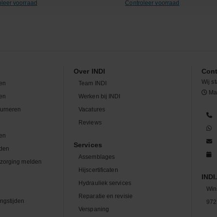
oleer voorraad
Controleer voorraad
Over INDI
Cont
Wij st
en
Team INDI
Maa
len
Werken bij INDI
ourneren
Vacatures
n
Reviews
en
Services
den
Assemblages
zorging melden
Hijscertificaten
INDI.
Hydrauliek services
Win
Reparatie en revisie
ngstijden
972
Verspaning