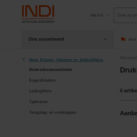
Product
btw incl.
zoeken
Ons assortiment
Voor 
Ons assor
Naar Kranen, kleppen en leidingfilters
Druk
Drukreduceerventielen
Kogelafsluiters
0
artike
Leidingfilters
Tapkranen
Aanbe
Terugslag- en voetkleppen