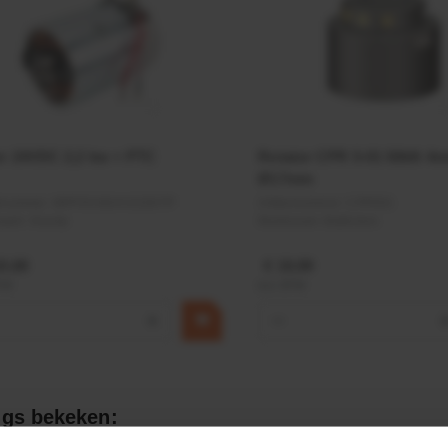
r 24VDC 2,2 kw + PTC
Rotator CPR 5-01 50kN 4
Ø17mm
elnummer:
MPPDCM24V2200TP
Artikelnummer:
CPR501
naam:
Kramp
Merknaam:
Baltrotors
9,68
€ 19,99
BTW
incl. BTW
+
−
gs bekeken: