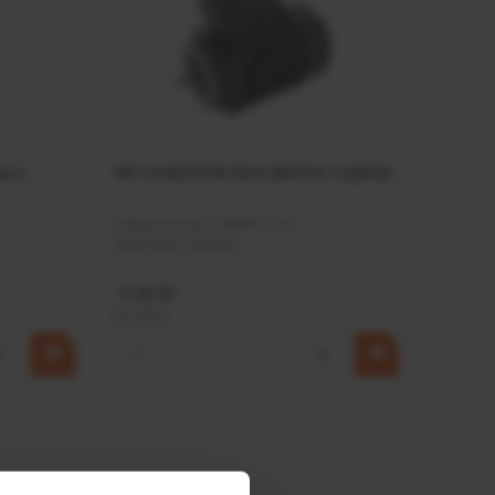
mm x
HP 12 MOTOR B14 380VAC 0,25KW
Artikelnummer:
OK9HPA1240
Merknaam:
Emmegi
€ 32,50
incl. BTW
+
−
+