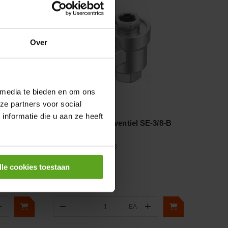
Over
 media te bieden en om ons
ze partners voor social
Vergelijken
nformatie die u aan ze heeft
-B-00
Snelontluchtingsventiel SE-3/8-B
Artikelnummer:
SE38B
Merknaam:
Festo
lle cookies toestaan
+
−
+
EA
Aantal