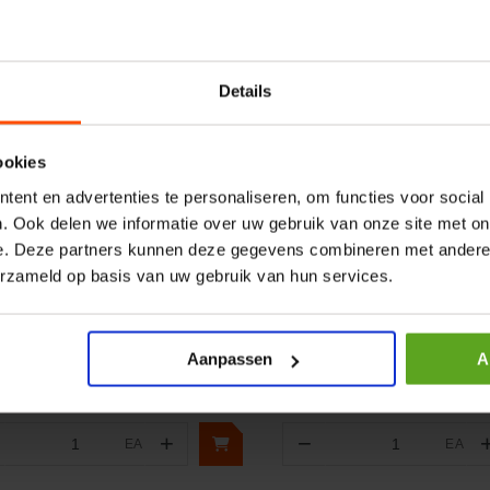
Details
ookies
ent en advertenties te personaliseren, om functies voor social
. Ook delen we informatie over uw gebruik van onze site met on
ergelijken
Vergelijken
e. Deze partners kunnen deze gegevens combineren met andere i
keghouder met PVC veer
Wisselventiel patr CP120-4
erzameld op basis van uw gebruik van hun services.
amy
elnummer:
600710100
Artikelnummer:
CP1204B00
naam:
Lokhen
Merknaam:
Danfoss
Aanpassen
A
+
−
EA
EA
Aantal
Aantal