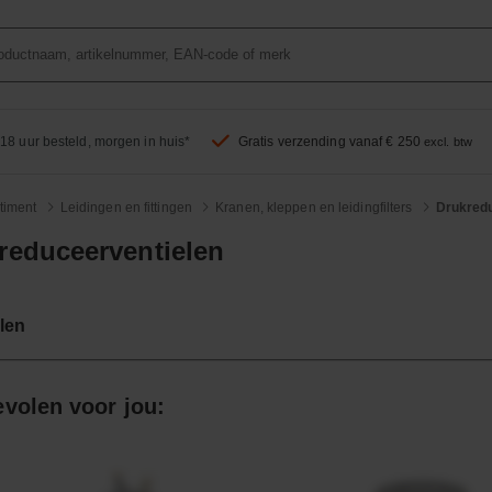
18 uur besteld, morgen in huis*
Gratis verzending vanaf € 250
excl. btw
timent
Leidingen en fittingen
Kranen, kleppen en leidingfilters
Drukredu
reduceerventielen
len
volen voor jou: