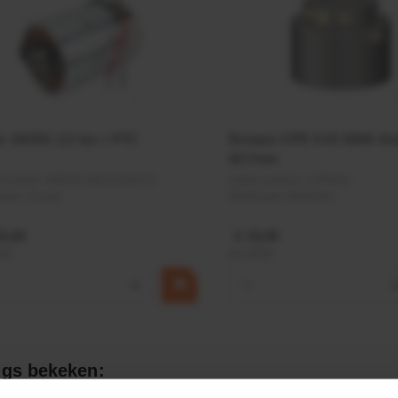
r 24VDC 2,2 kw + PTC
Rotator CPR 5-01 50kN 4
Ø17mm
elnummer:
MPPDCM24V2200TP
Artikelnummer:
CPR501
naam:
Kramp
Merknaam:
Baltrotors
9,68
€ 19,99
BTW
incl. BTW
+
−
gs bekeken: