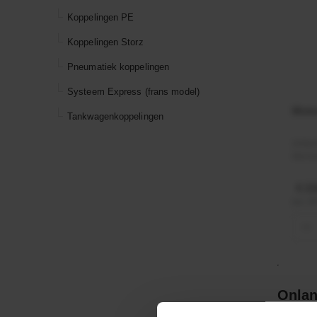
Koppelingen PE
Koppelingen Storz
Pneumatiek koppelingen
Systeem Express (frans model)
Moto
Tankwagenkoppelingen
Artik
Merk
€ 21
incl. 
−
Onlan