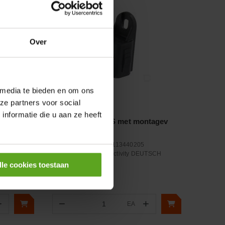
Over
 media te bieden en om ons
ze partners voor social
Vergelijken
nformatie die u aan ze heeft
ton
Blindkap DT04-2S met montagev
Artikelnummer:
DS10113440205
Merknaam:
TE Connectivity DEUTSCH
lle cookies toestaan
+
−
+
EA
Aantal