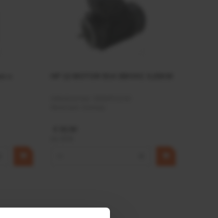
mm x
HP 12 MOTOR B14 380VAC 0,25KW
Artikelnummer:
OK9HPA1240
Merknaam:
Emmegi
€ 32,50
incl. BTW
+
−
+