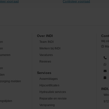
oleer voorraad
Controleer voorraad
Over INDI
Cont
Wij st
en
Team INDI
Maa
len
Werken bij INDI
ourneren
Vacatures
n
Reviews
en
Services
den
Assemblages
zorging melden
Hijscertificaten
INDI.
Hydrauliek services
Win
Reparatie en revisie
ngstijden
972
Verspaning