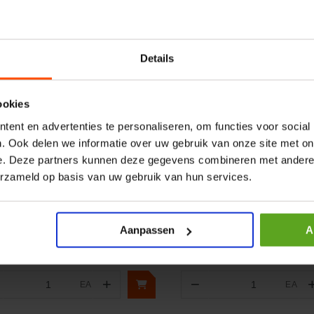
Details
ookies
ent en advertenties te personaliseren, om functies voor social
. Ook delen we informatie over uw gebruik van onze site met on
ergelijken
Vergelijken
e. Deze partners kunnen deze gegevens combineren met andere i
antbout
O-ring Ø 18.77x1.78mm Vi
erzameld op basis van uw gebruik van hun services.
elnummer:
4899079FPT
Artikelnummer:
465900060
naam:
FPT Industrial
Merknaam:
Arag
Aanpassen
A
+
−
EA
EA
Aantal
Aantal