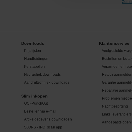
Contr
Downloads
Klantenservice
Prijslijsten
Veelgestelde vrag
Handleidingen
Bestellen en beta
Perstabellen
Verzenden en ret
Hydrauliek downloads
Retour aanmelde
Aandrijftechniek downloads
Garantie aanmeld
Reparatie aanmel
Slim inkopen
Problemen met be
OCI-PunchOut
Nachtbezorging
Bestellen via e-mail
Links leveranciers
Artikelgegevens downloaden
Aangepaste openi
SJORS - INDI scan app