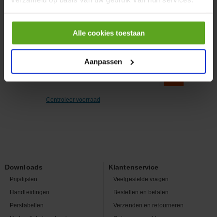
geel/groen 20m x 19mm
Artikelnummer:
T539880007600
Merknaam:
TESA
Alle cookies toestaan
Aanpassen
−
+
EA
Aantal
Controleer voorraad
Downloads
Klantenservice
Prijslijsten
Veelgestelde vragen
Handleidingen
Bestellen en betalen
Perstabellen
Verzenden en retourneren