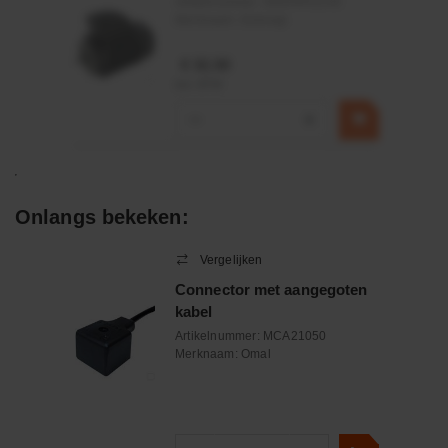
Artikelnummer:
OK9HPA1240
Merknaam:
Emmegi
€ 32,50
incl. BTW
−
+
Onlangs bekeken:
Vergelijken
Connector met aangegoten
kabel
Artikelnummer:
MCA21050
Merknaam:
Omal