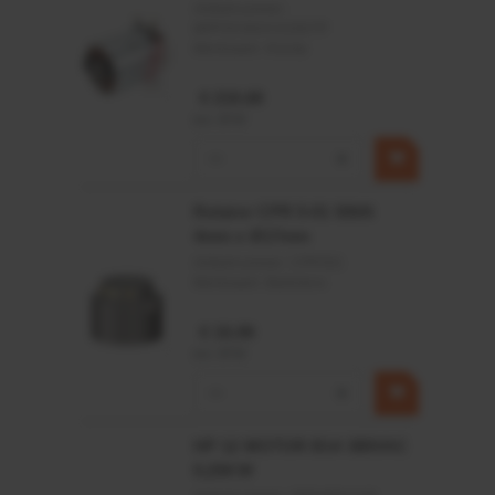
Artikelnummer:
MPPDCM24V2200TP
Merknaam:
Kramp
€ 219,68
incl. BTW
−
+
Rotator CPR 5-01 50kN
4mm x Ø17mm
Artikelnummer:
CPR501
Merknaam:
Baltrotors
€ 19,99
incl. BTW
−
+
HP 12 MOTOR B14 380VAC
0,25KW