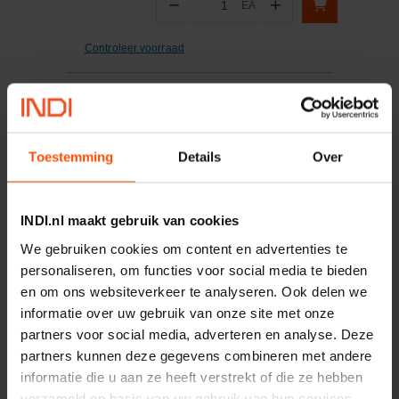
−
+
EA
Aantal
Controleer voorraad
Vergelijken
O-ring 177.40x3.53mm NBR
70º Shore
Toestemming
Details
Over
Artikelnummer:
OR17740353P001
Merknaam:
Kramp
INDI.nl maakt gebruik van cookies
We gebruiken cookies om content en advertenties te
−
+
personaliseren, om functies voor social media te bieden
EA
Aantal
en om ons websiteverkeer te analyseren. Ook delen we
informatie over uw gebruik van onze site met onze
Controleer voorraad
partners voor social media, adverteren en analyse. Deze
partners kunnen deze gegevens combineren met andere
Vergelijken
informatie die u aan ze heeft verstrekt of die ze hebben
Elektro-isolatietape PVC
verzameld op basis van uw gebruik van hun services.