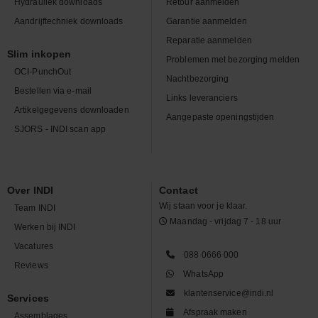
Hydrauliek downloads
Retour aanmelden
Aandrijftechniek downloads
Garantie aanmelden
Reparatie aanmelden
Slim inkopen
Problemen met bezorging melden
OCI-PunchOut
Nachtbezorging
Bestellen via e-mail
Links leveranciers
Artikelgegevens downloaden
Aangepaste openingstijden
SJORS - INDI scan app
Over INDI
Contact
Wij staan voor je klaar.
Team INDI
Maandag - vrijdag 7 - 18 uur
Werken bij INDI
Vacatures
088 0666 000
Reviews
WhatsApp
klantenservice@indi.nl
Services
Afspraak maken
Assemblages