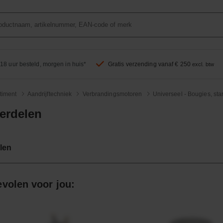
18 uur besteld, morgen in huis*
Gratis verzending vanaf € 250
excl. btw
timent
Aandrijftechniek
Verbrandingsmotoren
Universeel - Bougies, star
terdelen
len
volen voor jou: