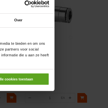
Over
 media te bieden en om ons
ze partners voor social
Vergelijken
nformatie die u aan ze heeft
Insteekkoppeling
Artikelnummer:
65505
Merknaam:
Camozzi
lle cookies toestaan
+
−
+
EA
Aantal