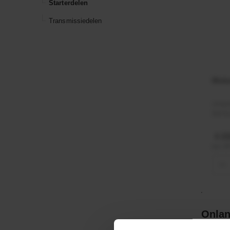
Starterdelen
Transmissiedelen
Moto
Artik
Merk
€ 21
incl. 
−
Onlan