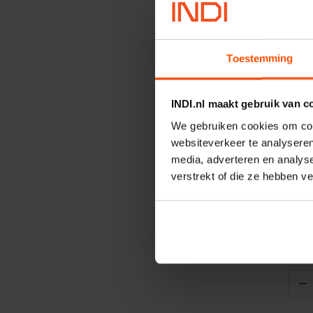
Toestemming
INDI.nl maakt gebruik van c
We gebruiken cookies om cont
websiteverkeer te analyseren
V
media, adverteren en analys
Ontlu
verstrekt of die ze hebben v
aans
Artik
Merk
−