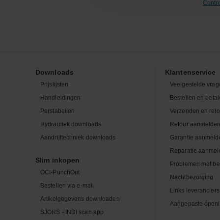
Contr
Downloads
Klantenservice
Prijslijsten
Veelgestelde vrag
Handleidingen
Bestellen en beta
Perstabellen
Verzenden en ret
Hydrauliek downloads
Retour aanmelde
Aandrijftechniek downloads
Garantie aanmeld
Reparatie aanmel
Slim inkopen
Problemen met be
OCI-PunchOut
Nachtbezorging
Bestellen via e-mail
Links leveranciers
Artikelgegevens downloaden
Aangepaste openi
SJORS - INDI scan app