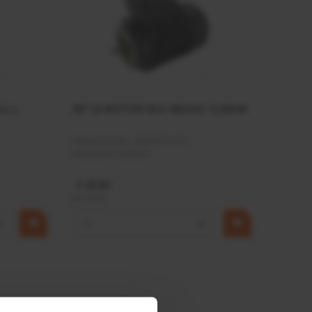
mm x
HP 12 MOTOR B14 380VAC 0,25KW
Artikelnummer:
OK9HPA1240
Merknaam:
Emmegi
€ 32,50
incl. BTW
+
−
+