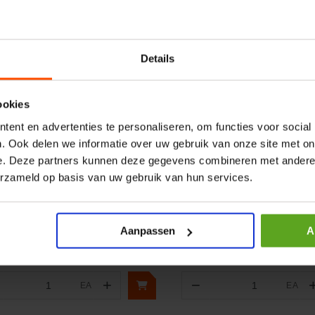
Details
ookies
ent en advertenties te personaliseren, om functies voor social
. Ook delen we informatie over uw gebruik van onze site met on
ergelijken
Vergelijken
e. Deze partners kunnen deze gegevens combineren met andere i
chtingsfilter Silicagel 1" tule
Handstarter
erzameld op basis van uw gebruik van hun services.
luiting 203mm
elnummer:
OFD102
Artikelnummer:
499926
naam:
Unbranded
Merknaam:
Briggs & Stratton
Aanpassen
A
+
−
EA
EA
Aantal
Aantal