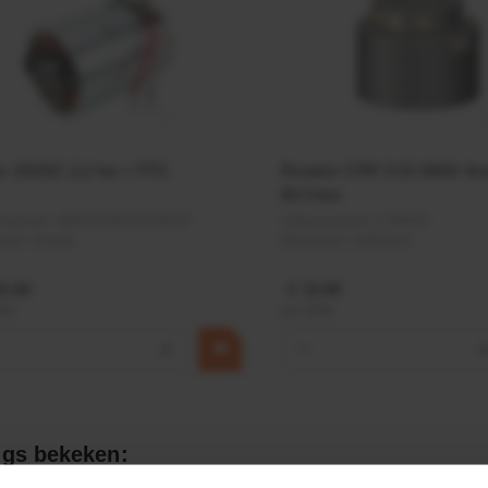
r 24VDC 2,2 kw + PTC
Rotator CPR 5-01 50kN 4
Ø17mm
elnummer:
MPPDCM24V2200TP
Artikelnummer:
CPR501
naam:
Kramp
Merknaam:
Baltrotors
9,68
€ 19,99
BTW
incl. BTW
+
−
gs bekeken: