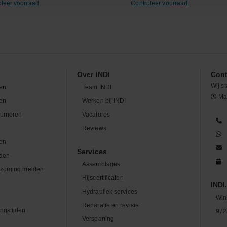
oleer voorraad
Controleer voorraad
Over INDI
Cont
Wij st
en
Team INDI
Maa
len
Werken bij INDI
ourneren
Vacatures
n
Reviews
en
Services
den
Assemblages
zorging melden
Hijscertificaten
INDI.
Hydrauliek services
Win
Reparatie en revisie
ngstijden
972
Verspaning