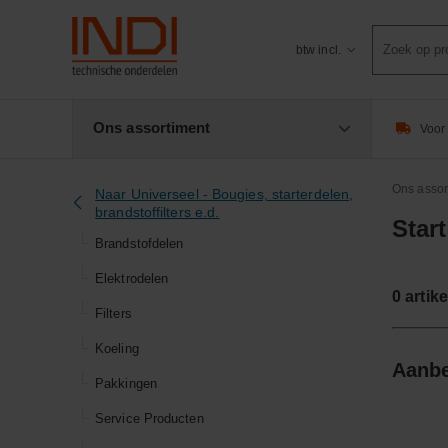
Product
btw incl.
zoeken
Ons assortiment
Voor 
Ons assor
Naar Universeel - Bougies, starterdelen,
brandstoffilters e.d.
Star
Brandstofdelen
Elektrodelen
0
artike
Filters
Koeling
Aanbe
Pakkingen
Service Producten