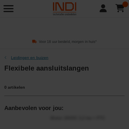
Product
zoeken
Voor 18 uur besteld, morgen in huis*
Leidingen en buizen
Flexibele aansluitslangen
0
artikelen
Aanbevolen voor jou:
Motor 24VDC 2,2 kw + PTC