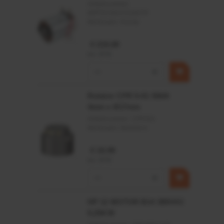
Artikelnummer:
MPPDCM24V2200TP
Merknaam:
Kramp
€ 219,68
incl. BTW
−
+
Rotator CPR 5-01 50kN
4mm x Ø17mm
Artikelnummer:
CPR501
Merknaam:
Baltrotors
€ 19,99
incl. BTW
−
+
HP 12 MOTOR B14 380VAC
0,25KW