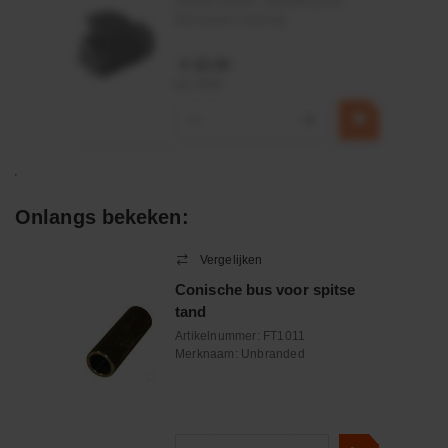
Artikelnummer:
OK9HPA1240
Merknaam:
Emmegi
€ 32,50
incl. BTW
−
+
Onlangs bekeken:
Vergelijken
Conische bus voor spitse
tand
Artikelnummer:
FT1011
Merknaam:
Unbranded