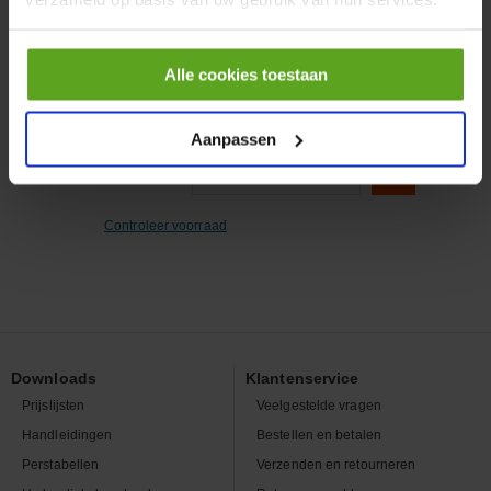
Artikelnummer:
1032632
Merknaam:
Arag
Alle cookies toestaan
Aanpassen
−
+
EA
Aantal
Controleer voorraad
Downloads
Klantenservice
Prijslijsten
Veelgestelde vragen
Handleidingen
Bestellen en betalen
Perstabellen
Verzenden en retourneren