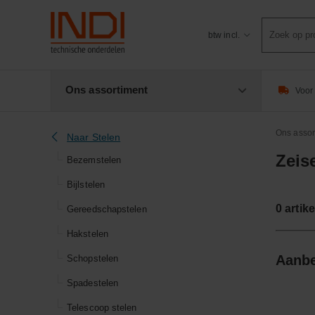
Product
btw incl.
zoeken
Ons assortiment
Voor 
Ons assor
Naar Stelen
Zeis
Bezemstelen
Bijlstelen
0
artike
Gereedschapstelen
Hakstelen
Aanbe
Schopstelen
Spadestelen
Telescoop stelen