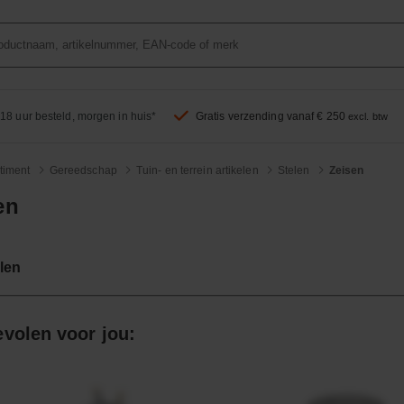
18 uur besteld, morgen in huis*
Gratis verzending vanaf € 250
excl. btw
timent
Gereedschap
Tuin- en terrein artikelen
Stelen
Zeisen
en
len
volen voor jou: