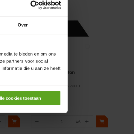
Over
 media te bieden en om ons
ze partners voor social
Vergelijken
nformatie die u aan ze heeft
V-ring Ø 12mm Viton
Artikelnummer:
VR12SVP001
Merknaam:
Kramp
lle cookies toestaan
+
−
+
EA
Aantal