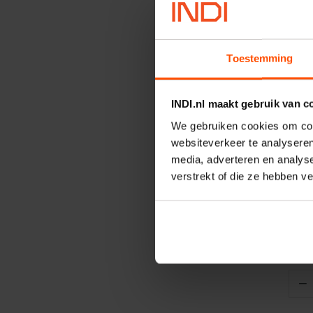
Toestemming
INDI.nl maakt gebruik van c
We gebruiken cookies om cont
websiteverkeer te analyseren
V
media, adverteren en analys
Snel
verstrekt of die ze hebben v
M20x
Artik
Merk
−