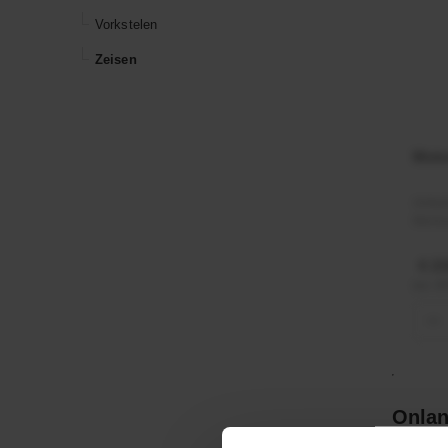
Vorkstelen
Zeisen
Moto
Artik
Merk
€ 21
incl. 
−
Onlan