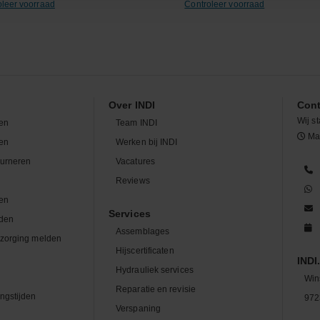
oleer voorraad
Controleer voorraad
Over INDI
Cont
Wij st
en
Team INDI
Maa
len
Werken bij INDI
ourneren
Vacatures
n
Reviews
en
Services
den
Assemblages
zorging melden
Hijscertificaten
INDI.
Hydrauliek services
Win
Reparatie en revisie
ngstijden
972
Verspaning