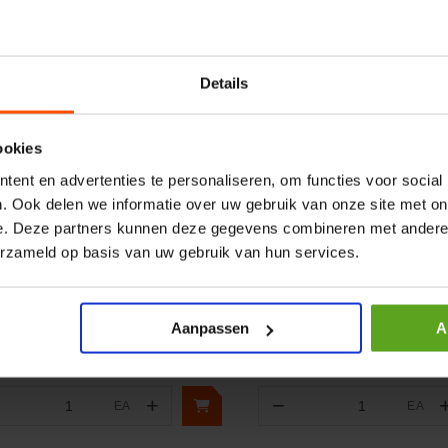
Details
ookies
ent en advertenties te personaliseren, om functies voor social
. Ook delen we informatie over uw gebruik van onze site met on
ergelijken
Vergelijken
e. Deze partners kunnen deze gegevens combineren met andere i
koppeling 1/2" 12.5mm
Schakelkastsleutel
erzameld op basis van uw gebruik van hun services.
1.5 12S
elnummer:
CVV0832015F
Artikelnummer:
TA001103
naam:
Faster
Merknaam:
Knipex
Aanpassen
A
+
−
EA
EA
Aantal
Aantal