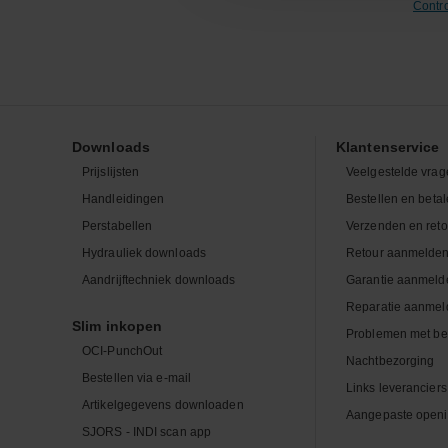
Contr
Downloads
Klantenservice
Prijslijsten
Veelgestelde vrag
Handleidingen
Bestellen en beta
Perstabellen
Verzenden en ret
Hydrauliek downloads
Retour aanmelde
Aandrijftechniek downloads
Garantie aanmeld
Reparatie aanmel
Slim inkopen
Problemen met be
OCI-PunchOut
Nachtbezorging
Bestellen via e-mail
Links leveranciers
Artikelgegevens downloaden
Aangepaste openi
SJORS - INDI scan app