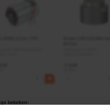
r 24VDC 2,2 kw + PTC
Rotator CPR 5-01 50kN 4
Ø17mm
elnummer:
MPPDCM24V2200TP
Artikelnummer:
CPR501
naam:
Kramp
Merknaam:
Baltrotors
9,68
€ 19,99
BTW
incl. BTW
+
−
gs bekeken: