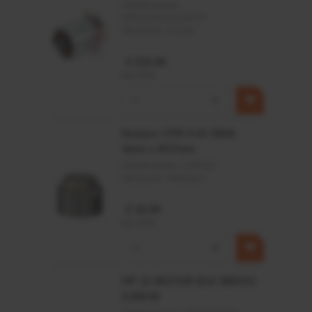
Artikelnummer:
MPPDCM24V2200TP
Merknaam:
Kramp
€ 219,68
incl. BTW
−
+
Rotator CPR 5-01 50kN
4mm x Ø17mm
Artikelnummer:
CPR501
Merknaam:
Baltrotors
€ 19,99
incl. BTW
−
+
HP 12 MOTOR B14 380VAC
0,25KW