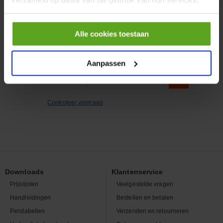
inch
Artikelnummer:
39JU10T
Merknaam:
Facom
Alle cookies toestaan
Aanpassen
−
+
EA
Aantal
Controleer voorraad
Downloads
Klantenservice
Prijslijsten
Veelgestelde vragen
Handleidingen
Bestellen en betalen
Perstabellen
Verzenden en retourneren