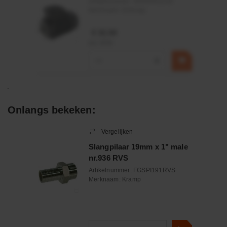
Artikelnummer:
OK9HPA1240
Merknaam:
Emmegi
€ 32,50
incl. BTW
−
+
Onlangs bekeken:
Vergelijken
Slangpilaar 19mm x 1" male
nr.936 RVS
Artikelnummer:
FGSPI191RVS
Merknaam:
Kramp