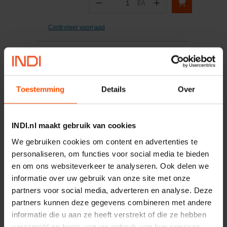
−
+
EA
Aantal
Controleer voorraad
Vergelijken
Magneetventiel MHE2-
MS1H-5/2-QS-4
Toestemming
Details
Over
Artikelnummer:
MHE2MS1H52QS4
Merknaam:
Festo
INDI.nl maakt gebruik van cookies
We gebruiken cookies om content en advertenties te
−
+
personaliseren, om functies voor social media te bieden
ST
Aantal
en om ons websiteverkeer te analyseren. Ook delen we
informatie over uw gebruik van onze site met onze
Controleer voorraad
partners voor social media, adverteren en analyse. Deze
partners kunnen deze gegevens combineren met andere
Vergelijken
informatie die u aan ze heeft verstrekt of die ze hebben
Ringsteeksleutelset 10-delig
verzameld op basis van uw gebruik van hun services.