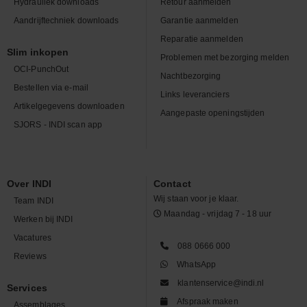
Hydrauliek downloads
Retour aanmelden
Aandrijftechniek downloads
Garantie aanmelden
Reparatie aanmelden
Slim inkopen
Problemen met bezorging melden
OCI-PunchOut
Nachtbezorging
Bestellen via e-mail
Links leveranciers
Artikelgegevens downloaden
Aangepaste openingstijden
SJORS - INDI scan app
Over INDI
Contact
Wij staan voor je klaar.
Team INDI
Maandag - vrijdag 7 - 18 uur
Werken bij INDI
Vacatures
088 0666 000
Reviews
WhatsApp
klantenservice@indi.nl
Services
Afspraak maken
Assemblages