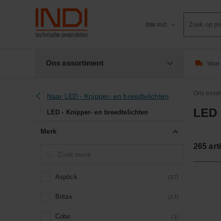
Product
btw incl.
zoeken
Ons assortiment
Voor 
Ons assor
Naar LED - Knipper- en breedtelichten
LED 
LED - Knipper- en breedtelichten
Merk
265
art
Aspöck
(27)
Britax
(17)
Cobo
(1)