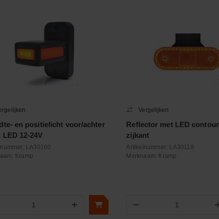
ergelijken
Vergelijken
te- en positielicht voor/achter
Reflector met LED contou
t LED 12-24V
zijkant
elnummer:
LA30160
Artikelnummer:
LA30118
naam:
Kramp
Merknaam:
Kramp
+
−
Aantal
Aantal