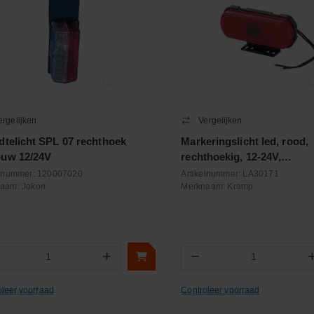
ergelijken
Vergelijken
dtelicht SPL 07 rechthoek
Markeringslicht led, rood,
uw 12/24V
rechthoekig, 12-24V,
133,8x53x25mm, "SAFETY 
elnummer:
120007020
Artikelnummer:
LA30171
naam:
Jokon
Kramp logo
Merknaam:
Kramp
+
−
Aantal
Aantal
oleer voorraad
Controleer voorraad