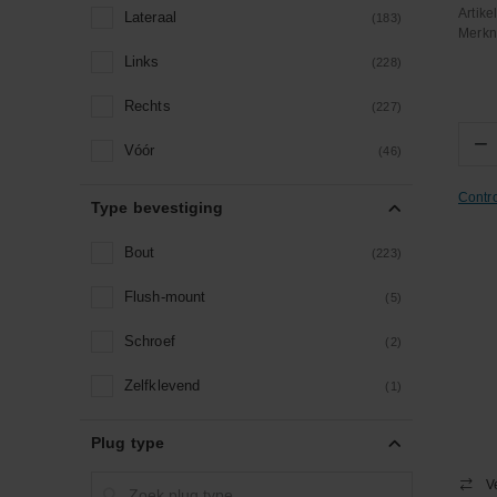
Artik
Lateraal
(183)
Merk
Links
(228)
Rechts
(227)
−
Vóór
(46)
Contr
Type bevestiging
Bout
(223)
Flush-mount
(5)
Schroef
(2)
Zelfklevend
(1)
Plug type
V