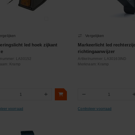
ergelijken
Vergelijken
eringslicht led hoek zijkant
Markeerlicht led rechterzi
je
richtingaanwijzer
elnummer:
LA30152
Artikelnummer:
LA30163IND
naam:
Kramp
Merknaam:
Kramp
+
−
Aantal
Aantal
oleer voorraad
Controleer voorraad