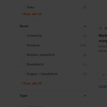
Geka
(5)
Toon alle
13
Hella
(45)
Soort
Hella ValueFit
(18)
V
Mark
Achterlicht
Jokon
(1)
(6)
oran
Armatuur
Kramp
(104)
(112)
Artik
Merk
Breedte- positielicht
Promot
(5)
(1)
Breedtelicht
Sacex
(1)
(3)
−
Knipper- / breedtelicht
Unbranded
(7)
(16)
Toon alle
LED verlichting
10
Vignal
(71)
(5)
Contr
Lamp
gopart
(57)
(9)
Type
Positielicht
(1)