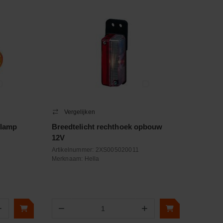
Vergelijken
rlamp
Breedtelicht rechthoek opbouw
12V
Artikelnummer:
2XS005020011
Merknaam:
Hella
+
−
+
Aantal