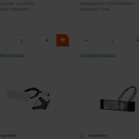
elnummer:
LA265554
Artikelnummer:
2PS345600061
naam:
Unbranded
Merknaam:
Hella
+
−
Aantal
Aantal
oleer voorraad
Controleer voorraad
ergelijken
Vergelijken