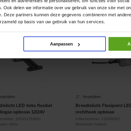
ent en advertenties te personaliseren, om functies voor social
+
−
. Ook delen we informatie over uw gebruik van onze site met on
Aantal
Aantal
e. Deze partners kunnen deze gegevens combineren met andere i
oleer voorraad
Controleer voorraad
erzameld op basis van uw gebruik van hun services.
Aanpassen
A
ergelijken
Vergelijken
telicht LED links flexibel
Breedtelicht Flexipoint LE
elingse opbouw 12/24V
rechthoek opbouw
elnummer:
2XS011769091
Artikelnummer:
316309007
naam:
Hella
Merknaam:
Aspöck