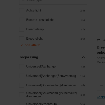
Waarschuwingslamp
(1)
Achterlicht
(14)
lamp
(1)
Breedte- positielicht
(5)
Breedtelamp
(1)
Breedtelicht
(50)
V
Toon alle
21
Bree
Breedtelicht 2 functies
(1)
opbo
Toepassing
Contourlamp
(21)
Artik
Merk
Universeel{Aanhanger
Contourlamp zijkant
(2)
(12)
Universeel{Aanhanger{Bouwvoertuig
Contourverlichting
(35)
(12)
−
Universeel{Bouwvoertuig{Aanhanger
Flitslamp
(4)
(1)
Universeel{Bouwvoertuig{Vrachtauto{
Houder positielamp
(64)
(1)
Aanhanger
Contr
Universeel{Vrachtauto
Knipper- breedtelicht
(25)
(1)