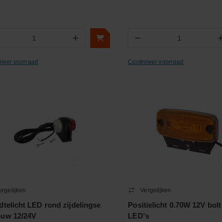
+
−
Aantal
Aantal
oleer voorraad
Controleer voorraad
ergelijken
Vergelijken
dtelicht LED rond zijdelingse
Positielicht 0.70W 12V bolt
uw 12/24V
LED's