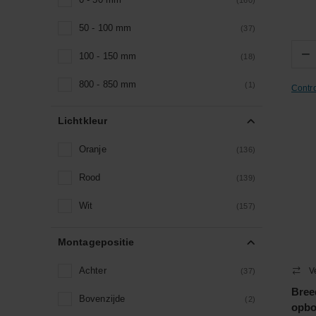
(160)
50 - 100 mm
(37)
−
100 - 150 mm
(18)
800 - 850 mm
(1)
Contr
Lichtkleur
Oranje
(136)
Rood
(139)
Wit
(157)
Montagepositie
Achter
V
(37)
Bree
Bovenzijde
(2)
opbo