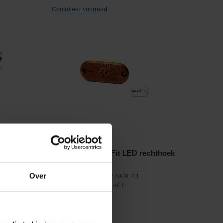
Controleer voorraad
Vergelijken
led 12 V
Zijreflector ValueFit LED rechthoek
24V
Over
Artikelnummer:
2PS357009101
Merknaam:
Hella ValueFit