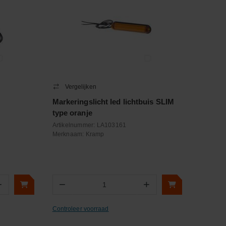
Vergelijken
Markeringslicht led lichtbuis SLIM
type oranje
LINE",
Artikelnummer:
LA103161
Merknaam:
Kramp
+
−
+
Aantal
Controleer voorraad